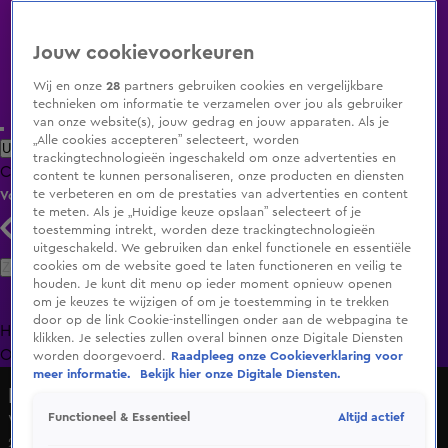
Jouw cookievoorkeuren
Wij en onze
28
partners gebruiken cookies en vergelijkbare
technieken om informatie te verzamelen over jou als gebruiker
van onze website(s), jouw gedrag en jouw apparaten. Als je
„Alle cookies accepteren” selecteert, worden
Uitzending Gemist
Populaire programma's
Zenders
Genres
trackingtechnologieën ingeschakeld om onze advertenties en
Clips
Films
Radio
Smart TV inlog
Shop
content te kunnen personaliseren, onze producten en diensten
te verbeteren en om de prestaties van advertenties en content
Volg KIJK
te meten. Als je „Huidige keuze opslaan” selecteert of je
toestemming intrekt, worden deze trackingtechnologieën
uitgeschakeld. We gebruiken dan enkel functionele en essentiële
Zoeken
cookies om de website goed te laten functioneren en veilig te
houden. Je kunt dit menu op ieder moment opnieuw openen
om je keuzes te wijzigen of om je toestemming in te trekken
door op de link Cookie-instellingen onder aan de webpagina te
Home
Uitzending Gemist
Programma's
De Bondgenoten
De
klikken. Je selecties zullen overal binnen onze Digitale Diensten
Oranjezomer
Livestreams
Shop
worden doorgevoerd.
Raadpleeg onze Cookieverklaring voor
meer informatie.
Bekijk hier onze Digitale Diensten.
Hart van Nederland - Late Editie
Altijd actief
Functioneel & Essentieel
Woede om sloopplannen 'kabouterhuisjes' in Groningen
27 apr 2025, 17:54