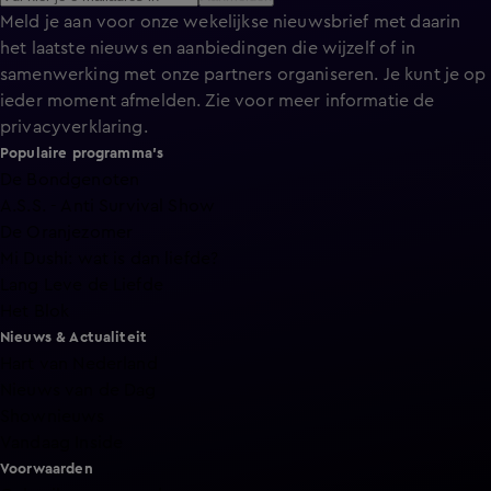
Meld je aan voor onze wekelijkse nieuwsbrief met daarin
het laatste nieuws en aanbiedingen die wijzelf of in
samenwerking met onze partners organiseren. Je kunt je op
ieder moment afmelden. Zie voor meer informatie de
privacyverklaring
.
Populaire programma's
De Bondgenoten
A.S.S. - Anti Survival Show
De Oranjezomer
Mi Dushi: wat is dan liefde?
Lang Leve de Liefde
Het Blok
Nieuws & Actualiteit
Hart van Nederland
Nieuws van de Dag
Shownieuws
Vandaag Inside
Voorwaarden