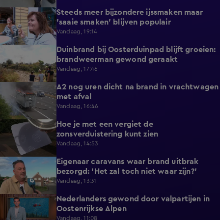
Steeds meer bijzondere ijssmaken maar
1:17
'saaie smaken' blijven populair
Vandaag, 19:14
Duinbrand bij Oosterduinpad blijft groeien:
1:46
brandweerman gewond geraakt
Vandaag, 17:46
A2 nog uren dicht na brand in vrachtwagen
0:41
met afval
Vandaag, 16:46
Hoe je met een vergiet de
1:21
zonsverduistering kunt zien
Vandaag, 14:53
Eigenaar caravans waar brand uitbrak
2:14
bezorgd: 'Het zal toch niet waar zijn?'
Vandaag, 13:31
Nederlanders gewond door valpartijen in
0:34
Oostenrijkse Alpen
Vandaag, 11:08