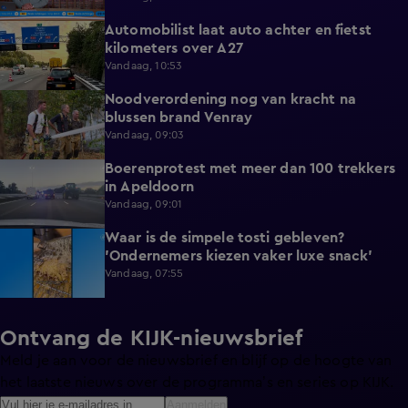
Automobilist laat auto achter en fietst
0:39
kilometers over A27
Vandaag, 10:53
Noodverordening nog van kracht na
1:14
blussen brand Venray
Vandaag, 09:03
Boerenprotest met meer dan 100 trekkers
0:54
in Apeldoorn
Vandaag, 09:01
Waar is de simpele tosti gebleven?
0:51
'Ondernemers kiezen vaker luxe snack'
Vandaag, 07:55
Ontvang de KIJK-nieuwsbrief
Meld je aan voor de nieuwsbrief en blijf op de hoogte van
het laatste nieuws over de programma’s en series op KIJK.
Aanmelden