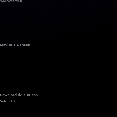
Voorwaarden
Gebruiksvoorwaarden
Cookie instellingen
Cookieverklaring
Privacyverklaring
Toegankelijkheid
Algemene voorwaarden KIJK
Service & Contact
Aanmelden voor een programma
Acties
Adverteren
Smart TV inlog
Over KIJK
Vacatures
Klantenservice
Download de KIJK app
Volg KIJK
©
2026 Talpa Network. Alle rechten voorbehouden. Geen
tekst- en datamining.