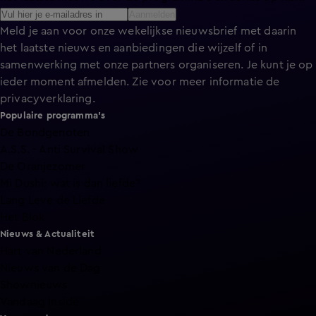
Aanmelden
Meld je aan voor onze wekelijkse nieuwsbrief met daarin
het laatste nieuws en aanbiedingen die wijzelf of in
samenwerking met onze partners organiseren. Je kunt je op
ieder moment afmelden. Zie voor meer informatie de
privacyverklaring
.
Populaire programma's
De Bondgenoten
A.S.S. - Anti Survival Show
De Oranjezomer
Mi Dushi: wat is dan liefde?
Lang Leve de Liefde
Het Blok
Nieuws & Actualiteit
Hart van Nederland
Nieuws van de Dag
Shownieuws
Vandaag Inside