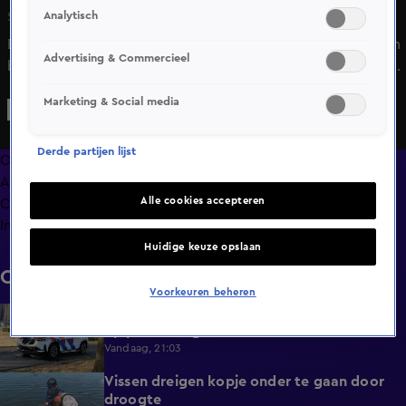
Analytisch
5 mei 2025, 10:50
Bevrijdingsdag verloopt fris met in het zuiden kans op een
Advertising & Commercieel
bui, meldt meteoroloog Robert de Vries. Vanaf donderdag
wordt het zonniger en warmer, met in het weekend
Marketing & Social media
mogelijk 20 graden.
Derde partijen lijst
Overzicht
Afleveringen
Alle cookies accepteren
Clips
Info
Huidige keuze opslaan
Clips
Voorkeuren beheren
Agent gewond nadat gestolen auto inrijdt
0:32
op politiewagen
Vandaag, 21:03
Vissen dreigen kopje onder te gaan door
1:20
droogte