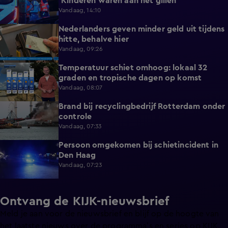
'Kinderen waren aan het gillen'
Vandaag, 14:10
Nederlanders geven minder geld uit tijdens
0:58
hitte, behalve hier
Vandaag, 09:26
Temperatuur schiet omhoog: lokaal 32
1:03
graden en tropische dagen op komst
Vandaag, 08:07
Brand bij recyclingbedrijf Rotterdam onder
0:36
controle
Vandaag, 07:33
Persoon omgekomen bij schietincident in
0:36
Den Haag
Vandaag, 07:23
Ontvang de KIJK-nieuwsbrief
Meld je aan voor de nieuwsbrief en blijf op de hoogte van
het laatste nieuws over de programma’s en series op KIJK.