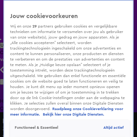
Jouw cookievoorkeuren
Wij en onze
29
partners gebruiken cookies en vergelijkbare
technieken om informatie te verzamelen over jou als gebruiker
van onze website(s), jouw gedrag en jouw apparaten. Als je
„Alle cookies accepteren” selecteert, worden
Uitzending Gemist
Populaire programma's
Zenders
Genres
trackingtechnologieën ingeschakeld om onze advertenties en
Clips
Films
Radio
Smart TV inlog
Shop
content te kunnen personaliseren, onze producten en diensten
te verbeteren en om de prestaties van advertenties en content
Volg KIJK
te meten. Als je „Huidige keuze opslaan” selecteert of je
toestemming intrekt, worden deze trackingtechnologieën
uitgeschakeld. We gebruiken dan enkel functionele en essentiële
Zoeken
cookies om de website goed te laten functioneren en veilig te
houden. Je kunt dit menu op ieder moment opnieuw openen
om je keuzes te wijzigen of om je toestemming in te trekken
door op de link Cookie-instellingen onder aan de webpagina te
Home
Uitzending Gemist
Programma's
De Bondgenoten
De
klikken. Je selecties zullen overal binnen onze Digitale Diensten
Oranjezomer
Livestreams
Shop
worden doorgevoerd.
Raadpleeg onze Cookieverklaring voor
meer informatie.
Bekijk hier onze Digitale Diensten.
Hart van Nederland - Late Editie
Altijd actief
Functioneel & Essentieel
Zon én kou op Bevrijdingsdag, zelfs kans op vorst
vannacht