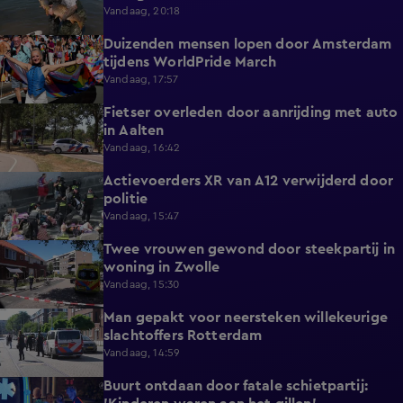
Vandaag, 20:18
Duizenden mensen lopen door Amsterdam
0:31
tijdens WorldPride March
Vandaag, 17:57
Fietser overleden door aanrijding met auto
0:32
in Aalten
Vandaag, 16:42
Actievoerders XR van A12 verwijderd door
0:39
politie
Vandaag, 15:47
Twee vrouwen gewond door steekpartij in
0:45
woning in Zwolle
Vandaag, 15:30
Man gepakt voor neersteken willekeurige
0:27
slachtoffers Rotterdam
Vandaag, 14:59
Buurt ontdaan door fatale schietpartij:
0:59