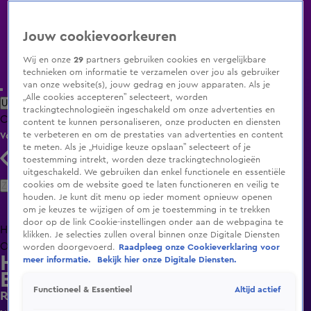
Jouw cookievoorkeuren
Wij en onze
29
partners gebruiken cookies en vergelijkbare
technieken om informatie te verzamelen over jou als gebruiker
van onze website(s), jouw gedrag en jouw apparaten. Als je
„Alle cookies accepteren” selecteert, worden
Uitzending Gemist
Populaire programma's
Zenders
Genres
trackingtechnologieën ingeschakeld om onze advertenties en
Clips
Films
Radio
Smart TV inlog
Shop
content te kunnen personaliseren, onze producten en diensten
te verbeteren en om de prestaties van advertenties en content
Volg KIJK
te meten. Als je „Huidige keuze opslaan” selecteert of je
toestemming intrekt, worden deze trackingtechnologieën
uitgeschakeld. We gebruiken dan enkel functionele en essentiële
Zoeken
cookies om de website goed te laten functioneren en veilig te
houden. Je kunt dit menu op ieder moment opnieuw openen
om je keuzes te wijzigen of om je toestemming in te trekken
door op de link Cookie-instellingen onder aan de webpagina te
Home
Uitzending Gemist
Programma's
De Bondgenoten
De
klikken. Je selecties zullen overal binnen onze Digitale Diensten
Oranjezomer
Livestreams
Shop
worden doorgevoerd.
Raadpleeg onze Cookieverklaring voor
Hart van Nederland - Late
meer informatie.
Bekijk hier onze Digitale Diensten.
Editie
Altijd actief
Functioneel & Essentieel
Rioolprobleem in Deventer nog niet opgelost,