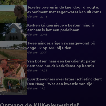
Texelse boeren in de knel door droogte:
2:42
experiment met regenwater kan uitkomst
bieden
Gisteren, 22:18
Kerken krijgen nieuwe bestemming: in
1:08
Arnhem is het een padelbaan
Gisteren, 20:41
Twee minderjarigen zwaargewond bij
0:41
ongeluk op A50 bij Uden
Gisteren, 20:34
Van botsen naar een kerkdienst: pater
1:39
Bernhard houdt kerkdienst op kermis
Hoorn
Gisteren, 19:23
Buurtbewoners over fataal schietincident
1:15
Den Haag: 'Was een kwestie van tijd'
Gisteren, 19:21
Ontvang de KIJK-nieuwsbrief