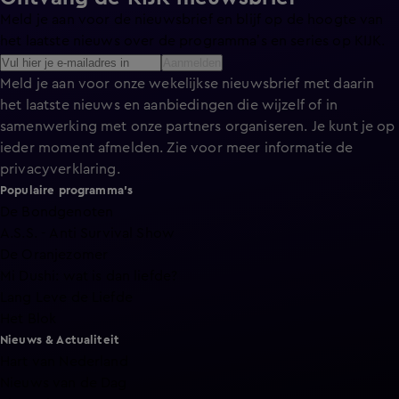
Meld je aan voor de nieuwsbrief en blijf op de hoogte van
het laatste nieuws over de programma’s en series op KIJK.
Aanmelden
Meld je aan voor onze wekelijkse nieuwsbrief met daarin
het laatste nieuws en aanbiedingen die wijzelf of in
samenwerking met onze partners organiseren. Je kunt je op
ieder moment afmelden. Zie voor meer informatie de
privacyverklaring
.
Populaire programma's
De Bondgenoten
A.S.S. - Anti Survival Show
De Oranjezomer
Mi Dushi: wat is dan liefde?
Lang Leve de Liefde
Het Blok
Nieuws & Actualiteit
Hart van Nederland
Nieuws van de Dag