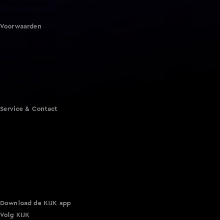
Shownieuws
Vandaag Inside
Voorwaarden
Gebruiksvoorwaarden
Cookie instellingen
Cookieverklaring
Privacyverklaring
Toegankelijkheid
Algemene voorwaarden KIJK
Service & Contact
Aanmelden voor een programma
Acties
Adverteren
Smart TV inlog
Over KIJK
Vacatures
Klantenservice
Download de KIJK app
Volg KIJK