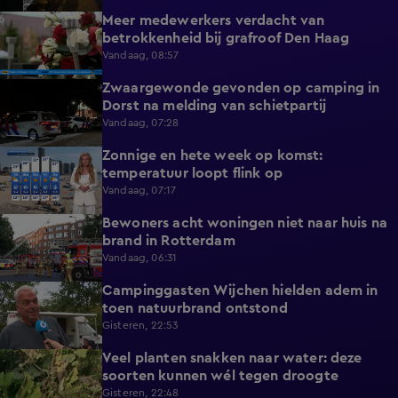
Meer medewerkers verdacht van
0:35
betrokkenheid bij grafroof Den Haag
Vandaag, 08:57
Zwaargewonde gevonden op camping in
0:34
Dorst na melding van schietpartij
Vandaag, 07:28
Zonnige en hete week op komst:
2:17
temperatuur loopt flink op
Vandaag, 07:17
Bewoners acht woningen niet naar huis na
0:34
brand in Rotterdam
Vandaag, 06:31
Campinggasten Wijchen hielden adem in
2:10
toen natuurbrand ontstond
Gisteren, 22:53
Veel planten snakken naar water: deze
2:14
soorten kunnen wél tegen droogte
Gisteren, 22:48