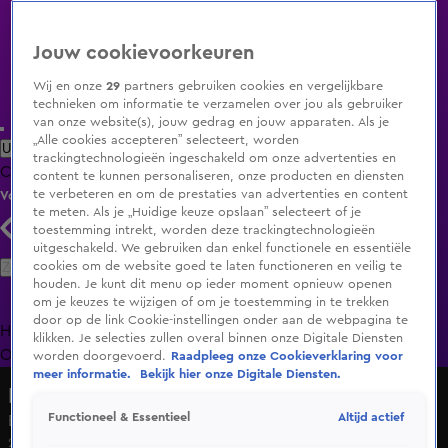
Jouw cookievoorkeuren
Wij en onze
29
partners gebruiken cookies en vergelijkbare
technieken om informatie te verzamelen over jou als gebruiker
van onze website(s), jouw gedrag en jouw apparaten. Als je
„Alle cookies accepteren” selecteert, worden
Uitzending Gemist
Populaire programma's
Zenders
Genres
trackingtechnologieën ingeschakeld om onze advertenties en
Clips
Films
Radio
Smart TV inlog
Shop
content te kunnen personaliseren, onze producten en diensten
te verbeteren en om de prestaties van advertenties en content
Volg KIJK
te meten. Als je „Huidige keuze opslaan” selecteert of je
toestemming intrekt, worden deze trackingtechnologieën
uitgeschakeld. We gebruiken dan enkel functionele en essentiële
Zoeken
cookies om de website goed te laten functioneren en veilig te
houden. Je kunt dit menu op ieder moment opnieuw openen
om je keuzes te wijzigen of om je toestemming in te trekken
door op de link Cookie-instellingen onder aan de webpagina te
Home
Uitzending Gemist
Programma's
De Bondgenoten
De
klikken. Je selecties zullen overal binnen onze Digitale Diensten
Oranjezomer
Livestreams
Shop
worden doorgevoerd.
Raadpleeg onze Cookieverklaring voor
meer informatie.
Bekijk hier onze Digitale Diensten.
Hart van Nederland - Late Editie
Altijd actief
Functioneel & Essentieel
Ex-gangster opent inloophuis voor jongeren in Zwolle
21 juni 2025, 22:47