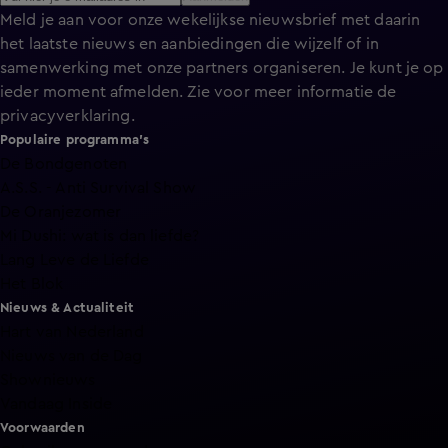
Meld je aan voor onze wekelijkse nieuwsbrief met daarin
het laatste nieuws en aanbiedingen die wijzelf of in
samenwerking met onze partners organiseren. Je kunt je op
ieder moment afmelden. Zie voor meer informatie de
privacyverklaring
.
Populaire programma's
De Bondgenoten
A.S.S. - Anti Survival Show
De Oranjezomer
Mi Dushi: wat is dan liefde?
Lang Leve de Liefde
Het Blok
Nieuws & Actualiteit
Hart van Nederland
Nieuws van de Dag
Shownieuws
Vandaag Inside
Voorwaarden