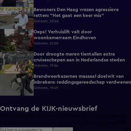
Bewoners Den Haag vrezen agressieve
1:54
ratten: "Het gaat een keer mis"
Gisteren, 22:46
Oeps! Verhuislift valt door
0:58
woonkamerraam Eindhoven
Gisteren, 21:20
Door droogte meren tientallen extra
2:11
cruiseschepen aan in Nederlandse steden
Gisteren, 19:54
Brandweerkazernes massaal doelwit van
1:49
inbrekers: reddingsgereedschap verdwenen
Gisteren, 19:49
Ontvang de KIJK-nieuwsbrief
Meld je aan voor de nieuwsbrief en blijf op de hoogte van
het laatste nieuws over de programma’s en series op KIJK.
Aanmelden