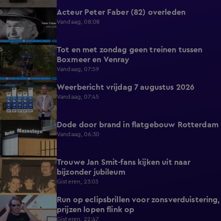
Acteur Peter Faber (82) overleden
0:59
Vandaag, 08:08
Tot en met zondag geen treinen tussen
0:36
Boxmeer en Venray
Vandaag, 07:59
Weerbericht vrijdag 7 augustus 2026
2:26
Vandaag, 07:45
Dode door brand in flatgebouw Rotterdam
0:37
Vandaag, 06:30
Trouwe Jan Smit-fans kijken uit naar
1:59
bijzonder jubileum
Gisteren, 23:03
Run op eclipsbrillen voor zonsverduistering,
2:06
prijzen lopen flink op
Gisteren, 22:47