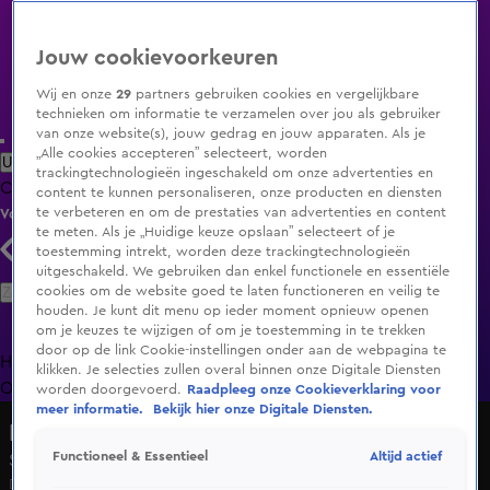
Jouw cookievoorkeuren
Wij en onze
29
partners gebruiken cookies en vergelijkbare
technieken om informatie te verzamelen over jou als gebruiker
van onze website(s), jouw gedrag en jouw apparaten. Als je
„Alle cookies accepteren” selecteert, worden
Uitzending Gemist
Populaire programma's
Zenders
Genres
trackingtechnologieën ingeschakeld om onze advertenties en
Clips
Films
Radio
Smart TV inlog
Shop
content te kunnen personaliseren, onze producten en diensten
te verbeteren en om de prestaties van advertenties en content
Volg KIJK
te meten. Als je „Huidige keuze opslaan” selecteert of je
toestemming intrekt, worden deze trackingtechnologieën
uitgeschakeld. We gebruiken dan enkel functionele en essentiële
Zoeken
cookies om de website goed te laten functioneren en veilig te
houden. Je kunt dit menu op ieder moment opnieuw openen
om je keuzes te wijzigen of om je toestemming in te trekken
door op de link Cookie-instellingen onder aan de webpagina te
Home
Uitzending Gemist
Programma's
De Bondgenoten
De
klikken. Je selecties zullen overal binnen onze Digitale Diensten
Oranjezomer
Livestreams
Shop
worden doorgevoerd.
Raadpleeg onze Cookieverklaring voor
meer informatie.
Bekijk hier onze Digitale Diensten.
Hart van Nederland - Late Editie
Altijd actief
Functioneel & Essentieel
Seizoen 2026, aflevering 162
Do 11 juni, 22:26