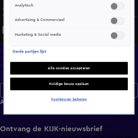
Analytisch
Zeeuws-Vlaanderen is geschokt door het dodelijke
ongeval met vier fietsers, we praten je live bij. Overvallers
Advertising & Commercieel
schieten als ze een juwelier beroven, alles wordt gefilmd.
En, het WK is begonnen, maar kan Orgel Joke ook spelen
Marketing & Social media
in Amerika?
Overzicht
Derde partijen lijst
Afleveringen
Clips
Alle cookies accepteren
Info
Huidige keuze opslaan
Seizoen 2026
Voorkeuren beheren
Afleveringen
Ontvang de KIJK-nieuwsbrief
Meld je aan voor de nieuwsbrief en blijf op de hoogte van