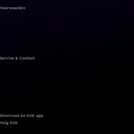
Vandaag Inside
Voorwaarden
Gebruiksvoorwaarden
Cookie instellingen
Cookieverklaring
Privacyverklaring
Toegankelijkheid
Algemene voorwaarden KIJK
Service & Contact
Aanmelden voor een programma
Acties
Adverteren
Smart TV inlog
Over KIJK
Vacatures
Klantenservice
Download de KIJK app
Volg KIJK
©
2026 Talpa Network. Alle rechten voorbehouden. Geen