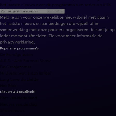
het laatste nieuws over de programma’s en series op KIJK.
Aanmelden
Meld je aan voor onze wekelijkse nieuwsbrief met daarin
het laatste nieuws en aanbiedingen die wijzelf of in
samenwerking met onze partners organiseren. Je kunt je op
ieder moment afmelden. Zie voor meer informatie de
privacyverklaring
.
Populaire programma's
De Bondgenoten
A.S.S. - Anti Survival Show
De Oranjezomer
Mi Dushi: wat is dan liefde?
Lang Leve de Liefde
Het Blok
Nieuws & Actualiteit
Hart van Nederland
Nieuws van de Dag
Shownieuws