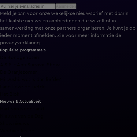
Aanmelden
Meld je aan voor onze wekelijkse nieuwsbrief met daarin
het laatste nieuws en aanbiedingen die wijzelf of in
samenwerking met onze partners organiseren. Je kunt je op
ieder moment afmelden. Zie voor meer informatie de
privacyverklaring
.
Populaire programma's
De Bondgenoten
A.S.S. - Anti Survival Show
De Oranjezomer
Mi Dushi: wat is dan liefde?
Lang Leve de Liefde
Het Blok
Nieuws & Actualiteit
Hart van Nederland
Nieuws van de Dag
Shownieuws
Vandaag Inside