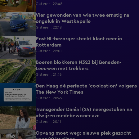
Gisteren, 22:48
Vier gewonden van wie twee ernstig na
0:30
ongeluk in Westkapelle
Gisteren, 22:18
PostNL-bezorger steekt klant neer in
0:26
Rotterdam
Gisteren, 22:01
Boeren blokkeren N323 bij Beneden-
0:33
Leeuwen met trekkers
Gisteren, 21:46
Den Haag dé perfecte 'coolcation' volgens
1:37
The New York Times
Gisteren, 20:49
Transgender Danial (24) neergestoken na
2:04
afwijzen medebewoner azc
Gisteren, 20:11
Opvang moet weg: nieuwe plek gezocht
1:56