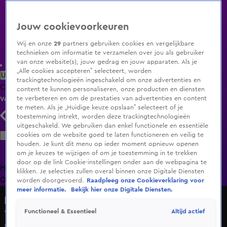
Jouw cookievoorkeuren
Wij en onze
29
partners gebruiken cookies en vergelijkbare
technieken om informatie te verzamelen over jou als gebruiker
van onze website(s), jouw gedrag en jouw apparaten. Als je
„Alle cookies accepteren” selecteert, worden
Uitzending Gemist
Populaire programma's
Zenders
Genres
trackingtechnologieën ingeschakeld om onze advertenties en
Clips
Films
Radio
Smart TV inlog
Shop
content te kunnen personaliseren, onze producten en diensten
te verbeteren en om de prestaties van advertenties en content
Volg KIJK
te meten. Als je „Huidige keuze opslaan” selecteert of je
toestemming intrekt, worden deze trackingtechnologieën
uitgeschakeld. We gebruiken dan enkel functionele en essentiële
Zoeken
cookies om de website goed te laten functioneren en veilig te
houden. Je kunt dit menu op ieder moment opnieuw openen
om je keuzes te wijzigen of om je toestemming in te trekken
door op de link Cookie-instellingen onder aan de webpagina te
Home
Uitzending Gemist
Programma's
De Bondgenoten
De
klikken. Je selecties zullen overal binnen onze Digitale Diensten
Oranjezomer
Livestreams
Shop
worden doorgevoerd.
Raadpleeg onze Cookieverklaring voor
meer informatie.
Bekijk hier onze Digitale Diensten.
Hart van Nederland - Late Editie
Altijd actief
Functioneel & Essentieel
Vliegtuigspotters speuren op Schiphol naar de vele
regeringstoestellen die landen