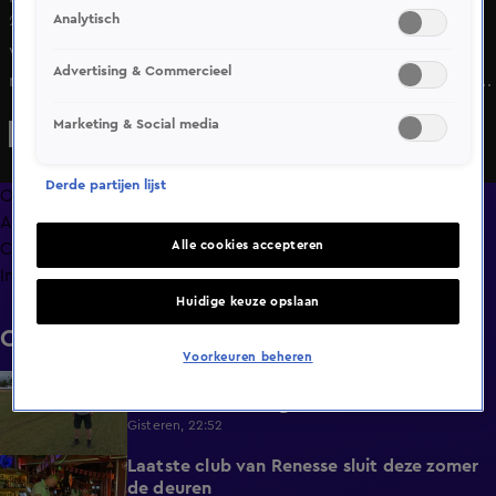
Analytisch
23 juni 2025, 17:51
Vliegtuigspotters die op Schiphol wachten op de vele
Advertising & Commercieel
regeringstoestellen die voor de NAVO-top naar ons land
komen, hebben vooralsnog voornamelijk
Marketing & Social media
vrachtvliegtuigen zien landen. "Het valt tot nu toe een
beetje tegen. Ik had er eigenlijk wat meer van verwacht",
Derde partijen lijst
zegt de 22-jarige Storm Idema uit het Brabantse Alphen.
Overzicht
Afleveringen
Alle cookies accepteren
Clips
Info
Huidige keuze opslaan
Clips
Voorkeuren beheren
Overal heeft Nederland last van droogte,
1:54
behalve in deze regio
Gisteren, 22:52
Laatste club van Renesse sluit deze zomer
2:08
de deuren