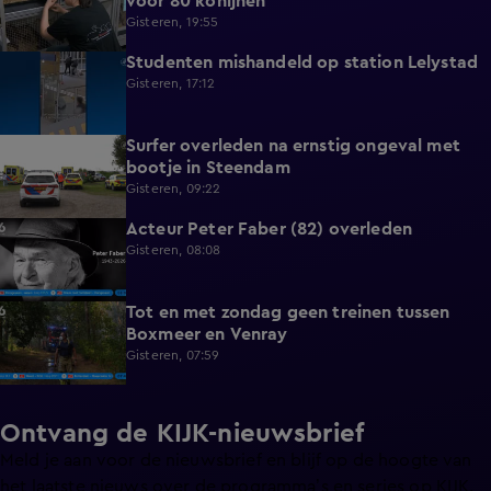
voor 80 konijnen
Gisteren, 19:55
Studenten mishandeld op station Lelystad
1:11
Gisteren, 17:12
Surfer overleden na ernstig ongeval met
0:37
bootje in Steendam
Gisteren, 09:22
Acteur Peter Faber (82) overleden
0:59
Gisteren, 08:08
Tot en met zondag geen treinen tussen
0:36
Boxmeer en Venray
Gisteren, 07:59
Ontvang de KIJK-nieuwsbrief
Meld je aan voor de nieuwsbrief en blijf op de hoogte van
het laatste nieuws over de programma’s en series op KIJK.