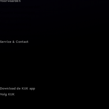
Voorwaarden
Gebruiksvoorwaarden
Cookie instellingen
Cookieverklaring
Privacyverklaring
Toegankelijkheid
Algemene voorwaarden KIJK
Service & Contact
Aanmelden voor een programma
Acties
Adverteren
Smart TV inlog
Over KIJK
Vacatures
Klantenservice
Download de KIJK app
Volg KIJK
©
2026 Talpa Network. Alle rechten voorbehouden. Geen
tekst- en datamining.