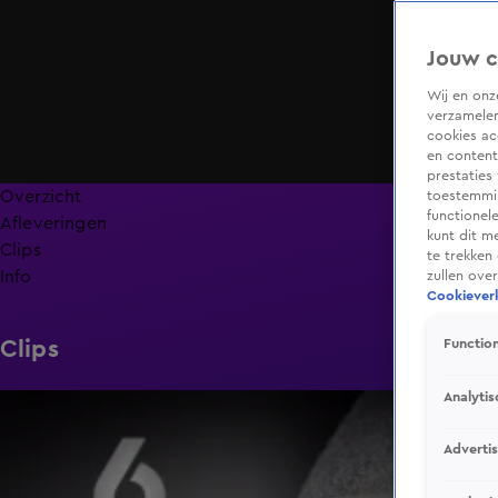
Jouw c
Wij en on
verzamelen
cookies ac
en content
prestaties
Overzicht
toestemmin
functionel
Afleveringen
kunt dit m
Clips
te trekken
Info
zullen ove
Cookieverk
Clips
Function
Analytis
0:59
Adverti