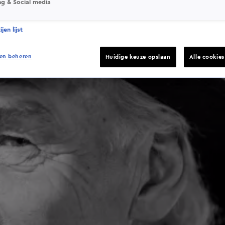
ng & Social media
jen lijst
en beheren
Huidige keuze opslaan
Alle cookie