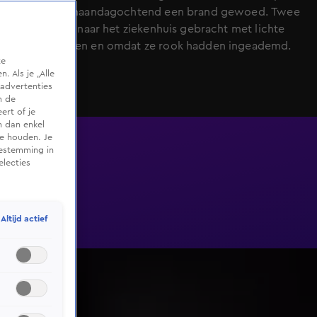
Goy heeft maandagochtend een brand gewoed. Twee
mensen zijn naar het ziekenhuis gebracht met lichte
brandwonden en omdat ze rook hadden ingeademd.
te
 Als je „Alle
advertenties
m de
ert of je
n dan enkel
te houden. Je
oestemming in
electies
Altijd actief