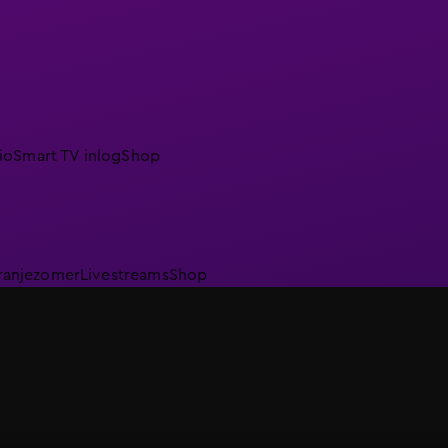
io
Smart TV inlog
Shop
ranjezomer
Livestreams
Shop