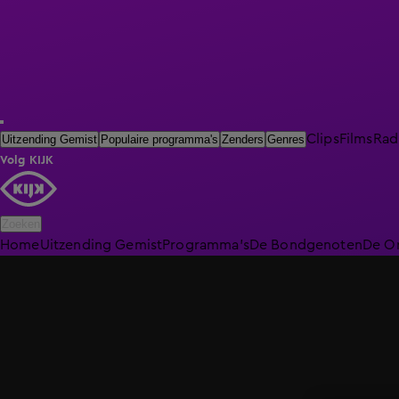
Clips
Films
Rad
Uitzending Gemist
Populaire programma's
Zenders
Genres
Volg KIJK
Zoeken
Home
Uitzending Gemist
Programma's
De Bondgenoten
De O