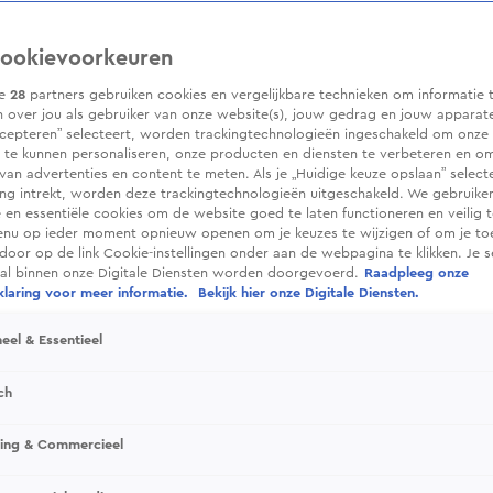
ookievoorkeuren
ze
28
partners gebruiken cookies en vergelijkbare technieken om informatie 
 over jou als gebruiker van onze website(s), jouw gedrag en jouw apparaten.
cepteren” selecteert, worden trackingtechnologieën ingeschakeld om onze 
 te kunnen personaliseren, onze producten en diensten te verbeteren en o
 van advertenties en content te meten. Als je „Huidige keuze opslaan” selecte
g intrekt, worden deze trackingtechnologieën uitgeschakeld. We gebruike
e en essentiële cookies om de website goed te laten functioneren en veilig 
enu op ieder moment opnieuw openen om je keuzes te wijzigen of om je t
 door op de link Cookie-instellingen onder aan de webpagina te klikken. Je s
ral binnen onze Digitale Diensten worden doorgevoerd.
Raadpleeg onze
laring voor meer informatie.
Bekijk hier onze Digitale Diensten.
eel & Essentieel
ch
sing & Commercieel