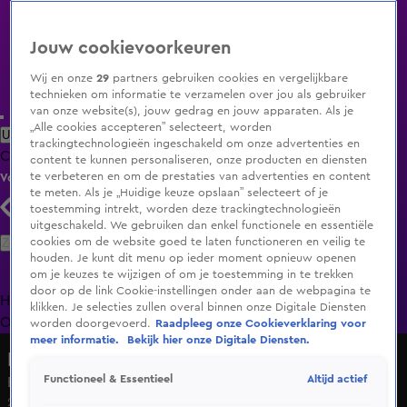
Jouw cookievoorkeuren
Wij en onze
29
partners gebruiken cookies en vergelijkbare
technieken om informatie te verzamelen over jou als gebruiker
van onze website(s), jouw gedrag en jouw apparaten. Als je
„Alle cookies accepteren” selecteert, worden
Uitzending Gemist
Populaire programma's
Zenders
Genres
trackingtechnologieën ingeschakeld om onze advertenties en
Clips
Films
Radio
Smart TV inlog
Shop
content te kunnen personaliseren, onze producten en diensten
te verbeteren en om de prestaties van advertenties en content
Volg KIJK
te meten. Als je „Huidige keuze opslaan” selecteert of je
toestemming intrekt, worden deze trackingtechnologieën
uitgeschakeld. We gebruiken dan enkel functionele en essentiële
Zoeken
cookies om de website goed te laten functioneren en veilig te
houden. Je kunt dit menu op ieder moment opnieuw openen
om je keuzes te wijzigen of om je toestemming in te trekken
door op de link Cookie-instellingen onder aan de webpagina te
Home
Uitzending Gemist
Programma's
De Bondgenoten
De
klikken. Je selecties zullen overal binnen onze Digitale Diensten
Oranjezomer
Livestreams
Shop
worden doorgevoerd.
Raadpleeg onze Cookieverklaring voor
meer informatie.
Bekijk hier onze Digitale Diensten.
Hart van Nederland - Late Editie
Altijd actief
Functioneel & Essentieel
Boom wordt soep en brood, Nel kookt met stormboom
2 sep 2025, 22:43