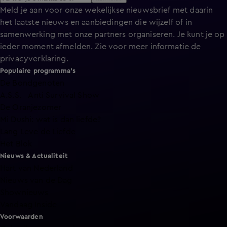
Meld je aan voor onze wekelijkse nieuwsbrief met daarin
het laatste nieuws en aanbiedingen die wijzelf of in
samenwerking met onze partners organiseren. Je kunt je op
ieder moment afmelden. Zie voor meer informatie de
privacyverklaring
.
Populaire programma's
De Bondgenoten
A.S.S. - Anti Survival Show
De Oranjezomer
Mi Dushi: wat is dan liefde?
Lang Leve de Liefde
Het Blok
Nieuws & Actualiteit
Hart van Nederland
Nieuws van de Dag
Shownieuws
Vandaag Inside
Voorwaarden