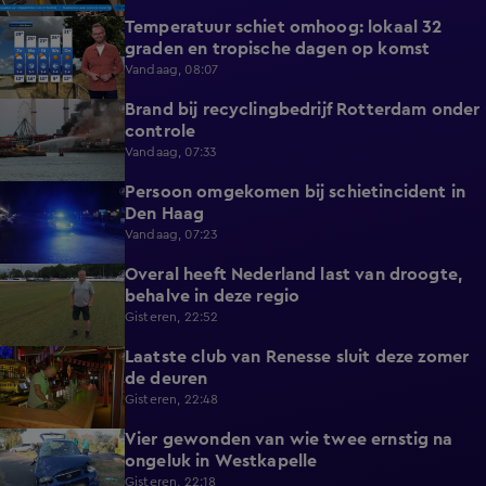
Temperatuur schiet omhoog: lokaal 32
1:03
graden en tropische dagen op komst
Vandaag, 08:07
Brand bij recyclingbedrijf Rotterdam onder
0:36
controle
Vandaag, 07:33
Persoon omgekomen bij schietincident in
0:36
Den Haag
Vandaag, 07:23
Overal heeft Nederland last van droogte,
1:54
behalve in deze regio
Gisteren, 22:52
Laatste club van Renesse sluit deze zomer
2:08
de deuren
Gisteren, 22:48
Vier gewonden van wie twee ernstig na
0:30
ongeluk in Westkapelle
Gisteren, 22:18