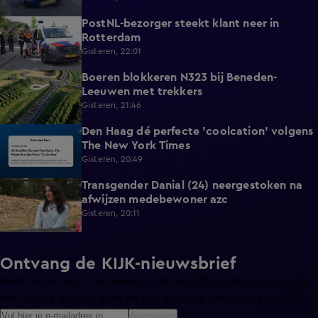
PostNL-bezorger steekt klant neer in
0:26
Rotterdam
Gisteren, 22:01
Boeren blokkeren N323 bij Beneden-
0:33
Leeuwen met trekkers
Gisteren, 21:46
Den Haag dé perfecte 'coolcation' volgens
1:37
The New York Times
Gisteren, 20:49
Transgender Danial (24) neergestoken na
2:04
afwijzen medebewoner azc
Gisteren, 20:11
Ontvang de KIJK-nieuwsbrief
Meld je aan voor de nieuwsbrief en blijf op de hoogte van
het laatste nieuws over de programma’s en series op KIJK.
Aanmelden