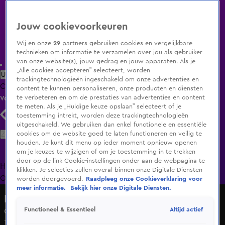
Jouw cookievoorkeuren
Wij en onze
29
partners gebruiken cookies en vergelijkbare
technieken om informatie te verzamelen over jou als gebruiker
van onze website(s), jouw gedrag en jouw apparaten. Als je
„Alle cookies accepteren” selecteert, worden
Uitzending Gemist
Populaire programma's
Zenders
Genres
trackingtechnologieën ingeschakeld om onze advertenties en
Clips
Films
Radio
Smart TV inlog
Shop
content te kunnen personaliseren, onze producten en diensten
te verbeteren en om de prestaties van advertenties en content
Volg KIJK
te meten. Als je „Huidige keuze opslaan” selecteert of je
toestemming intrekt, worden deze trackingtechnologieën
uitgeschakeld. We gebruiken dan enkel functionele en essentiële
Zoeken
cookies om de website goed te laten functioneren en veilig te
houden. Je kunt dit menu op ieder moment opnieuw openen
om je keuzes te wijzigen of om je toestemming in te trekken
door op de link Cookie-instellingen onder aan de webpagina te
Home
Uitzending Gemist
Programma's
De Bondgenoten
De
klikken. Je selecties zullen overal binnen onze Digitale Diensten
Oranjezomer
Livestreams
Shop
worden doorgevoerd.
Raadpleeg onze Cookieverklaring voor
meer informatie.
Bekijk hier onze Digitale Diensten.
Hart van Nederland - Late Editie
Altijd actief
Functioneel & Essentieel
Ongeval met auto's in Bergen op Zoom
14 juni 2025, 17:58