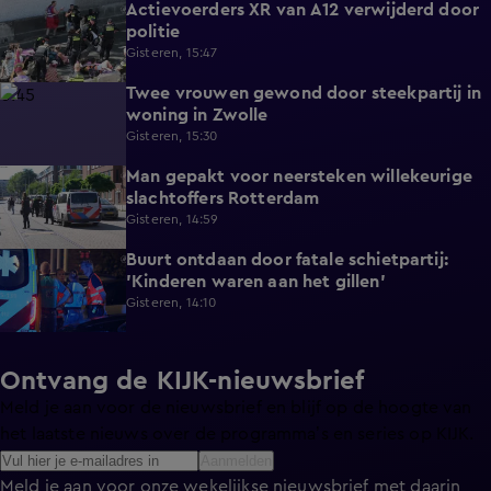
Actievoerders XR van A12 verwijderd door
0:39
politie
Gisteren, 15:47
Twee vrouwen gewond door steekpartij in
0:45
woning in Zwolle
Gisteren, 15:30
Man gepakt voor neersteken willekeurige
0:27
slachtoffers Rotterdam
Gisteren, 14:59
Buurt ontdaan door fatale schietpartij:
0:59
'Kinderen waren aan het gillen'
Gisteren, 14:10
Ontvang de KIJK-nieuwsbrief
Meld je aan voor de nieuwsbrief en blijf op de hoogte van
het laatste nieuws over de programma’s en series op KIJK.
Aanmelden
Meld je aan voor onze wekelijkse nieuwsbrief met daarin