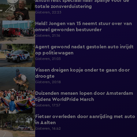
Anton reist speciaal naar Spanje voor de
1:42
totale zonsverduistering
Gisteren, 22:23
Held! Jongen van 15 neemt stuur over van
0:30
onwel geworden bestuurder
Gisteren, 21:16
Agent gewond nadat gestolen auto inrijdt
0:32
op politiewagen
Gisteren, 21:03
Vissen dreigen kopje onder te gaan door
1:20
droogte
Gisteren, 20:18
Duizenden mensen lopen door Amsterdam
0:31
tijdens WorldPride March
Gisteren, 17:57
Fietser overleden door aanrijding met auto
0:32
in Aalten
Gisteren, 16:42