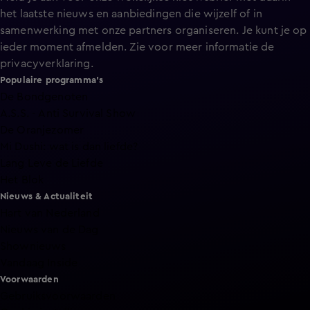
het laatste nieuws en aanbiedingen die wijzelf of in
samenwerking met onze partners organiseren. Je kunt je op
ieder moment afmelden. Zie voor meer informatie de
privacyverklaring
.
Populaire programma's
De Bondgenoten
A.S.S. - Anti Survival Show
De Oranjezomer
Mi Dushi: wat is dan liefde?
Lang Leve de Liefde
Het Blok
Nieuws & Actualiteit
Hart van Nederland
Nieuws van de Dag
Shownieuws
Vandaag Inside
Voorwaarden
Gebruiksvoorwaarden