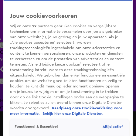
Jouw cookievoorkeuren
Wij en onze
29
partners gebruiken cookies en vergelijkbare
technieken om informatie te verzamelen over jou als gebruiker
van onze website(s), jouw gedrag en jouw apparaten. Als je
„Alle cookies accepteren” selecteert, worden
Uitzending Gemist
Populaire programma's
Zenders
Genres
trackingtechnologieën ingeschakeld om onze advertenties en
Clips
Films
Radio
Smart TV inlog
Shop
content te kunnen personaliseren, onze producten en diensten
te verbeteren en om de prestaties van advertenties en content
Volg KIJK
te meten. Als je „Huidige keuze opslaan” selecteert of je
toestemming intrekt, worden deze trackingtechnologieën
uitgeschakeld. We gebruiken dan enkel functionele en essentiële
Zoeken
cookies om de website goed te laten functioneren en veilig te
houden. Je kunt dit menu op ieder moment opnieuw openen
om je keuzes te wijzigen of om je toestemming in te trekken
door op de link Cookie-instellingen onder aan de webpagina te
Home
Uitzending Gemist
Programma's
De Bondgenoten
De
klikken. Je selecties zullen overal binnen onze Digitale Diensten
Oranjezomer
Livestreams
Shop
worden doorgevoerd.
Raadpleeg onze Cookieverklaring voor
meer informatie.
Bekijk hier onze Digitale Diensten.
Hart van Nederland - Late Editie
Altijd actief
Functioneel & Essentieel
Bijenzwerm zorgt voor spektakel in Eindhoven: imker met
hulp van brandweer op zoek naar koningin