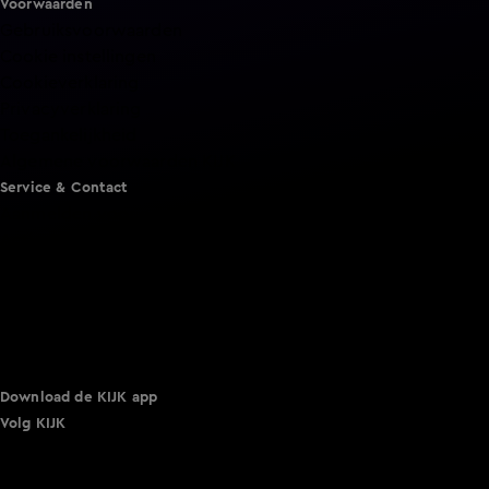
Voorwaarden
Gebruiksvoorwaarden
Cookie instellingen
Cookieverklaring
Privacyverklaring
Toegankelijkheid
Algemene voorwaarden KIJK
Service & Contact
Aanmelden voor een programma
Acties
Adverteren
Smart TV inlog
Over KIJK
Vacatures
Klantenservice
Download de KIJK app
Volg KIJK
©
2026 Talpa Network. Alle rechten voorbehouden. Geen
tekst- en datamining.