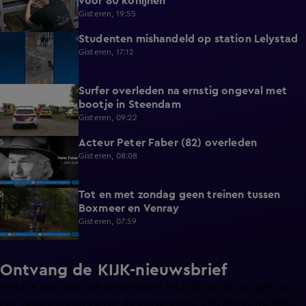
voor 80 konijnen
Gisteren, 19:55
Studenten mishandeld op station Lelystad
1:11
Gisteren, 17:12
Surfer overleden na ernstig ongeval met
0:37
bootje in Steendam
Gisteren, 09:22
Acteur Peter Faber (82) overleden
0:59
Gisteren, 08:08
Tot en met zondag geen treinen tussen
0:36
Boxmeer en Venray
Gisteren, 07:59
Ontvang de KIJK-nieuwsbrief
Meld je aan voor de nieuwsbrief en blijf op de hoogte van
het laatste nieuws over de programma’s en series op KIJK.