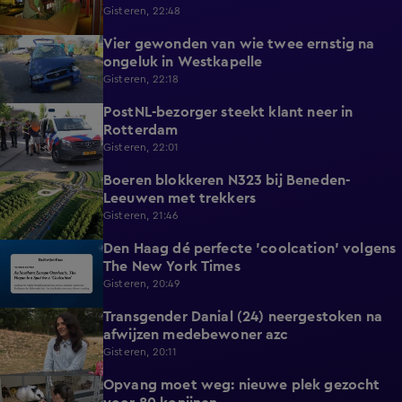
Gisteren, 22:48
Vier gewonden van wie twee ernstig na
0:30
ongeluk in Westkapelle
Gisteren, 22:18
PostNL-bezorger steekt klant neer in
0:26
Rotterdam
Gisteren, 22:01
Boeren blokkeren N323 bij Beneden-
0:33
Leeuwen met trekkers
Gisteren, 21:46
Den Haag dé perfecte 'coolcation' volgens
1:37
The New York Times
Gisteren, 20:49
Transgender Danial (24) neergestoken na
2:04
afwijzen medebewoner azc
Gisteren, 20:11
Opvang moet weg: nieuwe plek gezocht
1:56