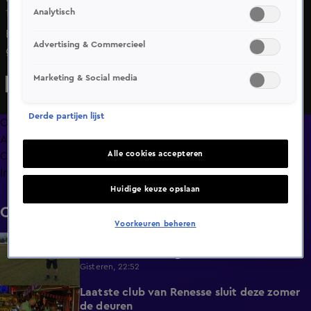
Analytisch
10 mei 2025, 15:41
Een grote zwerm bijen heeft sinds gisteren voor overlast
Advertising & Commercieel
gezorgd in de wijk Woensel-Zuid in Eindhoven.
Vanochtend ontdekten buurtbewoners dat het bijenvolk
Marketing & Social media
zich had genesteld in een hoge boom aan de Romuluslaan.
Derde partijen lijst
Overzicht
Afleveringen
Alle cookies accepteren
Clips
Info
Huidige keuze opslaan
Clips
Voorkeuren beheren
Overal heeft Nederland last van droogte,
1:54
behalve in deze regio
Gisteren, 22:52
Laatste club van Renesse sluit deze zomer
2:08
de deuren