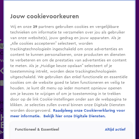
Jouw cookievoorkeuren
Wij en onze
29
partners gebruiken cookies en vergelijkbare
technieken om informatie te verzamelen over jou als gebruiker
van onze website(s), jouw gedrag en jouw apparaten. Als je
„Alle cookies accepteren” selecteert, worden
Uitzending Gemist
Populaire programma's
Zenders
Genres
trackingtechnologieën ingeschakeld om onze advertenties en
Clips
Films
Radio
Smart TV inlog
Shop
content te kunnen personaliseren, onze producten en diensten
te verbeteren en om de prestaties van advertenties en content
Volg KIJK
te meten. Als je „Huidige keuze opslaan” selecteert of je
toestemming intrekt, worden deze trackingtechnologieën
uitgeschakeld. We gebruiken dan enkel functionele en essentiële
Zoeken
cookies om de website goed te laten functioneren en veilig te
houden. Je kunt dit menu op ieder moment opnieuw openen
om je keuzes te wijzigen of om je toestemming in te trekken
door op de link Cookie-instellingen onder aan de webpagina te
Home
Uitzending Gemist
Programma's
De Bondgenoten
De
klikken. Je selecties zullen overal binnen onze Digitale Diensten
Oranjezomer
Livestreams
Shop
worden doorgevoerd.
Raadpleeg onze Cookieverklaring voor
Hart van Nederland - Late
meer informatie.
Bekijk hier onze Digitale Diensten.
Editie
Altijd actief
Functioneel & Essentieel
Minderjarige jongen op step zwaargewond na