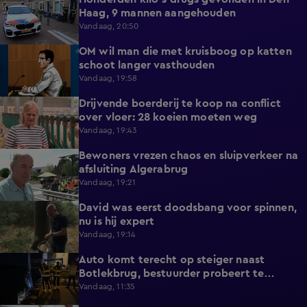
0:37
Haag, 9 mannen aangehouden
Vandaag, 20:50
OM wil man die met kruisboog op katten
2:05
schoot langer vasthouden
Vandaag, 19:58
Drijvende boerderij te koop na conflict
2:10
over vloer: 28 koeien moeten weg
Vandaag, 19:43
Bewoners vrezen chaos en sluipverkeer na
1:33
afsluiting Algerabrug
Vandaag, 19:21
David was eerst doodsbang voor spinnen,
1:41
nu is hij expert
Vandaag, 19:14
Auto komt terecht op steiger naast
0:34
Botlekbrug, bestuurder probeert te
vluchten
Vandaag, 11:35