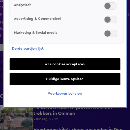
aanrijding met trein in Buitenpost
Analytisch
19 mei 2025, 11:17
Een minderjarige jongen is maandagochtend zwaargewond
Advertising & Commercieel
geraakt bij een aanrijding met een trein in het Friese
Buitenpost. Het ongeval vond rond 08.20 uur plaats ter
Marketing & Social media
hoogte van de overweg aan de Stationsstraat.
Derde partijen lijst
Overzicht
Alle cookies accepteren
Afleveringen
Clips
Huidige keuze opslaan
Info
Voorkeuren beheren
Clips
Honderden boeren protesteren met
0:34
trekkers in Ommen
Vandaag, 22:12
Honderden kilo's drugs gevonden in Den