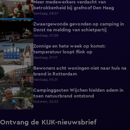
Meer medewerkers verdacht van
0:35
betrokkenheid bij grafroof Den Haag
Vandaag, 08:57
Zwaargewonde gevonden op camping in
0:34
Dorst na melding van schietpartij
Vandaag, 07:28
Zonnige en hete week op komst:
2:17
temperatuur loopt flink op
Vandaag, 07:17
Bewoners acht woningen niet naar huis na
0:34
brand in Rotterdam
Vandaag, 06:31
Campinggasten Wijchen hielden adem in
2:10
toen natuurbrand ontstond
Gisteren, 22:53
Ontvang de KIJK-nieuwsbrief
Meld je aan voor de nieuwsbrief en blijf op de hoogte van