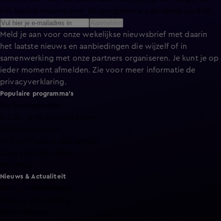
het laatste nieuws over de programma’s en series op KIJK.
Aanmelden
Meld je aan voor onze wekelijkse nieuwsbrief met daarin
het laatste nieuws en aanbiedingen die wijzelf of in
samenwerking met onze partners organiseren. Je kunt je op
ieder moment afmelden. Zie voor meer informatie de
privacyverklaring
.
Populaire programma's
De Bondgenoten
A.S.S. - Anti Survival Show
De Oranjezomer
Mi Dushi: wat is dan liefde?
Lang Leve de Liefde
Het Blok
Nieuws & Actualiteit
Hart van Nederland
Nieuws van de Dag
Shownieuws