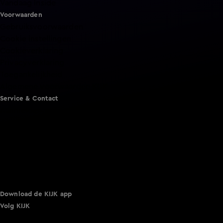
Vandaag Inside
Voorwaarden
Gebruiksvoorwaarden
Cookie instellingen
Cookieverklaring
Privacyverklaring
Toegankelijkheid
Algemene voorwaarden KIJK
Service & Contact
Aanmelden voor een programma
Acties
Adverteren
Smart TV inlog
Over KIJK
Vacatures
Klantenservice
Download de KIJK app
Volg KIJK
©
2026 Talpa Network. Alle rechten voorbehouden. Geen