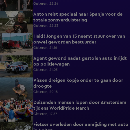
zicht op hulp
Gisteren, 22:24
Anton reist speciaal naar Spanje voor de
1:42
totale zonsverduistering
Gisteren, 22:23
Held! Jongen van 15 neemt stuur over van
0:30
onwel geworden bestuurder
Gisteren, 21:16
Agent gewond nadat gestolen auto inrijdt
0:32
op politiewagen
Gisteren, 21:03
Vissen dreigen kopje onder te gaan door
1:20
droogte
Gisteren, 20:18
Duizenden mensen lopen door Amsterdam
0:31
tijdens WorldPride March
Gisteren, 17:57
Fietser overleden door aanrijding met auto
0:32