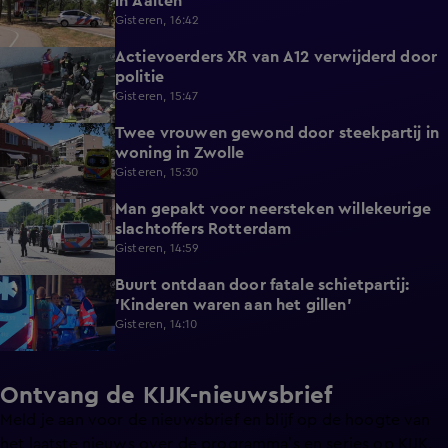
in Aalten
Gisteren, 16:42
Actievoerders XR van A12 verwijderd door
0:39
politie
Gisteren, 15:47
Twee vrouwen gewond door steekpartij in
0:45
woning in Zwolle
Gisteren, 15:30
Man gepakt voor neersteken willekeurige
0:27
slachtoffers Rotterdam
Gisteren, 14:59
Buurt ontdaan door fatale schietpartij:
0:59
'Kinderen waren aan het gillen'
Gisteren, 14:10
Ontvang de KIJK-nieuwsbrief
Meld je aan voor de nieuwsbrief en blijf op de hoogte van
het laatste nieuws over de programma’s en series op KIJK.