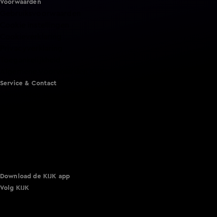
Voorwaarden
Gebruiksvoorwaarden
Cookie instellingen
Cookieverklaring
Privacyverklaring
Toegankelijkheid
Algemene voorwaarden KIJK
Service & Contact
Aanmelden voor een programma
Acties
Adverteren
Smart TV inlog
Over KIJK
Vacatures
Klantenservice
Download de KIJK app
Volg KIJK
©
2026 Talpa Network. Alle rechten voorbehouden. Geen
tekst- en datamining.