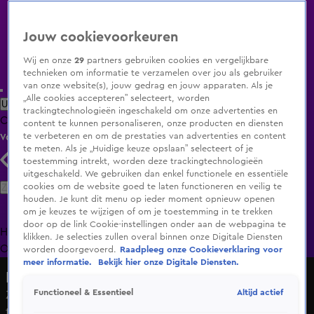
Jouw cookievoorkeuren
Wij en onze
29
partners gebruiken cookies en vergelijkbare
technieken om informatie te verzamelen over jou als gebruiker
van onze website(s), jouw gedrag en jouw apparaten. Als je
„Alle cookies accepteren” selecteert, worden
Uitzending Gemist
Populaire programma's
Zenders
Genres
trackingtechnologieën ingeschakeld om onze advertenties en
Clips
Films
Radio
Smart TV inlog
Shop
content te kunnen personaliseren, onze producten en diensten
te verbeteren en om de prestaties van advertenties en content
Volg KIJK
te meten. Als je „Huidige keuze opslaan” selecteert of je
toestemming intrekt, worden deze trackingtechnologieën
uitgeschakeld. We gebruiken dan enkel functionele en essentiële
Zoeken
cookies om de website goed te laten functioneren en veilig te
houden. Je kunt dit menu op ieder moment opnieuw openen
om je keuzes te wijzigen of om je toestemming in te trekken
door op de link Cookie-instellingen onder aan de webpagina te
Home
Uitzending Gemist
Programma's
De Bondgenoten
De
klikken. Je selecties zullen overal binnen onze Digitale Diensten
Oranjezomer
Livestreams
Shop
worden doorgevoerd.
Raadpleeg onze Cookieverklaring voor
meer informatie.
Bekijk hier onze Digitale Diensten.
Hart van Nederland - Late Editie
Altijd actief
Functioneel & Essentieel
ZIEN: Omstanders gaan kopje onder door golf bij
tewaterlating