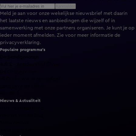
Aanmelden
Meld je aan voor onze wekelijkse nieuwsbrief met daarin
het laatste nieuws en aanbiedingen die wijzelf of in
samenwerking met onze partners organiseren. Je kunt je op
ieder moment afmelden. Zie voor meer informatie de
privacyverklaring
.
Populaire programma's
De Bondgenoten
A.S.S. - Anti Survival Show
De Oranjezomer
Mi Dushi: wat is dan liefde?
Lang Leve de Liefde
Het Blok
Nieuws & Actualiteit
Hart van Nederland
Nieuws van de Dag
Shownieuws
Vandaag Inside