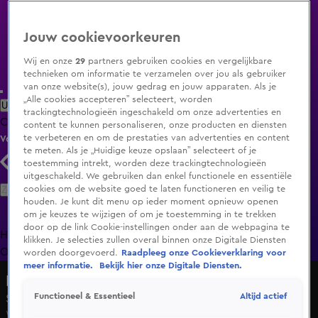
Jouw cookievoorkeuren
Wij en onze
29
partners gebruiken cookies en vergelijkbare
technieken om informatie te verzamelen over jou als gebruiker
van onze website(s), jouw gedrag en jouw apparaten. Als je
„Alle cookies accepteren” selecteert, worden
Uitzending Gemist
Populaire programma's
Zenders
Genres
trackingtechnologieën ingeschakeld om onze advertenties en
Clips
Films
Radio
Smart TV inlog
Shop
content te kunnen personaliseren, onze producten en diensten
te verbeteren en om de prestaties van advertenties en content
Volg KIJK
te meten. Als je „Huidige keuze opslaan” selecteert of je
toestemming intrekt, worden deze trackingtechnologieën
uitgeschakeld. We gebruiken dan enkel functionele en essentiële
Zoeken
cookies om de website goed te laten functioneren en veilig te
houden. Je kunt dit menu op ieder moment opnieuw openen
om je keuzes te wijzigen of om je toestemming in te trekken
door op de link Cookie-instellingen onder aan de webpagina te
Home
Uitzending Gemist
Programma's
De Bondgenoten
De
klikken. Je selecties zullen overal binnen onze Digitale Diensten
Oranjezomer
Livestreams
Shop
worden doorgevoerd.
Raadpleeg onze Cookieverklaring voor
meer informatie.
Bekijk hier onze Digitale Diensten.
Hart van Nederland - Late Editie
Altijd actief
Functioneel & Essentieel
Seizoen 2026, aflevering 189
Wo 8 juli, 22:31