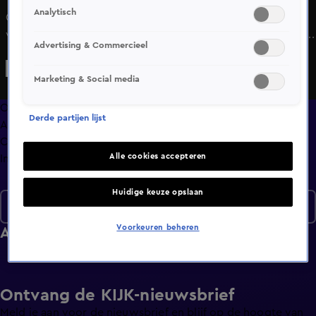
Analytisch
Ouderen balen dat hun ov-korting verdwijnt, om reizen
voor kinderen helemaal gratis te maken. Een airco in huis,
Advertising & Commercieel
dat willen steeds meer Nederlanders, en dat leidt ook tot
meer burenruzies. En, een feestmaal voor een feestvarken,
Marketing & Social media
de oudste ezel van ons land viert feest.
Overzicht
Derde partijen lijst
Afleveringen
Clips
Alle cookies accepteren
Info
Huidige keuze opslaan
Seizoen 2026
Voorkeuren beheren
Afleveringen
Ontvang de KIJK-nieuwsbrief
Meld je aan voor de nieuwsbrief en blijf op de hoogte van