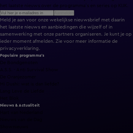
het laatste nieuws over de programma’s en series op KIJK.
Aanmelden
Meld je aan voor onze wekelijkse nieuwsbrief met daarin
het laatste nieuws en aanbiedingen die wijzelf of in
samenwerking met onze partners organiseren. Je kunt je op
ieder moment afmelden. Zie voor meer informatie de
privacyverklaring
.
Populaire programma's
De Bondgenoten
A.S.S. - Anti Survival Show
De Oranjezomer
Mi Dushi: wat is dan liefde?
Lang Leve de Liefde
Het Blok
Nieuws & Actualiteit
Hart van Nederland
Nieuws van de Dag
Shownieuws