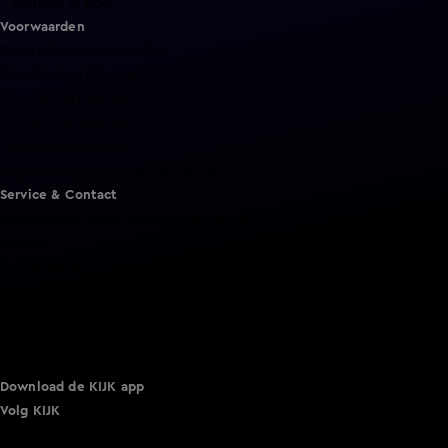
Vandaag Inside
Voorwaarden
Gebruiksvoorwaarden
Cookie instellingen
Cookieverklaring
Privacyverklaring
Toegankelijkheid
Algemene voorwaarden KIJK
Service & Contact
Aanmelden voor een programma
Acties
Adverteren
Smart TV inlog
Over KIJK
Vacatures
Klantenservice
Download de KIJK app
Volg KIJK
©
2026 Talpa Network. Alle rechten voorbehouden. Geen