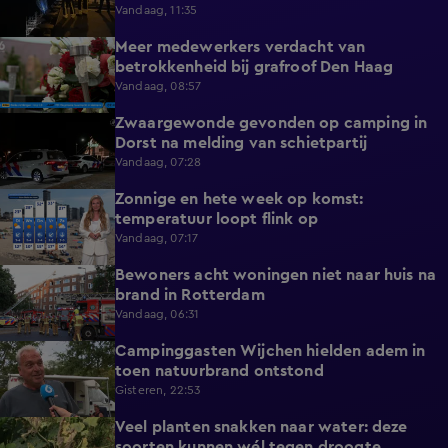
vluchten
Vandaag, 11:35
Meer medewerkers verdacht van
0:35
betrokkenheid bij grafroof Den Haag
Vandaag, 08:57
Zwaargewonde gevonden op camping in
0:34
Dorst na melding van schietpartij
Vandaag, 07:28
Zonnige en hete week op komst:
2:17
temperatuur loopt flink op
Vandaag, 07:17
Bewoners acht woningen niet naar huis na
0:34
brand in Rotterdam
Vandaag, 06:31
Campinggasten Wijchen hielden adem in
2:10
toen natuurbrand ontstond
Gisteren, 22:53
Veel planten snakken naar water: deze
2:14
soorten kunnen wél tegen droogte