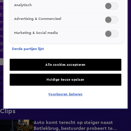
babbeltruc in Hoogeveen
Analytisch
17 juni 2025, 13:31
Een 89-jarige vrouw in het Drentse Hoogeveen is
Advertising & Commercieel
maandagmiddag bestolen van contant geld en gouden
sieraden. De daders maakten gebruik van een babbeltruc,
Marketing & Social media
waarbij zij deden alsof ze van de politie waren. Tussen de
gestolen spullen zat onder andere de trouwring van het
Derde partijen lijst
slachtoffer.
Alle cookies accepteren
Overzicht
Huidige keuze opslaan
Afleveringen
Clips
Info
Voorkeuren beheren
Clips
Auto komt terecht op steiger naast
0:34
Botlekbrug, bestuurder probeert te