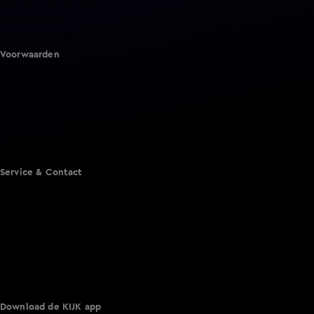
Nieuws van de Dag
Shownieuws
Vandaag Inside
Voorwaarden
Gebruiksvoorwaarden
Cookie instellingen
Cookieverklaring
Privacyverklaring
Toegankelijkheid
Algemene voorwaarden KIJK
Service & Contact
Aanmelden voor een programma
Acties
Adverteren
Smart TV inlog
Over KIJK
Vacatures
Klantenservice
Download de KIJK app