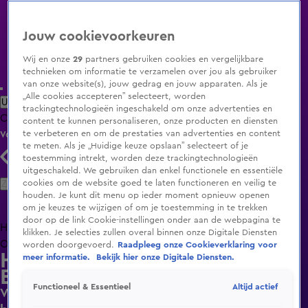
Jouw cookievoorkeuren
Wij en onze
29
partners gebruiken cookies en vergelijkbare
technieken om informatie te verzamelen over jou als gebruiker
van onze website(s), jouw gedrag en jouw apparaten. Als je
„Alle cookies accepteren” selecteert, worden
Uitzending Gemist
Populaire programma's
Zenders
Genres
trackingtechnologieën ingeschakeld om onze advertenties en
Clips
Films
Radio
Smart TV inlog
Shop
content te kunnen personaliseren, onze producten en diensten
te verbeteren en om de prestaties van advertenties en content
Volg KIJK
te meten. Als je „Huidige keuze opslaan” selecteert of je
toestemming intrekt, worden deze trackingtechnologieën
uitgeschakeld. We gebruiken dan enkel functionele en essentiële
Zoeken
cookies om de website goed te laten functioneren en veilig te
houden. Je kunt dit menu op ieder moment opnieuw openen
om je keuzes te wijzigen of om je toestemming in te trekken
door op de link Cookie-instellingen onder aan de webpagina te
Home
Uitzending Gemist
Programma's
De Bondgenoten
De
klikken. Je selecties zullen overal binnen onze Digitale Diensten
Oranjezomer
Livestreams
Shop
worden doorgevoerd.
Raadpleeg onze Cookieverklaring voor
Hart van Nederland - Late
meer informatie.
Bekijk hier onze Digitale Diensten.
Editie
Altijd actief
Functioneel & Essentieel
Vrouw (89) bestolen van trouwring en geld met