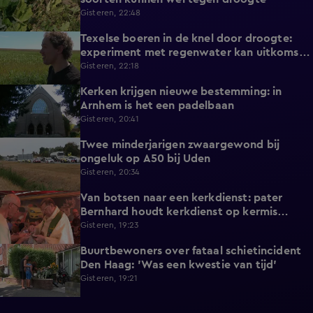
Gisteren, 22:48
Texelse boeren in de knel door droogte:
2:42
experiment met regenwater kan uitkomst
bieden
Gisteren, 22:18
Kerken krijgen nieuwe bestemming: in
1:08
Arnhem is het een padelbaan
Gisteren, 20:41
Twee minderjarigen zwaargewond bij
0:41
ongeluk op A50 bij Uden
Gisteren, 20:34
Van botsen naar een kerkdienst: pater
1:39
Bernhard houdt kerkdienst op kermis
Hoorn
Gisteren, 19:23
Buurtbewoners over fataal schietincident
1:15
Den Haag: 'Was een kwestie van tijd'
Gisteren, 19:21