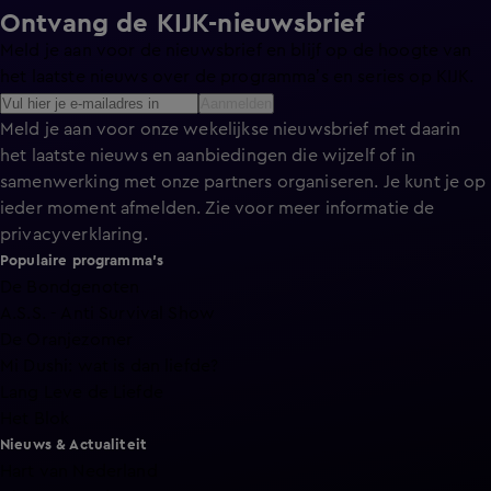
Ontvang de KIJK-nieuwsbrief
Meld je aan voor de nieuwsbrief en blijf op de hoogte van
het laatste nieuws over de programma’s en series op KIJK.
Aanmelden
Meld je aan voor onze wekelijkse nieuwsbrief met daarin
het laatste nieuws en aanbiedingen die wijzelf of in
samenwerking met onze partners organiseren. Je kunt je op
ieder moment afmelden. Zie voor meer informatie de
privacyverklaring
.
Populaire programma's
De Bondgenoten
A.S.S. - Anti Survival Show
De Oranjezomer
Mi Dushi: wat is dan liefde?
Lang Leve de Liefde
Het Blok
Nieuws & Actualiteit
Hart van Nederland