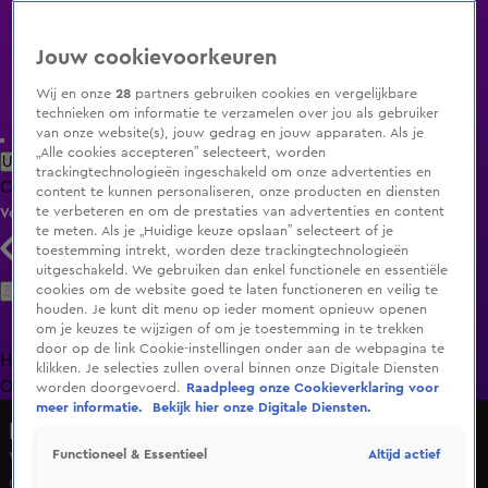
Jouw cookievoorkeuren
Wij en onze
28
partners gebruiken cookies en vergelijkbare
technieken om informatie te verzamelen over jou als gebruiker
van onze website(s), jouw gedrag en jouw apparaten. Als je
„Alle cookies accepteren” selecteert, worden
Uitzending Gemist
Populaire programma's
Zenders
Genres
trackingtechnologieën ingeschakeld om onze advertenties en
Clips
Films
Radio
Smart TV inlog
Shop
content te kunnen personaliseren, onze producten en diensten
te verbeteren en om de prestaties van advertenties en content
Volg KIJK
te meten. Als je „Huidige keuze opslaan” selecteert of je
toestemming intrekt, worden deze trackingtechnologieën
uitgeschakeld. We gebruiken dan enkel functionele en essentiële
Zoeken
cookies om de website goed te laten functioneren en veilig te
houden. Je kunt dit menu op ieder moment opnieuw openen
om je keuzes te wijzigen of om je toestemming in te trekken
door op de link Cookie-instellingen onder aan de webpagina te
Home
Uitzending Gemist
Programma's
De Bondgenoten
De
klikken. Je selecties zullen overal binnen onze Digitale Diensten
Oranjezomer
Livestreams
Shop
worden doorgevoerd.
Raadpleeg onze Cookieverklaring voor
meer informatie.
Bekijk hier onze Digitale Diensten.
Hart van Nederland - Late Editie
Altijd actief
Functioneel & Essentieel
Weerbericht maandag 6 mei 2025
6 mei 2025, 08:09