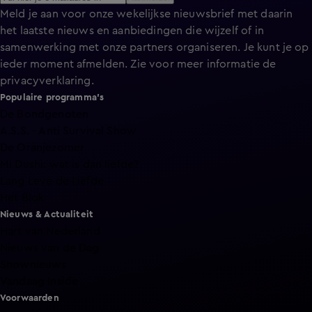
Meld je aan voor onze wekelijkse nieuwsbrief met daarin
het laatste nieuws en aanbiedingen die wijzelf of in
samenwerking met onze partners organiseren. Je kunt je op
ieder moment afmelden. Zie voor meer informatie de
privacyverklaring
.
Populaire programma's
De Bondgenoten
A.S.S. - Anti Survival Show
De Oranjezomer
Mi Dushi: wat is dan liefde?
Lang Leve de Liefde
Het Blok
Nieuws & Actualiteit
Hart van Nederland
Nieuws van de Dag
Shownieuws
Vandaag Inside
Voorwaarden