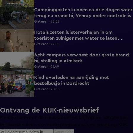
Campinggasten kunnen na drie dagen weer
2:25
terug nu brand bij Venray onder controle is
Gisteren, 22:58
Hotels zetten luisterverhalen in om
2:15
toeristen zuiniger met water te laten
omgaan
Gisteren, 22:55
Acht campers verwoest door grote brand
0:34
bij stalling in Almkerk
Gisteren, 21:49
Kind overleden na aanrijding met
0:37
bestelbusje in Dordrecht
Gisteren, 20:48
Ontvang de KIJK-nieuwsbrief
Meld je aan voor de nieuwsbrief en blijf op de hoogte van
het laatste nieuws over de programma’s en series op KIJK.
Aanmelden