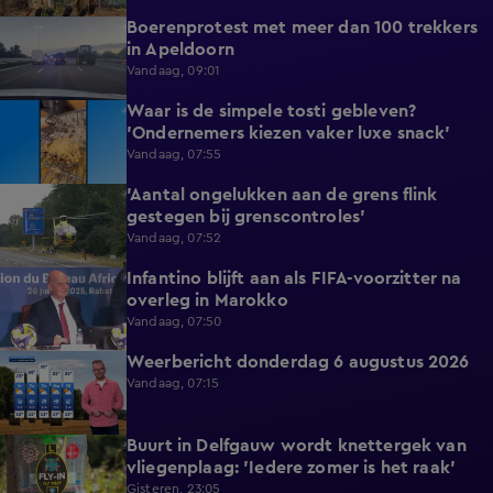
Boerenprotest met meer dan 100 trekkers
0:54
in Apeldoorn
Vandaag, 09:01
Waar is de simpele tosti gebleven?
0:51
'Ondernemers kiezen vaker luxe snack'
Vandaag, 07:55
'Aantal ongelukken aan de grens flink
1:07
gestegen bij grenscontroles'
Vandaag, 07:52
Infantino blijft aan als FIFA-voorzitter na
0:29
overleg in Marokko
Vandaag, 07:50
Weerbericht donderdag 6 augustus 2026
2:20
Vandaag, 07:15
Buurt in Delfgauw wordt knettergek van
2:07
vliegenplaag: 'Iedere zomer is het raak'
Gisteren, 23:05