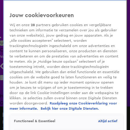
Jouw cookievoorkeuren
Wij en onze
28
partners gebruiken cookies en vergelijkbare
technieken om informatie te verzamelen over jou als gebruiker
van onze website(s), jouw gedrag en jouw apparaten. Als je
„Alle cookies accepteren” selecteert, worden
Uitzending Gemist
Populaire programma's
Zenders
Genres
trackingtechnologieën ingeschakeld om onze advertenties en
Clips
Films
Radio
Smart TV inlog
Shop
content te kunnen personaliseren, onze producten en diensten
te verbeteren en om de prestaties van advertenties en content
Volg KIJK
te meten. Als je „Huidige keuze opslaan” selecteert of je
toestemming intrekt, worden deze trackingtechnologieën
uitgeschakeld. We gebruiken dan enkel functionele en essentiële
Zoeken
cookies om de website goed te laten functioneren en veilig te
houden. Je kunt dit menu op ieder moment opnieuw openen
om je keuzes te wijzigen of om je toestemming in te trekken
door op de link Cookie-instellingen onder aan de webpagina te
Home
Uitzending Gemist
Programma's
De Bondgenoten
De
klikken. Je selecties zullen overal binnen onze Digitale Diensten
Oranjezomer
Livestreams
Shop
worden doorgevoerd.
Raadpleeg onze Cookieverklaring voor
meer informatie.
Bekijk hier onze Digitale Diensten.
Hart van Nederland - Late Editie
Altijd actief
Functioneel & Essentieel
Persoon valt van flat in Haarlem, politie doet onderzoek
19 juli 2025, 09:02