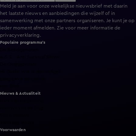
Meld je aan voor onze wekelijkse nieuwsbrief met daarin
het laatste nieuws en aanbiedingen die wijzelf of in
samenwerking met onze partners organiseren. Je kunt je op
ieder moment afmelden. Zie voor meer informatie de
privacyverklaring
.
Populaire programma's
De Bondgenoten
A.S.S. - Anti Survival Show
De Oranjezomer
Mi Dushi: wat is dan liefde?
Lang Leve de Liefde
Het Blok
Nieuws & Actualiteit
Hart van Nederland
Nieuws van de Dag
Shownieuws
Vandaag Inside
Voorwaarden