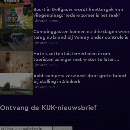
Buurt in Delfgauw wordt knettergek van
2:07
vliegenplaag: 'Iedere zomer is het raak'
Gisteren, 23:05
Campinggasten kunnen na drie dagen weer
2:25
terug nu brand bij Venray onder controle is
Gisteren, 22:58
Hotels zetten luisterverhalen in om
2:15
toeristen zuiniger met water te laten
omgaan
Gisteren, 22:55
Acht campers verwoest door grote brand
0:34
bij stalling in Almkerk
Gisteren, 21:49
Ontvang de KIJK-nieuwsbrief
Meld je aan voor de nieuwsbrief en blijf op de hoogte van
het laatste nieuws over de programma’s en series op KIJK.
Aanmelden