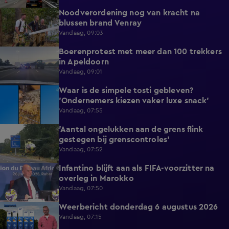
Noodverordening nog van kracht na
1:14
blussen brand Venray
Vandaag, 09:03
Boerenprotest met meer dan 100 trekkers
0:54
in Apeldoorn
Vandaag, 09:01
Waar is de simpele tosti gebleven?
0:51
'Ondernemers kiezen vaker luxe snack'
Vandaag, 07:55
'Aantal ongelukken aan de grens flink
1:07
gestegen bij grenscontroles'
Vandaag, 07:52
Infantino blijft aan als FIFA-voorzitter na
0:29
overleg in Marokko
Vandaag, 07:50
Weerbericht donderdag 6 augustus 2026
2:20
Vandaag, 07:15