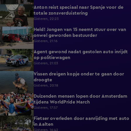
Anton reist speciaal naar Spanje voor de
1:42
totale zonsverduistering
Gisteren, 22:23
Held! Jongen van 15 neemt stuur over van
0:30
onwel geworden bestuurder
Gisteren, 21:16
Agent gewond nadat gestolen auto inrijdt
0:32
op politiewagen
Gisteren, 21:03
Vissen dreigen kopje onder te gaan door
1:20
droogte
Gisteren, 20:18
Duizenden mensen lopen door Amsterdam
0:31
tijdens WorldPride March
Gisteren, 17:57
Fietser overleden door aanrijding met auto
0:32
in Aalten
Gisteren, 16:42