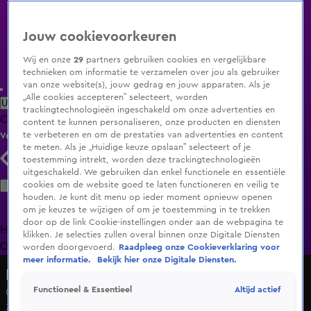
Jouw cookievoorkeuren
Wij en onze
29
partners gebruiken cookies en vergelijkbare
technieken om informatie te verzamelen over jou als gebruiker
van onze website(s), jouw gedrag en jouw apparaten. Als je
„Alle cookies accepteren” selecteert, worden
Uitzending Gemist
Populaire programma's
Zenders
Genres
trackingtechnologieën ingeschakeld om onze advertenties en
Clips
Films
Radio
Smart TV inlog
Shop
content te kunnen personaliseren, onze producten en diensten
te verbeteren en om de prestaties van advertenties en content
Volg KIJK
te meten. Als je „Huidige keuze opslaan” selecteert of je
toestemming intrekt, worden deze trackingtechnologieën
uitgeschakeld. We gebruiken dan enkel functionele en essentiële
Zoeken
cookies om de website goed te laten functioneren en veilig te
houden. Je kunt dit menu op ieder moment opnieuw openen
om je keuzes te wijzigen of om je toestemming in te trekken
door op de link Cookie-instellingen onder aan de webpagina te
Home
Uitzending Gemist
Programma's
De Bondgenoten
De
klikken. Je selecties zullen overal binnen onze Digitale Diensten
Oranjezomer
Livestreams
Shop
worden doorgevoerd.
Raadpleeg onze Cookieverklaring voor
meer informatie.
Bekijk hier onze Digitale Diensten.
Hart van Nederland - Late Editie
Altijd actief
Functioneel & Essentieel
Charge was dakloos, 'Gun mezelf weer onderdak'
Zo 7 juni, 17:01