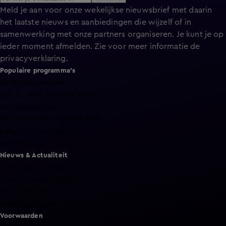
Meld je aan voor onze wekelijkse nieuwsbrief met daarin
het laatste nieuws en aanbiedingen die wijzelf of in
samenwerking met onze partners organiseren. Je kunt je op
ieder moment afmelden. Zie voor meer informatie de
privacyverklaring
.
Populaire programma's
De Bondgenoten
A.S.S. - Anti Survival Show
De Oranjezomer
Mi Dushi: wat is dan liefde?
Lang Leve de Liefde
Het Blok
Nieuws & Actualiteit
Hart van Nederland
Nieuws van de Dag
Shownieuws
Vandaag Inside
Voorwaarden