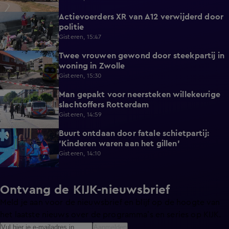
Actievoerders XR van A12 verwijderd door
0:39
politie
Gisteren, 15:47
Twee vrouwen gewond door steekpartij in
0:45
woning in Zwolle
Gisteren, 15:30
Man gepakt voor neersteken willekeurige
0:27
slachtoffers Rotterdam
Gisteren, 14:59
Buurt ontdaan door fatale schietpartij:
0:59
'Kinderen waren aan het gillen'
Gisteren, 14:10
Ontvang de KIJK-nieuwsbrief
Meld je aan voor de nieuwsbrief en blijf op de hoogte van
het laatste nieuws over de programma’s en series op KIJK.
Aanmelden