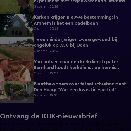
experiment met regenwater kan uitkomst
bieden
Gisteren, 22:18
Kerken krijgen nieuwe bestemming: in
1:08
Arnhem is het een padelbaan
Gisteren, 20:41
Twee minderjarigen zwaargewond bij
0:41
ongeluk op A50 bij Uden
Gisteren, 20:34
Van botsen naar een kerkdienst: pater
1:39
Bernhard houdt kerkdienst op kermis
Hoorn
Gisteren, 19:23
Buurtbewoners over fataal schietincident
1:15
Den Haag: 'Was een kwestie van tijd'
Gisteren, 19:21
Ontvang de KIJK-nieuwsbrief
Meld je aan voor de nieuwsbrief en blijf op de hoogte van
het laatste nieuws over de programma’s en series op KIJK.