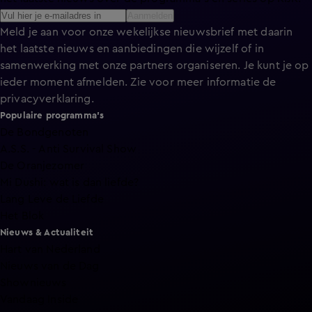
Aanmelden
Meld je aan voor onze wekelijkse nieuwsbrief met daarin
het laatste nieuws en aanbiedingen die wijzelf of in
samenwerking met onze partners organiseren. Je kunt je op
ieder moment afmelden. Zie voor meer informatie de
privacyverklaring
.
Populaire programma's
De Bondgenoten
A.S.S. - Anti Survival Show
De Oranjezomer
Mi Dushi: wat is dan liefde?
Lang Leve de Liefde
Het Blok
Nieuws & Actualiteit
Hart van Nederland
Nieuws van de Dag
Shownieuws
Vandaag Inside