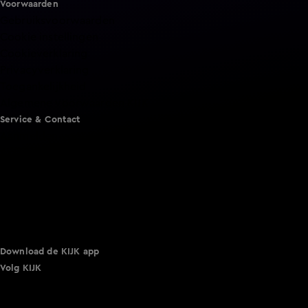
Voorwaarden
Gebruiksvoorwaarden
Cookie instellingen
Cookieverklaring
Privacyverklaring
Toegankelijkheid
Algemene voorwaarden KIJK
Service & Contact
Aanmelden voor een programma
Acties
Adverteren
Smart TV inlog
Over KIJK
Vacatures
Klantenservice
Download de KIJK app
Volg KIJK
©
2026 Talpa Network. Alle rechten voorbehouden. Geen
tekst- en datamining.