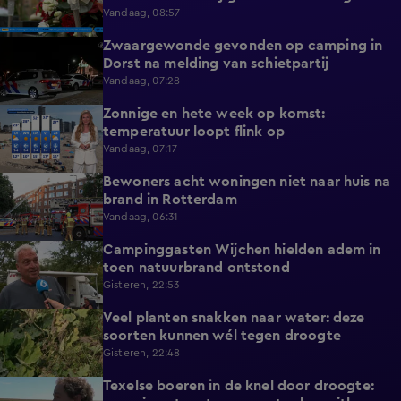
Vandaag, 08:57
Zwaargewonde gevonden op camping in
0:34
Dorst na melding van schietpartij
Vandaag, 07:28
Zonnige en hete week op komst:
2:17
temperatuur loopt flink op
Vandaag, 07:17
Bewoners acht woningen niet naar huis na
0:34
brand in Rotterdam
Vandaag, 06:31
Campinggasten Wijchen hielden adem in
2:10
toen natuurbrand ontstond
Gisteren, 22:53
Veel planten snakken naar water: deze
2:14
soorten kunnen wél tegen droogte
Gisteren, 22:48
Texelse boeren in de knel door droogte:
2:42