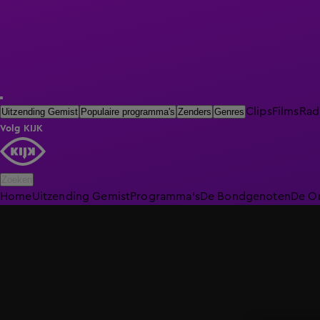
Clips
Films
Rad
Uitzending Gemist
Populaire programma's
Zenders
Genres
Volg KIJK
Zoeken
Home
Uitzending Gemist
Programma's
De Bondgenoten
De O