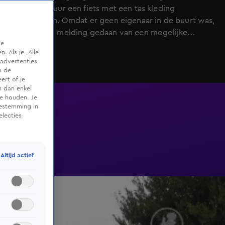
rond 06.00 uur een fiets met een tas kleding
aangetroffen. Omdat er geen eigenaar in de buurt was,
werd er een melding gedaan van een mogelijke
te
persoon te water. Hulpdiensten kwamen met
 Als je „Alle
meerdere eenheden ter plaatse.
advertenties
m de
ert of je
n dan enkel
te houden. Je
oestemming in
electies
Altijd actief