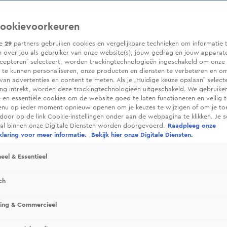
ookievoorkeuren
ze
29
partners gebruiken cookies en vergelijkbare technieken om informatie 
 over jou als gebruiker van onze website(s), jouw gedrag en jouw apparaten.
cepteren” selecteert, worden trackingtechnologieën ingeschakeld om onze 
 te kunnen personaliseren, onze producten en diensten te verbeteren en o
 van advertenties en content te meten. Als je „Huidige keuze opslaan” selecte
g intrekt, worden deze trackingtechnologieën uitgeschakeld. We gebruike
e en essentiële cookies om de website goed te laten functioneren en veilig 
enu op ieder moment opnieuw openen om je keuzes te wijzigen of om je t
 door op de link Cookie-instellingen onder aan de webpagina te klikken. Je s
ral binnen onze Digitale Diensten worden doorgevoerd.
Raadpleeg onze
laring voor meer informatie.
Bekijk hier onze Digitale Diensten.
eel & Essentieel
ch
sing & Commercieel