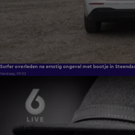
Surfer overleden na ernstig ongeval met bootje in Steend
Vandaag, 09:22
0:59