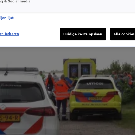
ng & Social media
jen lijst
en beheren
Huidige keuze opslaan
Alle cookie