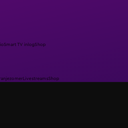
io
Smart TV inlog
Shop
ranjezomer
Livestreams
Shop