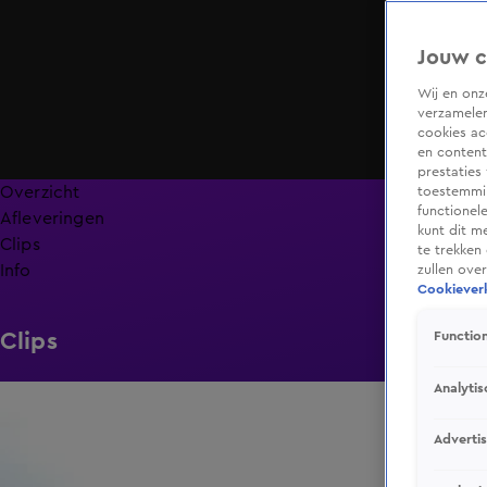
Jouw c
Wij en on
verzamelen
cookies ac
en content
prestaties
Overzicht
toestemmin
functionel
Afleveringen
kunt dit m
Clips
te trekken
Info
zullen ove
Cookieverk
Clips
Function
Analytis
0:37
Adverti