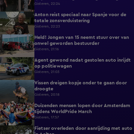
zicht op hulp
Gisteren, 22:24
Anton reist speciaal naar Spanje voor de
1:42
totale zonsverduistering
Gisteren, 22:23
Held! Jongen van 15 neemt stuur over van
0:30
onwel geworden bestuurder
Gisteren, 21:16
Agent gewond nadat gestolen auto inrijdt
0:32
op politiewagen
Gisteren, 21:03
Vissen dreigen kopje onder te gaan door
1:20
droogte
Gisteren, 20:18
Duizenden mensen lopen door Amsterdam
0:31
tijdens WorldPride March
Gisteren, 17:57
Fietser overleden door aanrijding met auto
0:32