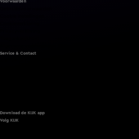
Voorwaarden
Gebruiksvoorwaarden
Cookie instellingen
Cookieverklaring
Privacyverklaring
Toegankelijkheid
Algemene voorwaarden KIJK
Service & Contact
Aanmelden voor een programma
Acties
Adverteren
Smart TV inlog
Over KIJK
Vacatures
Klantenservice
Download de KIJK app
Volg KIJK
©
2026 Talpa Network. Alle rechten voorbehouden. Geen
tekst- en datamining.