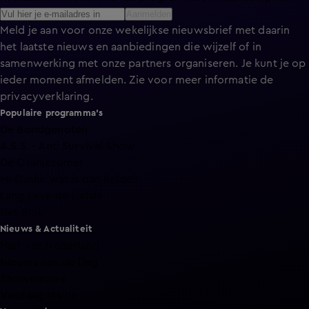
Aanmelden
Meld je aan voor onze wekelijkse nieuwsbrief met daarin
het laatste nieuws en aanbiedingen die wijzelf of in
samenwerking met onze partners organiseren. Je kunt je op
ieder moment afmelden. Zie voor meer informatie de
privacyverklaring
.
Populaire programma's
De Bondgenoten
A.S.S. - Anti Survival Show
De Oranjezomer
Mi Dushi: wat is dan liefde?
Lang Leve de Liefde
Het Blok
Nieuws & Actualiteit
Hart van Nederland
Nieuws van de Dag
Shownieuws
Vandaag Inside