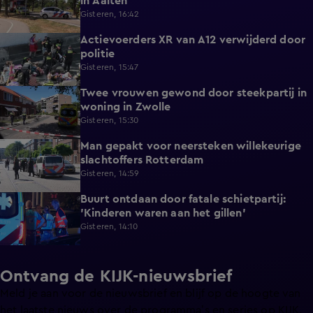
in Aalten
Gisteren, 16:42
Actievoerders XR van A12 verwijderd door
0:39
politie
Gisteren, 15:47
Twee vrouwen gewond door steekpartij in
0:45
woning in Zwolle
Gisteren, 15:30
Man gepakt voor neersteken willekeurige
0:27
slachtoffers Rotterdam
Gisteren, 14:59
Buurt ontdaan door fatale schietpartij:
0:59
'Kinderen waren aan het gillen'
Gisteren, 14:10
Ontvang de KIJK-nieuwsbrief
Meld je aan voor de nieuwsbrief en blijf op de hoogte van
het laatste nieuws over de programma’s en series op KIJK.