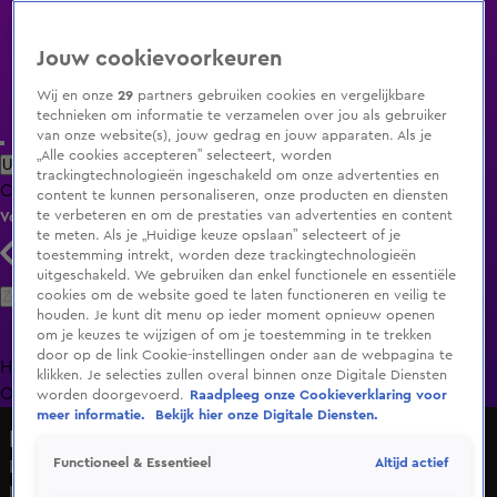
Jouw cookievoorkeuren
Wij en onze
29
partners gebruiken cookies en vergelijkbare
technieken om informatie te verzamelen over jou als gebruiker
van onze website(s), jouw gedrag en jouw apparaten. Als je
„Alle cookies accepteren” selecteert, worden
Uitzending Gemist
Populaire programma's
Zenders
Genres
trackingtechnologieën ingeschakeld om onze advertenties en
Clips
Films
Radio
Smart TV inlog
Shop
content te kunnen personaliseren, onze producten en diensten
te verbeteren en om de prestaties van advertenties en content
Volg KIJK
te meten. Als je „Huidige keuze opslaan” selecteert of je
toestemming intrekt, worden deze trackingtechnologieën
uitgeschakeld. We gebruiken dan enkel functionele en essentiële
Zoeken
cookies om de website goed te laten functioneren en veilig te
houden. Je kunt dit menu op ieder moment opnieuw openen
om je keuzes te wijzigen of om je toestemming in te trekken
door op de link Cookie-instellingen onder aan de webpagina te
Home
Uitzending Gemist
Programma's
De Bondgenoten
De
klikken. Je selecties zullen overal binnen onze Digitale Diensten
Oranjezomer
Livestreams
Shop
worden doorgevoerd.
Raadpleeg onze Cookieverklaring voor
meer informatie.
Bekijk hier onze Digitale Diensten.
Hart van Nederland - Late Editie
Altijd actief
Functioneel & Essentieel
Dood paus Franciscus maakt diepe indruk in Haarlemse
kathedraal