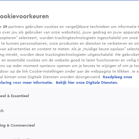
ookievoorkeuren
ze
29
partners gebruiken cookies en vergelijkbare technieken om informatie 
 over jou als gebruiker van onze website(s), jouw gedrag en jouw apparaten.
cepteren” selecteert, worden trackingtechnologieën ingeschakeld om onze 
 te kunnen personaliseren, onze producten en diensten te verbeteren en o
 van advertenties en content te meten. Als je „Huidige keuze opslaan” selecte
g intrekt, worden deze trackingtechnologieën uitgeschakeld. We gebruike
e en essentiële cookies om de website goed te laten functioneren en veilig 
enu op ieder moment opnieuw openen om je keuzes te wijzigen of om je t
 door op de link Cookie-instellingen onder aan de webpagina te klikken. Je s
ral binnen onze Digitale Diensten worden doorgevoerd.
Raadpleeg onze
laring voor meer informatie.
Bekijk hier onze Digitale Diensten.
eel & Essentieel
ch
sing & Commercieel