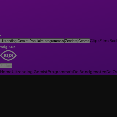
Clips
Films
Rad
Uitzending Gemist
Populaire programma's
Zenders
Genres
Volg KIJK
Zoeken
Home
Uitzending Gemist
Programma's
De Bondgenoten
De O