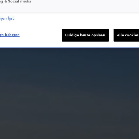
ng & Social media
jen lijst
en beheren
Huidige keuze opslaan
Alle cookie