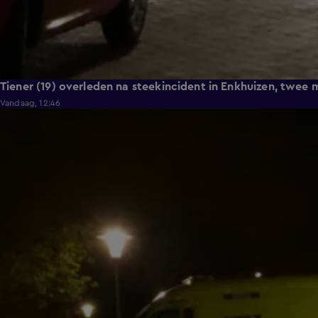
Tiener (19) overleden na steekincident in Enkhuizen, twe
Vandaag, 12:46
0:54