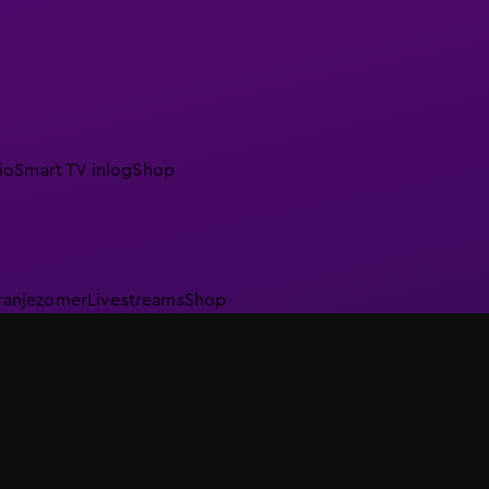
io
Smart TV inlog
Shop
ranjezomer
Livestreams
Shop