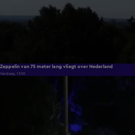
Zeppelin van 75 meter lang vliegt over Nederland
Vandaag, 13:02
1:18