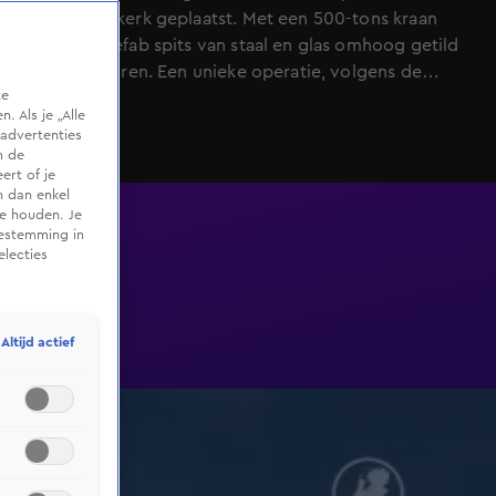
Sacramentskerk geplaatst. Met een 500-tons kraan
werd de prefab spits van staal en glas omhoog getild
tot op de toren. Een unieke operatie, volgens de
te
aannemer. Bekijk hier hoe het spectaculaire hijswerk
 Als je „Alle
verliep.
advertenties
m de
ert of je
n dan enkel
te houden. Je
oestemming in
electies
Altijd actief