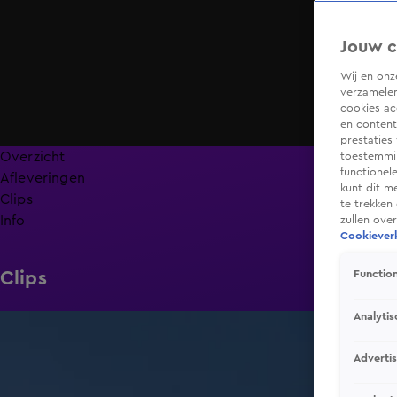
Jouw c
Wij en on
verzamelen
cookies ac
en content
prestaties
Overzicht
toestemmin
functionel
Afleveringen
kunt dit m
Clips
te trekken
Info
zullen ove
Cookieverk
Clips
Function
Analytis
0:53
Adverti