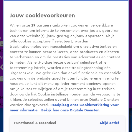
Jouw cookievoorkeuren
Wij en onze
29
partners gebruiken cookies en vergelijkbare
technieken om informatie te verzamelen over jou als gebruiker
van onze website(s), jouw gedrag en jouw apparaten. Als je
„Alle cookies accepteren” selecteert, worden
Uitzending Gemist
Populaire programma's
Zenders
Genres
trackingtechnologieën ingeschakeld om onze advertenties en
Clips
Films
Radio
Smart TV inlog
Shop
content te kunnen personaliseren, onze producten en diensten
te verbeteren en om de prestaties van advertenties en content
Volg KIJK
te meten. Als je „Huidige keuze opslaan” selecteert of je
toestemming intrekt, worden deze trackingtechnologieën
uitgeschakeld. We gebruiken dan enkel functionele en essentiële
Zoeken
cookies om de website goed te laten functioneren en veilig te
houden. Je kunt dit menu op ieder moment opnieuw openen
om je keuzes te wijzigen of om je toestemming in te trekken
door op de link Cookie-instellingen onder aan de webpagina te
Home
Uitzending Gemist
Programma's
De Bondgenoten
De
klikken. Je selecties zullen overal binnen onze Digitale Diensten
Oranjezomer
Livestreams
Shop
worden doorgevoerd.
Raadpleeg onze Cookieverklaring voor
meer informatie.
Bekijk hier onze Digitale Diensten.
Altijd actief
Functioneel & Essentieel