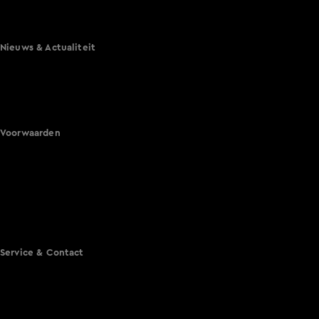
Lang Leve de Liefde
Het Blok
Nieuws & Actualiteit
Hart van Nederland
Nieuws van de Dag
Shownieuws
Vandaag Inside
Voorwaarden
Gebruiksvoorwaarden
Cookie instellingen
Cookieverklaring
Privacyverklaring
Toegankelijkheid
Algemene voorwaarden KIJK
Service & Contact
Aanmelden voor een programma
Acties
Adverteren