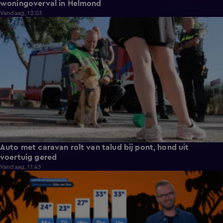
woningoverval in Helmond
Vandaag, 12:03
0:51
Auto met caravan rolt van talud bij pont, hond uit
voertuig gered
Vandaag, 11:43
1:45