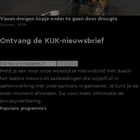
Vissen dreigen kopje onder te gaan door droogte
Gisteren, 20:18
Ontvang de KIJK-nieuwsbrief
Meld je aan voor de nieuwsbrief en blijf op de hoogte van
het laatste nieuws over de programma’s en series op KIJK.
Aanmelden
Meld je aan voor onze wekelijkse nieuwsbrief met daarin
het laatste nieuws en aanbiedingen die wijzelf of in
samenwerking met onze partners organiseren. Je kunt je op
ieder moment afmelden. Zie voor meer informatie de
privacyverklaring
.
Populaire programma's
De Bondgenoten
A.S.S. - Anti Survival Show
De Oranjezomer
Mi Dushi: wat is dan liefde?