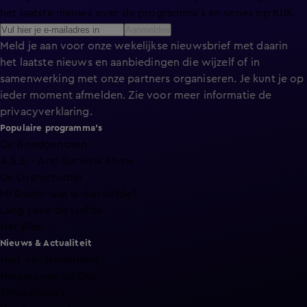
het laatste nieuws over de programma’s en series op KIJK.
Aanmelden
Meld je aan voor onze wekelijkse nieuwsbrief met daarin
het laatste nieuws en aanbiedingen die wijzelf of in
samenwerking met onze partners organiseren. Je kunt je op
ieder moment afmelden. Zie voor meer informatie de
privacyverklaring
.
Populaire programma's
De Bondgenoten
A.S.S. - Anti Survival Show
De Oranjezomer
Mi Dushi: wat is dan liefde?
Lang Leve de Liefde
Het Blok
Nieuws & Actualiteit
Hart van Nederland
Nieuws van de Dag
Shownieuws