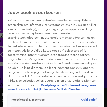
Jouw cookievoorkeuren
Wij en onze
29
partners gebruiken cookies en vergelijkbare
technieken om informatie te verzamelen over jou als gebruiker
van onze website(s), jouw gedrag en jouw apparaten. Als je
„Alle cookies accepteren” selecteert, worden
Uitzending Gemist
Populaire programma's
Zenders
Genres
trackingtechnologieën ingeschakeld om onze advertenties en
Clips
Films
Radio
Smart TV inlog
Shop
content te kunnen personaliseren, onze producten en diensten
te verbeteren en om de prestaties van advertenties en content
Volg KIJK
te meten. Als je „Huidige keuze opslaan” selecteert of je
toestemming intrekt, worden deze trackingtechnologieën
uitgeschakeld. We gebruiken dan enkel functionele en essentiële
Zoeken
cookies om de website goed te laten functioneren en veilig te
houden. Je kunt dit menu op ieder moment opnieuw openen
om je keuzes te wijzigen of om je toestemming in te trekken
door op de link Cookie-instellingen onder aan de webpagina te
Home
Uitzending Gemist
Programma's
De Bondgenoten
De
klikken. Je selecties zullen overal binnen onze Digitale Diensten
Oranjezomer
Livestreams
Shop
worden doorgevoerd.
Raadpleeg onze Cookieverklaring voor
meer informatie.
Bekijk hier onze Digitale Diensten.
Hart van Nederland - Late Editie
Altijd actief
Functioneel & Essentieel
Seizoen 2026, aflevering 157
Za 6 juni, 22:39