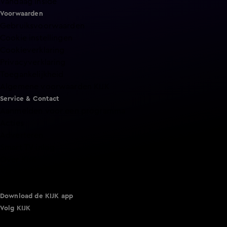
Vandaag Inside
Voorwaarden
Gebruiksvoorwaarden
Cookie instellingen
Cookieverklaring
Privacyverklaring
Toegankelijkheid
Algemene voorwaarden KIJK
Service & Contact
Aanmelden voor een programma
Acties
Adverteren
Smart TV inlog
Over KIJK
Vacatures
Klantenservice
Download de KIJK app
Volg KIJK
©
2026 Talpa Network. Alle rechten voorbehouden. Geen