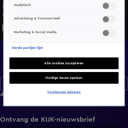
Analytisch
In Arnhem staat Ye, oftewel Kanye West, vanavond op het
podium voor z'n omstreden show in het Gelredome.
Advertising & Commercieel
Parenclubs hebben het moeilijk, eentje houdt het hoofd
moedig boven water en doet juist goede zaken. Wat is hun
Marketing & Social media
geheim? En wie of wat zaten samen 1,5 uur lang vast in een
boom?
Overzicht
Derde partijen lijst
Afleveringen
Clips
Alle cookies accepteren
Info
Huidige keuze opslaan
Seizoen 2026
Voorkeuren beheren
Afleveringen
Ontvang de KIJK-nieuwsbrief
Meld je aan voor de nieuwsbrief en blijf op de hoogte van