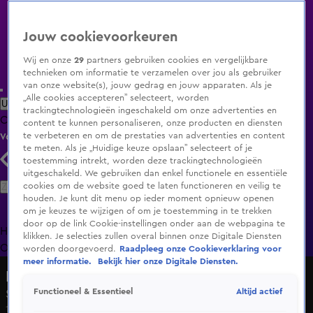
Jouw cookievoorkeuren
Wij en onze
29
partners gebruiken cookies en vergelijkbare
technieken om informatie te verzamelen over jou als gebruiker
van onze website(s), jouw gedrag en jouw apparaten. Als je
„Alle cookies accepteren” selecteert, worden
Uitzending Gemist
Populaire programma's
Zenders
Genres
trackingtechnologieën ingeschakeld om onze advertenties en
Clips
Films
Radio
Smart TV inlog
Shop
content te kunnen personaliseren, onze producten en diensten
te verbeteren en om de prestaties van advertenties en content
Volg KIJK
te meten. Als je „Huidige keuze opslaan” selecteert of je
toestemming intrekt, worden deze trackingtechnologieën
uitgeschakeld. We gebruiken dan enkel functionele en essentiële
Zoeken
cookies om de website goed te laten functioneren en veilig te
houden. Je kunt dit menu op ieder moment opnieuw openen
om je keuzes te wijzigen of om je toestemming in te trekken
door op de link Cookie-instellingen onder aan de webpagina te
Home
Uitzending Gemist
Programma's
De Bondgenoten
De
klikken. Je selecties zullen overal binnen onze Digitale Diensten
Oranjezomer
Livestreams
Shop
worden doorgevoerd.
Raadpleeg onze Cookieverklaring voor
meer informatie.
Bekijk hier onze Digitale Diensten.
Hart in Aktie
Altijd actief
Functioneel & Essentieel
Seizoen 20, aflevering 4
1 nov 2017, 20:30