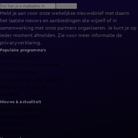
Aanmelden
Meld je aan voor onze wekelijkse nieuwsbrief met daarin
het laatste nieuws en aanbiedingen die wijzelf of in
samenwerking met onze partners organiseren. Je kunt je op
ieder moment afmelden. Zie voor meer informatie de
privacyverklaring
.
Populaire programma's
De Bondgenoten
A.S.S. - Anti Survival Show
De Oranjezomer
Mi Dushi: wat is dan liefde?
Lang Leve de Liefde
Het Blok
Nieuws & Actualiteit
Hart van Nederland
Nieuws van de Dag
Shownieuws
Vandaag Inside