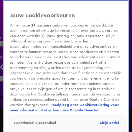
Jouw cookievoorkeuren
Wij en onze
29
partners gebruiken cookies en vergelijkbare
technieken om informatie te verzamelen over jou als gebruiker
van onze website(s), jouw gedrag en jouw apparaten. Als je
„Alle cookies accepteren” selecteert, worden
Uitzending Gemist
Populaire programma's
Zenders
Genres
trackingtechnologieën ingeschakeld om onze advertenties en
Clips
Films
Radio
Smart TV inlog
Shop
content te kunnen personaliseren, onze producten en diensten
te verbeteren en om de prestaties van advertenties en content
Volg KIJK
te meten. Als je „Huidige keuze opslaan” selecteert of je
toestemming intrekt, worden deze trackingtechnologieën
uitgeschakeld. We gebruiken dan enkel functionele en essentiële
Zoeken
cookies om de website goed te laten functioneren en veilig te
houden. Je kunt dit menu op ieder moment opnieuw openen
om je keuzes te wijzigen of om je toestemming in te trekken
door op de link Cookie-instellingen onder aan de webpagina te
Home
Uitzending Gemist
Programma's
De Bondgenoten
De
klikken. Je selecties zullen overal binnen onze Digitale Diensten
Oranjezomer
Livestreams
Shop
worden doorgevoerd.
Raadpleeg onze Cookieverklaring voor
meer informatie.
Bekijk hier onze Digitale Diensten.
Foute Boel
Altijd actief
Functioneel & Essentieel
Seizoen 2, aflevering 1
28 juli 2019, 21:25