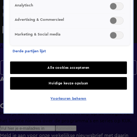
Analytisch
Foute Boel legt met de verborgen camera vast hoe een
huurbemiddelaar woningzoekenden onterecht
Advertising & Commercieel
bemiddelingskosten vraagt. Als huurders vervolgens hun
teveel betaalde geld terugvragen, ontsteekt de man in
Marketing & Social media
woede. Ook helpt Jens Olde Kalter een huisbaas die last
heeft van een helse huurder.
Afleveringen
Derde partijen lijst
Seizoen 2
Alle cookies accepteren
Afleveringen
Huidige keuze opslaan
Voorkeuren beheren
Ontvang de KIJK-nieuwsbrief
Meld je aan voor de nieuwsbrief en blijf op de hoogte van
het laatste nieuws over de programma’s en series op KIJK.
Aanmelden
Meld je aan voor onze wekelijkse nieuwsbrief met daarin