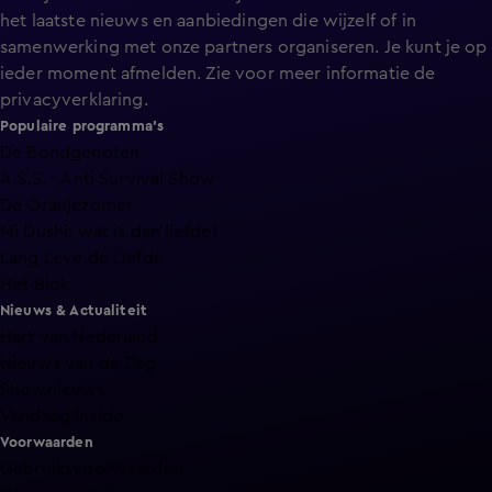
het laatste nieuws en aanbiedingen die wijzelf of in
samenwerking met onze partners organiseren. Je kunt je op
ieder moment afmelden. Zie voor meer informatie de
privacyverklaring
.
Populaire programma's
De Bondgenoten
A.S.S. - Anti Survival Show
De Oranjezomer
Mi Dushi: wat is dan liefde?
Lang Leve de Liefde
Het Blok
Nieuws & Actualiteit
Hart van Nederland
Nieuws van de Dag
Shownieuws
Vandaag Inside
Voorwaarden
Gebruiksvoorwaarden