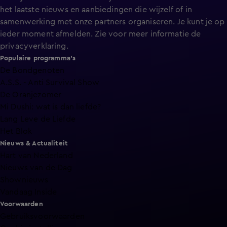
het laatste nieuws en aanbiedingen die wijzelf of in
samenwerking met onze partners organiseren. Je kunt je op
ieder moment afmelden. Zie voor meer informatie de
privacyverklaring
.
Populaire programma's
De Bondgenoten
A.S.S. - Anti Survival Show
De Oranjezomer
Mi Dushi: wat is dan liefde?
Lang Leve de Liefde
Het Blok
Nieuws & Actualiteit
Hart van Nederland
Nieuws van de Dag
Shownieuws
Vandaag Inside
Voorwaarden
Gebruiksvoorwaarden