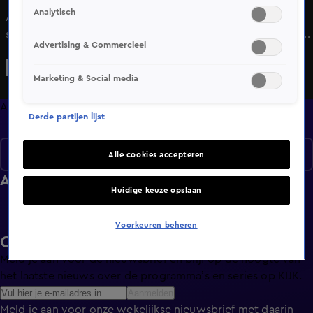
Analytisch
Alles over sport. Van nieuwe sporten tot bestaande
sporten en van sportapparatuur tot sportvoeding. Ook alle
Advertising & Commercieel
trends op sportgebied komen voorbij.
Marketing & Social media
Afleveringen
Derde partijen lijst
Seizoen 1
Alle cookies accepteren
Afleveringen
Huidige keuze opslaan
Voorkeuren beheren
Ontvang de KIJK-nieuwsbrief
Meld je aan voor de nieuwsbrief en blijf op de hoogte van
het laatste nieuws over de programma’s en series op KIJK.
Aanmelden
Meld je aan voor onze wekelijkse nieuwsbrief met daarin