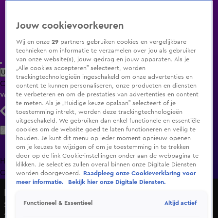
Jouw cookievoorkeuren
Wij en onze
29
partners gebruiken cookies en vergelijkbare
technieken om informatie te verzamelen over jou als gebruiker
van onze website(s), jouw gedrag en jouw apparaten. Als je
„Alle cookies accepteren” selecteert, worden
Uitzending Gemist
Populaire programma's
Zenders
Genres
trackingtechnologieën ingeschakeld om onze advertenties en
Clips
Films
Radio
Smart TV inlog
Shop
content te kunnen personaliseren, onze producten en diensten
te verbeteren en om de prestaties van advertenties en content
Volg KIJK
te meten. Als je „Huidige keuze opslaan” selecteert of je
toestemming intrekt, worden deze trackingtechnologieën
uitgeschakeld. We gebruiken dan enkel functionele en essentiële
Zoeken
cookies om de website goed te laten functioneren en veilig te
houden. Je kunt dit menu op ieder moment opnieuw openen
om je keuzes te wijzigen of om je toestemming in te trekken
door op de link Cookie-instellingen onder aan de webpagina te
Home
Uitzending Gemist
Programma's
De Bondgenoten
De
klikken. Je selecties zullen overal binnen onze Digitale Diensten
Oranjezomer
Livestreams
Shop
worden doorgevoerd.
Raadpleeg onze Cookieverklaring voor
meer informatie.
Bekijk hier onze Digitale Diensten.
Fit op 6
Altijd actief
Functioneel & Essentieel
Seizoen 1, aflevering 1
21 feb 2015, 06:50