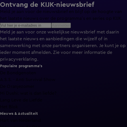
Ontvang de KIJK-nieuwsbrief
Meld je aan voor de nieuwsbrief en blijf op de hoogte van
het laatste nieuws over de programma’s en series op KIJK.
Aanmelden
Meld je aan voor onze wekelijkse nieuwsbrief met daarin
het laatste nieuws en aanbiedingen die wijzelf of in
samenwerking met onze partners organiseren. Je kunt je op
ieder moment afmelden. Zie voor meer informatie de
privacyverklaring
.
Populaire programma's
De Bondgenoten
A.S.S. - Anti Survival Show
De Oranjezomer
Mi Dushi: wat is dan liefde?
Lang Leve de Liefde
Het Blok
Nieuws & Actualiteit
Hart van Nederland