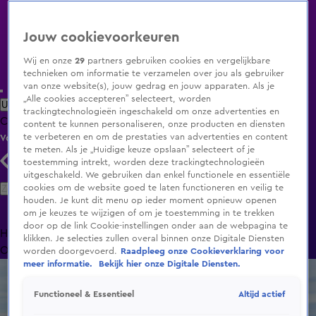
Jouw cookievoorkeuren
Wij en onze
29
partners gebruiken cookies en vergelijkbare
technieken om informatie te verzamelen over jou als gebruiker
van onze website(s), jouw gedrag en jouw apparaten. Als je
„Alle cookies accepteren” selecteert, worden
Uitzending Gemist
Populaire programma's
Zenders
Genres
trackingtechnologieën ingeschakeld om onze advertenties en
Clips
Films
Radio
Smart TV inlog
Shop
content te kunnen personaliseren, onze producten en diensten
te verbeteren en om de prestaties van advertenties en content
Volg KIJK
te meten. Als je „Huidige keuze opslaan” selecteert of je
toestemming intrekt, worden deze trackingtechnologieën
uitgeschakeld. We gebruiken dan enkel functionele en essentiële
Zoeken
cookies om de website goed te laten functioneren en veilig te
houden. Je kunt dit menu op ieder moment opnieuw openen
om je keuzes te wijzigen of om je toestemming in te trekken
door op de link Cookie-instellingen onder aan de webpagina te
Home
Uitzending Gemist
Programma's
De Bondgenoten
De
klikken. Je selecties zullen overal binnen onze Digitale Diensten
Oranjezomer
Livestreams
Shop
worden doorgevoerd.
Raadpleeg onze Cookieverklaring voor
meer informatie.
Bekijk hier onze Digitale Diensten.
Altijd actief
Functioneel & Essentieel