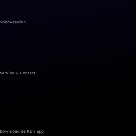
Nieuws van de Dag
Shownieuws
Vandaag Inside
Voorwaarden
Gebruiksvoorwaarden
Cookie instellingen
Cookieverklaring
Privacyverklaring
Toegankelijkheid
Algemene voorwaarden KIJK
Service & Contact
Aanmelden voor een programma
Acties
Adverteren
Smart TV inlog
Over KIJK
Vacatures
Klantenservice
Download de KIJK app