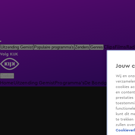
Clips
Films
Rad
Uitzending Gemist
Populaire programma's
Zenders
Genres
Volg KIJK
Jouw c
Zoeken
Wij en on
verzamelen
Home
Uitzending Gemist
Programma's
De Bondgenoten
De O
cookies ac
en content
prestaties
toestemmin
functionel
kunt dit m
te trekken
zullen ove
Cookieverk