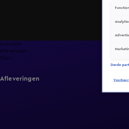
Function
Analytis
Adverti
Overzicht
Marketi
Afleveringen
Clips
Derde parti
Afleveringen
Voorkeur