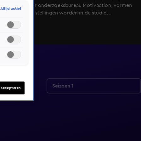
gepeild door onderzoeksbureau Motivaction, vormen
Altijd actief
de basis. De stellingen worden in de studio
bediscussieerd door krachtige persoonlijkheden. Maar
we geven vooral het woord aan mensen uit de
praktijk; de Nederlandse werkvloer.
Seizoen 1
s accepteren