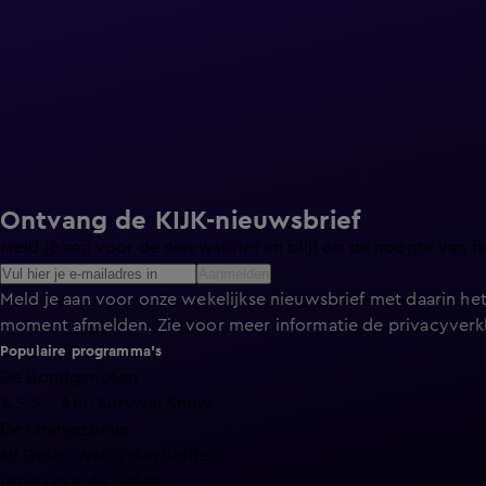
Ontvang de KIJK-nieuwsbrief
Meld je aan voor de nieuwsbrief en blijf op de hoogte van h
Aanmelden
Meld je aan voor onze wekelijkse nieuwsbrief met daarin het
moment afmelden. Zie voor meer informatie de
privacyverk
Populaire programma's
De Bondgenoten
A.S.S. - Anti Survival Show
De Oranjezomer
Mi Dushi: wat is dan liefde?
Lang Leve de Liefde