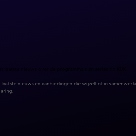
et laatste nieuws over de programma’s en series op KIJK.
 laatste nieuws en aanbiedingen die wijzelf of in samenwerki
laring
.