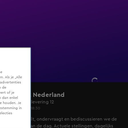
te
 Als je „Alle
advertenties
m de
ert of je
Dit vindt Nederland
n dan enkel
Seizoen 1, aflevering 12
te houden. Je
16 sep 2020, 18:30
oestemming in
electies
Elke dag peilt, ondervraagt en bediscussieren we de
actualiteit van de dag. Actuele stellingen, dagelijks