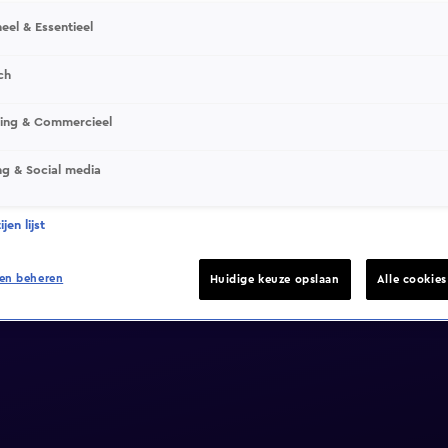
eel & Essentieel
ch
sing & Commercieel
ng & Social media
jen lijst
en beheren
Huidige keuze opslaan
Alle cookie