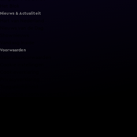
Het Blok
Nieuws & Actualiteit
Hart van Nederland
Nieuws van de Dag
Shownieuws
Vandaag Inside
Voorwaarden
Gebruiksvoorwaarden
Cookie instellingen
Cookieverklaring
Privacyverklaring
Toegankelijkheid
Algemene voorwaarden KIJK
Service & Contact
Aanmelden voor een programma
Acties
Adverteren
Smart TV inlog