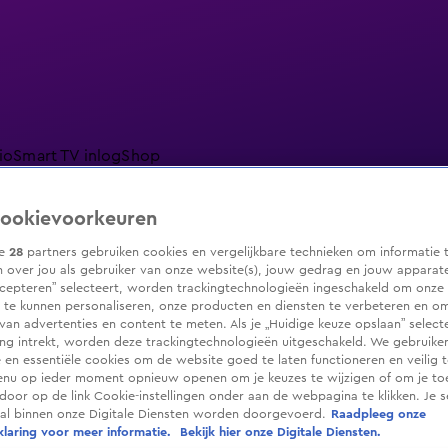
io
Smart TV inlog
Shop
ookievoorkeuren
ze
28
partners gebruiken cookies en vergelijkbare technieken om informatie 
 over jou als gebruiker van onze website(s), jouw gedrag en jouw apparaten.
ranjezomer
Livestreams
Shop
cepteren” selecteert, worden trackingtechnologieën ingeschakeld om onze 
 te kunnen personaliseren, onze producten en diensten te verbeteren en o
 van advertenties en content te meten. Als je „Huidige keuze opslaan” selecte
g intrekt, worden deze trackingtechnologieën uitgeschakeld. We gebruike
e en essentiële cookies om de website goed te laten functioneren en veilig 
enu op ieder moment opnieuw openen om je keuzes te wijzigen of om je t
 door op de link Cookie-instellingen onder aan de webpagina te klikken. Je s
ral binnen onze Digitale Diensten worden doorgevoerd.
Raadpleeg onze
laring voor meer informatie.
Bekijk hier onze Digitale Diensten.