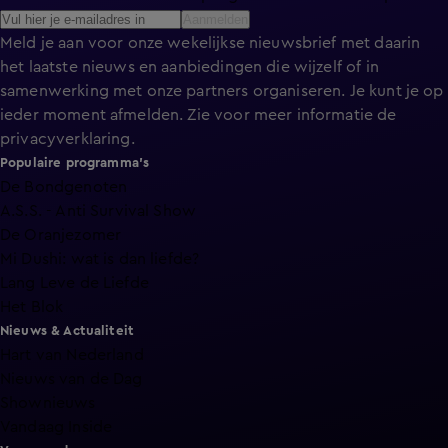
Aanmelden
Meld je aan voor onze wekelijkse nieuwsbrief met daarin
het laatste nieuws en aanbiedingen die wijzelf of in
samenwerking met onze partners organiseren. Je kunt je op
ieder moment afmelden. Zie voor meer informatie de
privacyverklaring
.
Populaire programma's
De Bondgenoten
A.S.S. - Anti Survival Show
De Oranjezomer
Mi Dushi: wat is dan liefde?
Lang Leve de Liefde
Het Blok
Nieuws & Actualiteit
Hart van Nederland
Nieuws van de Dag
Shownieuws
Vandaag Inside