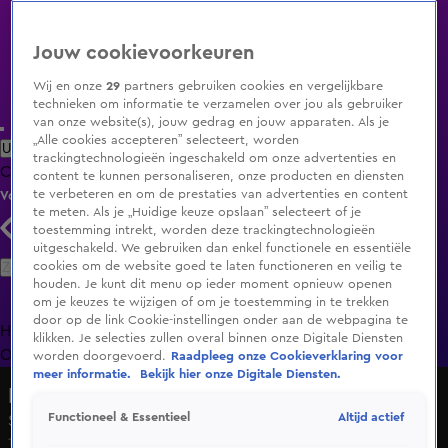
Jouw cookievoorkeuren
Wij en onze
29
partners gebruiken cookies en vergelijkbare
technieken om informatie te verzamelen over jou als gebruiker
van onze website(s), jouw gedrag en jouw apparaten. Als je
„Alle cookies accepteren” selecteert, worden
Uitzending Gemist
Populaire programma's
Zenders
Genres
trackingtechnologieën ingeschakeld om onze advertenties en
Clips
Films
Radio
Smart TV inlog
Shop
content te kunnen personaliseren, onze producten en diensten
te verbeteren en om de prestaties van advertenties en content
Volg KIJK
te meten. Als je „Huidige keuze opslaan” selecteert of je
toestemming intrekt, worden deze trackingtechnologieën
uitgeschakeld. We gebruiken dan enkel functionele en essentiële
Zoeken
cookies om de website goed te laten functioneren en veilig te
houden. Je kunt dit menu op ieder moment opnieuw openen
om je keuzes te wijzigen of om je toestemming in te trekken
door op de link Cookie-instellingen onder aan de webpagina te
Home
Uitzending Gemist
Programma's
De Bondgenoten
De
klikken. Je selecties zullen overal binnen onze Digitale Diensten
Oranjezomer
Livestreams
Shop
worden doorgevoerd.
Raadpleeg onze Cookieverklaring voor
meer informatie.
Bekijk hier onze Digitale Diensten.
Dit vindt Nederland
Altijd actief
Functioneel & Essentieel
Seizoen 1, aflevering 14
18 sep 2020, 18:30