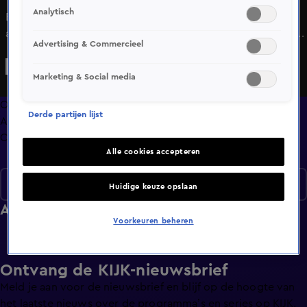
Analytisch
Elke dag peilt, ondervraagt en bediscussieren we de
actualiteit van de dag. Actuele stellingen, dagelijks gepeild
Advertising & Commercieel
door onderzoeksbureau Motivaction, vormen de basis. De
stellingen worden in de studio bediscussieerd door
Marketing & Social media
krachtige persoonlijkheden. Maar we geven vooral het
woord aan mensen uit de praktijk; de Nederlandse
Overzicht
Derde partijen lijst
werkvloer.
Afleveringen
Clips
Alle cookies accepteren
Seizoen 1
Huidige keuze opslaan
Afleveringen
Voorkeuren beheren
Ontvang de KIJK-nieuwsbrief
Meld je aan voor de nieuwsbrief en blijf op de hoogte van
het laatste nieuws over de programma’s en series op KIJK.