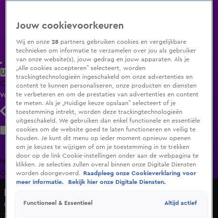
Jouw cookievoorkeuren
Wij en onze
28
partners gebruiken cookies en vergelijkbare
technieken om informatie te verzamelen over jou als gebruiker
van onze website(s), jouw gedrag en jouw apparaten. Als je
„Alle cookies accepteren” selecteert, worden
Uitzending Gemist
Populaire programma's
Zenders
Genres
trackingtechnologieën ingeschakeld om onze advertenties en
Clips
Films
Radio
Smart TV inlog
Shop
content te kunnen personaliseren, onze producten en diensten
te verbeteren en om de prestaties van advertenties en content
Volg KIJK
te meten. Als je „Huidige keuze opslaan” selecteert of je
toestemming intrekt, worden deze trackingtechnologieën
uitgeschakeld. We gebruiken dan enkel functionele en essentiële
Zoeken
cookies om de website goed te laten functioneren en veilig te
houden. Je kunt dit menu op ieder moment opnieuw openen
om je keuzes te wijzigen of om je toestemming in te trekken
door op de link Cookie-instellingen onder aan de webpagina te
Home
Uitzending Gemist
Programma's
De Bondgenoten
De
klikken. Je selecties zullen overal binnen onze Digitale Diensten
Oranjezomer
Livestreams
Shop
worden doorgevoerd.
Raadpleeg onze Cookieverklaring voor
meer informatie.
Bekijk hier onze Digitale Diensten.
Dit Ben Ik: Gordon
Altijd actief
Functioneel & Essentieel
Gordon over zijn mislukte relaties
25 sep 2024, 20:00