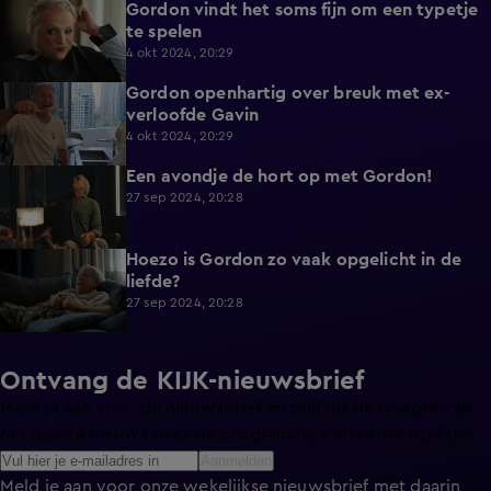
Gordon vindt het soms fijn om een typetje
4:05
te spelen
4 okt 2024, 20:29
Gordon openhartig over breuk met ex-
14:25
verloofde Gavin
4 okt 2024, 20:29
Een avondje de hort op met Gordon!
9:01
27 sep 2024, 20:28
Hoezo is Gordon zo vaak opgelicht in de
4:38
liefde?
27 sep 2024, 20:28
Ontvang de KIJK-nieuwsbrief
Meld je aan voor de nieuwsbrief en blijf op de hoogte van
het laatste nieuws over de programma’s en series op KIJK.
Aanmelden
Meld je aan voor onze wekelijkse nieuwsbrief met daarin