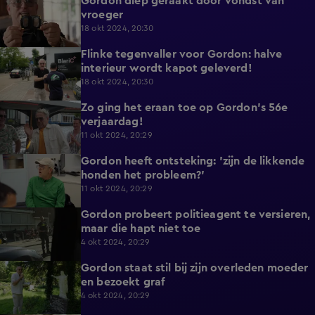
Gordon diep geraakt door vondst van
4:21
vroeger
18 okt 2024, 20:30
Flinke tegenvaller voor Gordon: halve
2:40
interieur wordt kapot geleverd!
18 okt 2024, 20:30
Zo ging het eraan toe op Gordon's 56e
8:48
verjaardag!
11 okt 2024, 20:29
Gordon heeft ontsteking: 'zijn de likkende
8:27
honden het probleem?'
11 okt 2024, 20:29
Gordon probeert politieagent te versieren,
8:37
maar die hapt niet toe
4 okt 2024, 20:29
Gordon staat stil bij zijn overleden moeder
2:09
en bezoekt graf
4 okt 2024, 20:29