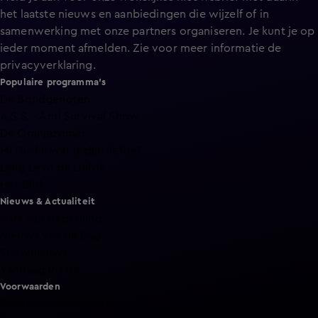
het laatste nieuws en aanbiedingen die wijzelf of in
samenwerking met onze partners organiseren. Je kunt je op
ieder moment afmelden. Zie voor meer informatie de
privacyverklaring
.
Populaire programma's
De Bondgenoten
A.S.S. - Anti Survival Show
De Oranjezomer
Mi Dushi: wat is dan liefde?
Lang Leve de Liefde
Het Blok
Nieuws & Actualiteit
Hart van Nederland
Nieuws van de Dag
Shownieuws
Vandaag Inside
Voorwaarden
Gebruiksvoorwaarden