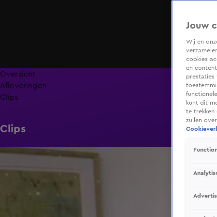
Jouw c
Wij en on
verzamelen
cookies ac
en content
Overzicht
prestaties
Afleveringen
toestemmin
functionel
Clips
kunt dit m
te trekken
zullen ove
Clips
Cookieverk
Function
11:13
Analytis
Adverti