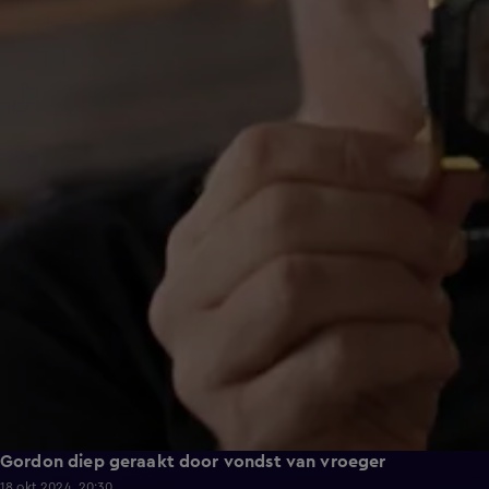
Gordon diep geraakt door vondst van vroeger
18 okt 2024, 20:30