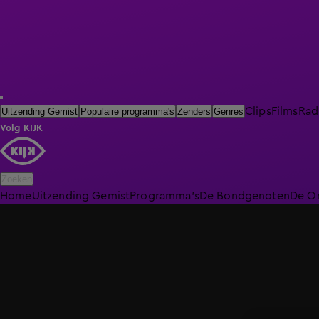
Clips
Films
Rad
Uitzending Gemist
Populaire programma's
Zenders
Genres
Volg KIJK
Zoeken
Home
Uitzending Gemist
Programma's
De Bondgenoten
De O