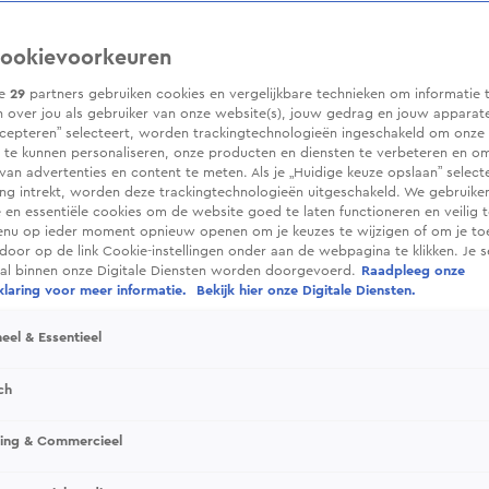
ookievoorkeuren
ze
29
partners gebruiken cookies en vergelijkbare technieken om informatie 
 over jou als gebruiker van onze website(s), jouw gedrag en jouw apparaten.
cepteren” selecteert, worden trackingtechnologieën ingeschakeld om onze 
 te kunnen personaliseren, onze producten en diensten te verbeteren en o
 van advertenties en content te meten. Als je „Huidige keuze opslaan” selecte
g intrekt, worden deze trackingtechnologieën uitgeschakeld. We gebruike
e en essentiële cookies om de website goed te laten functioneren en veilig 
enu op ieder moment opnieuw openen om je keuzes te wijzigen of om je t
 door op de link Cookie-instellingen onder aan de webpagina te klikken. Je s
ral binnen onze Digitale Diensten worden doorgevoerd.
Raadpleeg onze
laring voor meer informatie.
Bekijk hier onze Digitale Diensten.
eel & Essentieel
ch
sing & Commercieel