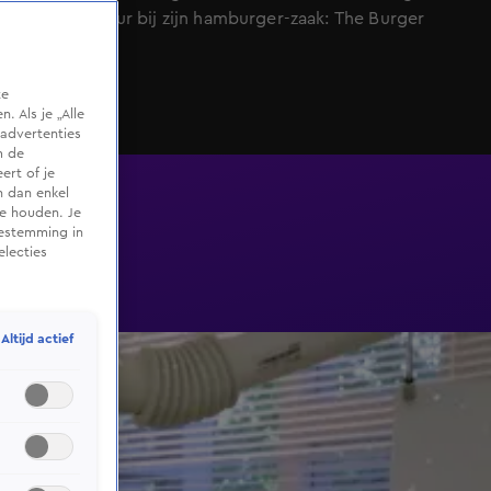
hij je een tour bij zijn hamburger-zaak: The Burger
Room.
te
 Als je „Alle
advertenties
m de
ert of je
n dan enkel
te houden. Je
oestemming in
electies
Altijd actief