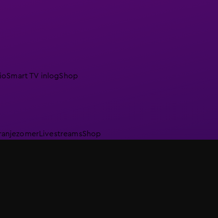
io
Smart TV inlog
Shop
ranjezomer
Livestreams
Shop