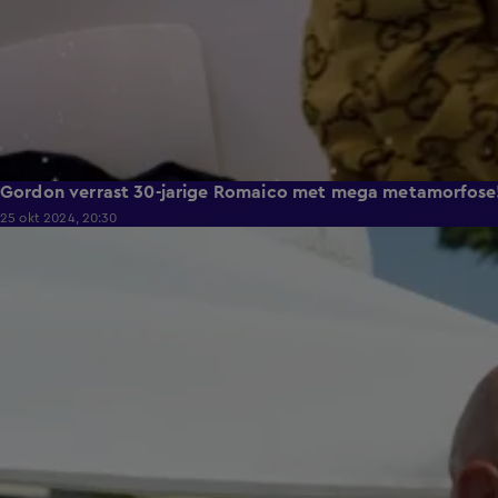
Gordon verrast 30-jarige Romaico met mega metamorfose
25 okt 2024, 20:30
8:15