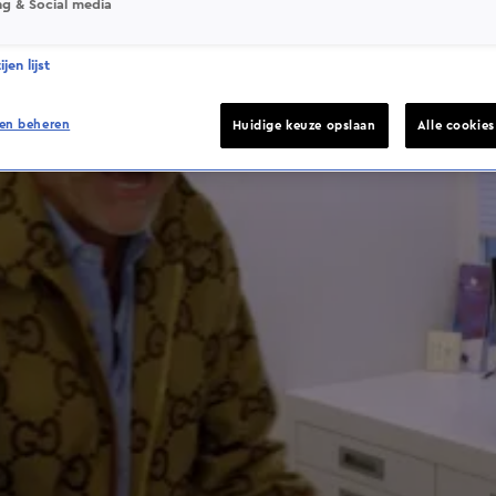
ng & Social media
jen lijst
en beheren
Huidige keuze opslaan
Alle cookie