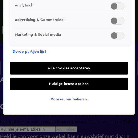
Analytisch
Bekijk aflevering 5 van Dierenpark Emmen: De Grote
Expeditie uit seizoen 1 hier. Deze aflevering is uitgezonden
Advertising & Commercieel
op 11 september, 11:30 uur bij SBS6. Dierenpark Emmen: De
Grote Expeditie is een Lifestyle programma en is geschikt
Marketing & Social media
voor alle leeftijden
Afleveringen
Derde partijen lijst
Seizoen 1
Alle cookies accepteren
Afleveringen
Huidige keuze opslaan
Voorkeuren beheren
Ontvang de KIJK-nieuwsbrief
Meld je aan voor de nieuwsbrief en blijf op de hoogte van
het laatste nieuws over de programma’s en series op KIJK.
Aanmelden
Meld je aan voor onze wekelijkse nieuwsbrief met daarin