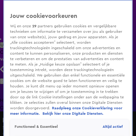
Jouw cookievoorkeuren
Wij en onze
29
partners gebruiken cookies en vergelijkbare
technieken om informatie te verzamelen over jou als gebruiker
van onze website(s), jouw gedrag en jouw apparaten. Als je
„Alle cookies accepteren” selecteert, worden
Uitzending Gemist
Populaire programma's
Zenders
Genres
trackingtechnologieën ingeschakeld om onze advertenties en
Clips
Films
Radio
Smart TV inlog
Shop
content te kunnen personaliseren, onze producten en diensten
te verbeteren en om de prestaties van advertenties en content
Volg KIJK
te meten. Als je „Huidige keuze opslaan” selecteert of je
toestemming intrekt, worden deze trackingtechnologieën
uitgeschakeld. We gebruiken dan enkel functionele en essentiële
Zoeken
cookies om de website goed te laten functioneren en veilig te
houden. Je kunt dit menu op ieder moment opnieuw openen
om je keuzes te wijzigen of om je toestemming in te trekken
door op de link Cookie-instellingen onder aan de webpagina te
Home
Uitzending Gemist
Programma's
De Bondgenoten
De
klikken. Je selecties zullen overal binnen onze Digitale Diensten
Oranjezomer
Livestreams
Shop
worden doorgevoerd.
Raadpleeg onze Cookieverklaring voor
meer informatie.
Bekijk hier onze Digitale Diensten.
Dierenpark Emmen: De Grote Expeditie
Altijd actief
Functioneel & Essentieel
Seizoen 1, aflevering 5
11 sep 2016, 11:30