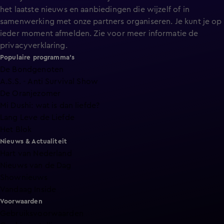
het laatste nieuws en aanbiedingen die wijzelf of in
samenwerking met onze partners organiseren. Je kunt je op
ieder moment afmelden. Zie voor meer informatie de
privacyverklaring
.
Populaire programma's
De Bondgenoten
A.S.S. - Anti Survival Show
De Oranjezomer
Mi Dushi: wat is dan liefde?
Lang Leve de Liefde
Het Blok
Nieuws & Actualiteit
Hart van Nederland
Nieuws van de Dag
Shownieuws
Vandaag Inside
Voorwaarden
Gebruiksvoorwaarden