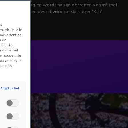
Oranjezondag en wordt na zijn optreden verrast met
een diamanten award voor de klassieker ‘Kali’.
te
 Als je „Alle
advertenties
m de
ert of je
n dan enkel
te houden. Je
oestemming in
electies
Altijd actief