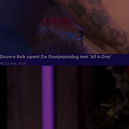
Douwe Bob opent De Oranjezondag met 'All 4 One'
Ma 25 mei, 14:06
3:24