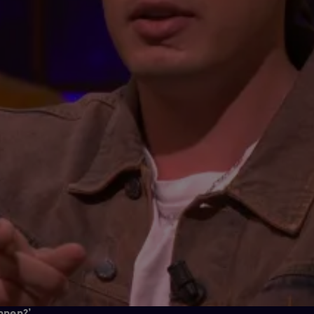
nnen?’