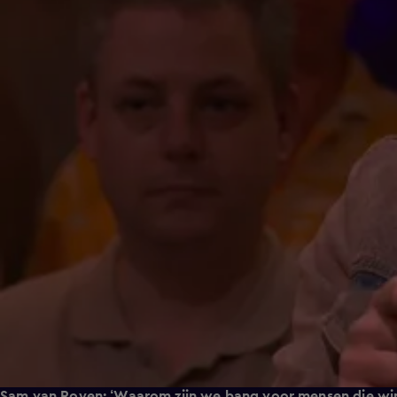
Sam van Royen: ‘Waarom zijn we bang voor mensen die wi