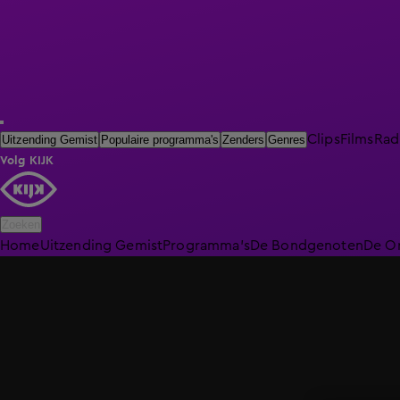
Clips
Films
Rad
Uitzending Gemist
Populaire programma's
Zenders
Genres
Volg KIJK
Zoeken
Home
Uitzending Gemist
Programma's
De Bondgenoten
De O