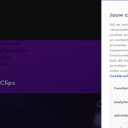
Jouw c
Wij en on
verzamelen
cookies ac
en content
Overzicht
prestaties
Afleveringen
toestemmin
functionel
Clips
kunt dit m
Info
te trekken
zullen ove
Cookieverk
Clips
Function
1:44
Analytis
Adverti