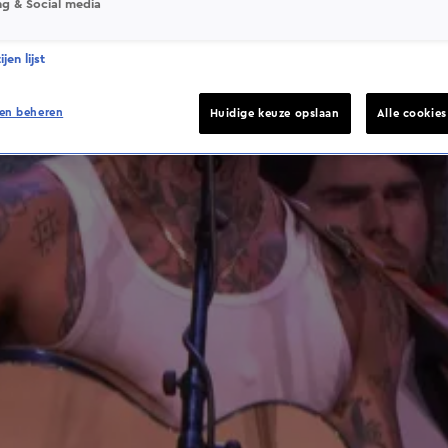
ng & Social media
jen lijst
en beheren
Huidige keuze opslaan
Alle cookie