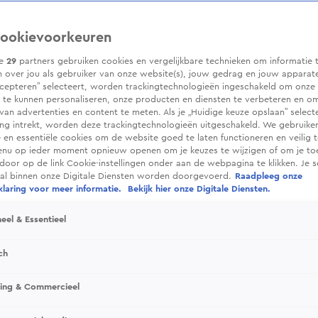
ookievoorkeuren
ze
29
partners gebruiken cookies en vergelijkbare technieken om informatie 
 over jou als gebruiker van onze website(s), jouw gedrag en jouw apparaten.
cepteren” selecteert, worden trackingtechnologieën ingeschakeld om onze 
 te kunnen personaliseren, onze producten en diensten te verbeteren en o
 van advertenties en content te meten. Als je „Huidige keuze opslaan” selecte
g intrekt, worden deze trackingtechnologieën uitgeschakeld. We gebruike
e en essentiële cookies om de website goed te laten functioneren en veilig 
enu op ieder moment opnieuw openen om je keuzes te wijzigen of om je t
 door op de link Cookie-instellingen onder aan de webpagina te klikken. Je s
ral binnen onze Digitale Diensten worden doorgevoerd.
Raadpleeg onze
laring voor meer informatie.
Bekijk hier onze Digitale Diensten.
eel & Essentieel
ch
sing & Commercieel