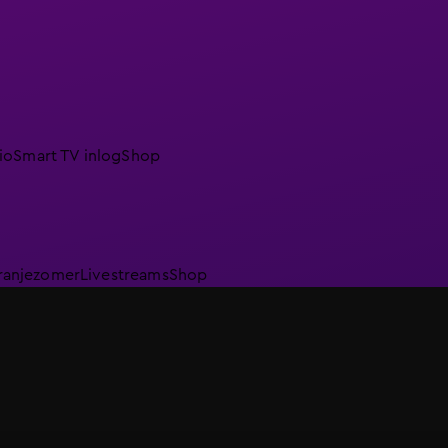
io
Smart TV inlog
Shop
ranjezomer
Livestreams
Shop