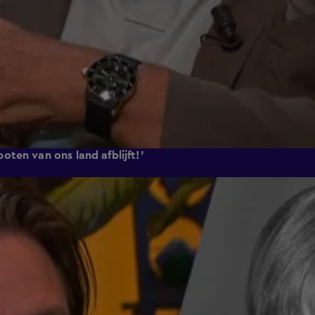
ten van ons land afblijft!'