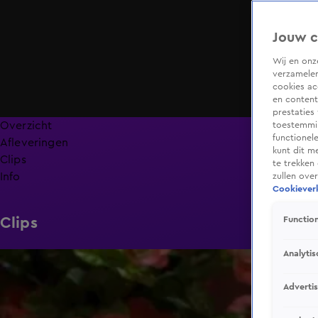
Jouw c
Wij en on
verzamelen
cookies ac
en content
prestaties
Overzicht
toestemmin
functionel
Afleveringen
kunt dit m
Clips
te trekken
Info
zullen ove
Cookieverk
Clips
Function
Analytis
1:16
Adverti