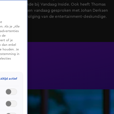
Albert Verlinde bij Vandaag Inside. Ook heeft Thomas
van Groningen vandaag gesproken met Johan Derksen
over de opvolging van de entertainment-deskundige.
te
 Als je „Alle
advertenties
m de
ert of je
n dan enkel
te houden. Je
oestemming in
electies
Altijd actief