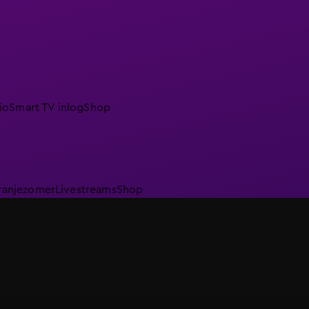
io
Smart TV inlog
Shop
ranjezomer
Livestreams
Shop