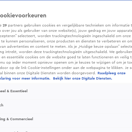
ookievoorkeuren
ze
29
partners gebruiken cookies en vergelijkbare technieken om informatie 
 over jou als gebruiker van onze website(s), jouw gedrag en jouw apparaten.
cepteren” selecteert, worden trackingtechnologieën ingeschakeld om onze 
 te kunnen personaliseren, onze producten en diensten te verbeteren en o
 van advertenties en content te meten. Als je „Huidige keuze opslaan” selecte
g intrekt, worden deze trackingtechnologieën uitgeschakeld. We gebruike
e en essentiële cookies om de website goed te laten functioneren en veilig 
enu op ieder moment opnieuw openen om je keuzes te wijzigen of om je t
 door op de link Cookie-instellingen onder aan de webpagina te klikken. Je s
ral binnen onze Digitale Diensten worden doorgevoerd.
Raadpleeg onze
laring voor meer informatie.
Bekijk hier onze Digitale Diensten.
eel & Essentieel
ch
sing & Commercieel