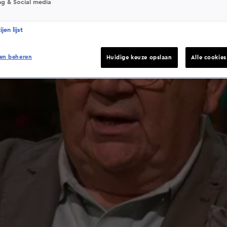
ng & Social media
jen lijst
en beheren
Huidige keuze opslaan
Alle cookie