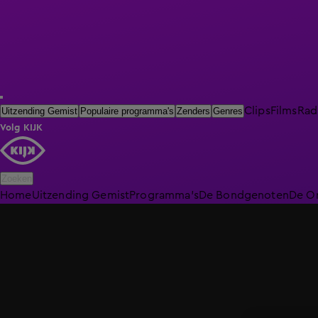
Clips
Films
Rad
Uitzending Gemist
Populaire programma's
Zenders
Genres
Volg KIJK
Zoeken
Home
Uitzending Gemist
Programma's
De Bondgenoten
De O