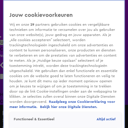
Jouw cookievoorkeuren
Wij en onze
29
partners gebruiken cookies en vergelijkbare
technieken om informatie te verzamelen over jou als gebruiker
van onze website(s), jouw gedrag en jouw apparaten. Als je
„Alle cookies accepteren” selecteert, worden
Uitzending Gemist
Populaire programma's
Zenders
Genres
trackingtechnologieën ingeschakeld om onze advertenties en
Clips
Films
Radio
Smart TV inlog
Shop
content te kunnen personaliseren, onze producten en diensten
te verbeteren en om de prestaties van advertenties en content
Volg KIJK
te meten. Als je „Huidige keuze opslaan” selecteert of je
toestemming intrekt, worden deze trackingtechnologieën
uitgeschakeld. We gebruiken dan enkel functionele en essentiële
Zoeken
cookies om de website goed te laten functioneren en veilig te
houden. Je kunt dit menu op ieder moment opnieuw openen
om je keuzes te wijzigen of om je toestemming in te trekken
door op de link Cookie-instellingen onder aan de webpagina te
Home
Uitzending Gemist
Programma's
De Bondgenoten
De
klikken. Je selecties zullen overal binnen onze Digitale Diensten
Oranjezomer
Livestreams
Shop
worden doorgevoerd.
Raadpleeg onze Cookieverklaring voor
meer informatie.
Bekijk hier onze Digitale Diensten.
De Oranjezomer
Altijd actief
Functioneel & Essentieel
Sluit Ingrid Coenradie (JA21) een samenwerking met PVV
uit?