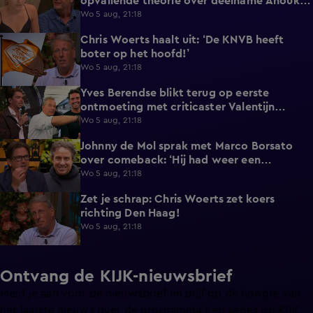
opvallende theorie over deelname Anouk
aan De Bondgenoten
Wo 5 aug, 21:18
Chris Woerts haalt uit: ‘De KNVB heeft
3:19
boter op het hoofd!’
Wo 5 aug, 21:18
Yves Berendse blikt terug op eerste
0:46
ontmoeting met criticaster Valentijn
Driessen
Wo 5 aug, 21:18
Johnny de Mol sprak met Marco Borsato
5:28
over comeback: ‘Hij had weer een
twinkeling in zijn ogen’
Wo 5 aug, 21:18
Zet je schrap: Chris Woerts zet koers
0:38
richting Den Haag!
Wo 5 aug, 21:18
Ontvang de KIJK-nieuwsbrief
Meld je aan voor de nieuwsbrief en blijf op de hoogte van
het laatste nieuws over de programma’s en series op KIJK.