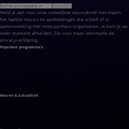
Aanmelden
Meld je aan voor onze wekelijkse nieuwsbrief met daarin
het laatste nieuws en aanbiedingen die wijzelf of in
samenwerking met onze partners organiseren. Je kunt je op
ieder moment afmelden. Zie voor meer informatie de
privacyverklaring
.
Populaire programma's
De Bondgenoten
A.S.S. - Anti Survival Show
De Oranjezomer
Mi Dushi: wat is dan liefde?
Lang Leve de Liefde
Het Blok
Nieuws & Actualiteit
Hart van Nederland
Nieuws van de Dag
Shownieuws
Vandaag Inside