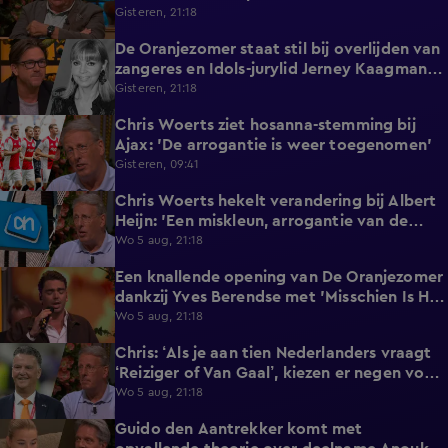
afblijft!'
Gisteren, 21:18
De Oranjezomer staat stil bij overlijden van
0:36
zangeres en Idols-jurylid Jerney Kaagman
(79)
Gisteren, 21:18
Chris Woerts ziet hosanna-stemming bij
1:11
Ajax: 'De arrogantie is weer toegenomen'
Gisteren, 09:41
Chris Woerts hekelt verandering bij Albert
2:19
Heijn: 'Een miskleun, arrogantie van de
marktleider!'
Wo 5 aug, 21:18
Een knallende opening van De Oranjezomer
2:10
dankzij Yves Berendse met 'Misschien Is Het
Tijd'!
Wo 5 aug, 21:18
Chris: ‘Als je aan tien Nederlanders vraagt
0:39
‘Reiziger of Van Gaal’, kiezen er negen voor
Louis'
Wo 5 aug, 21:18
Guido den Aantrekker komt met
2:45