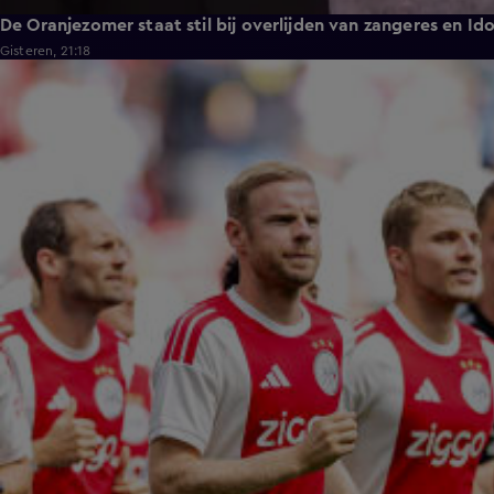
De Oranjezomer staat stil bij overlijden van zangeres en Id
Gisteren, 21:18
1:11