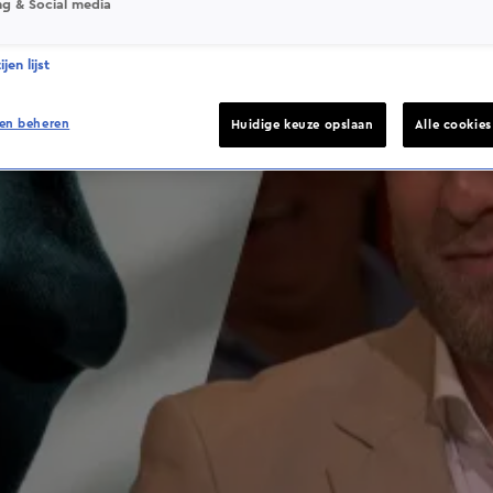
ng & Social media
jen lijst
en beheren
Huidige keuze opslaan
Alle cookie