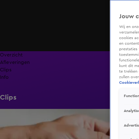
Jouw c
Wij en on
verzamelen
cookies ac
en content
prestaties
Overzicht
toestemmin
functionel
Afleveringen
kunt dit m
Clips
te trekken
Info
zullen ove
Cookieverk
Clips
Function
Analytis
1:49
Adverti