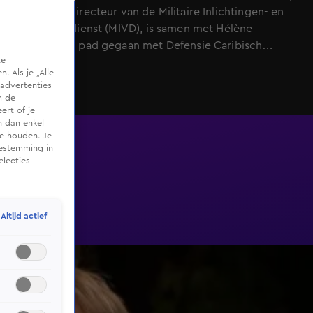
voormalig directeur van de Militaire Inlichtingen- en
Veiligheidsdienst (MIVD), is samen met Hélène
Hendriks op pad gegaan met Defensie Caribisch
te
Gebied op Curaçao.
 Als je „Alle
advertenties
m de
ert of je
n dan enkel
te houden. Je
oestemming in
electies
Altijd actief