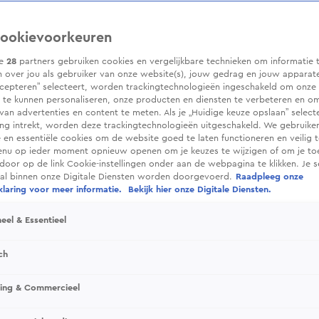
ookievoorkeuren
ze
28
partners gebruiken cookies en vergelijkbare technieken om informatie 
 over jou als gebruiker van onze website(s), jouw gedrag en jouw apparaten.
cepteren” selecteert, worden trackingtechnologieën ingeschakeld om onze 
 te kunnen personaliseren, onze producten en diensten te verbeteren en o
 van advertenties en content te meten. Als je „Huidige keuze opslaan” selecte
g intrekt, worden deze trackingtechnologieën uitgeschakeld. We gebruike
e en essentiële cookies om de website goed te laten functioneren en veilig 
enu op ieder moment opnieuw openen om je keuzes te wijzigen of om je t
 door op de link Cookie-instellingen onder aan de webpagina te klikken. Je s
ral binnen onze Digitale Diensten worden doorgevoerd.
Raadpleeg onze
laring voor meer informatie.
Bekijk hier onze Digitale Diensten.
eel & Essentieel
ch
sing & Commercieel