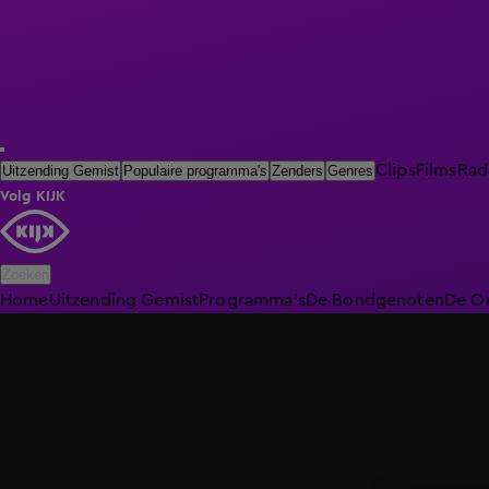
Clips
Films
Rad
Uitzending Gemist
Populaire programma's
Zenders
Genres
Volg KIJK
Zoeken
Home
Uitzending Gemist
Programma's
De Bondgenoten
De O