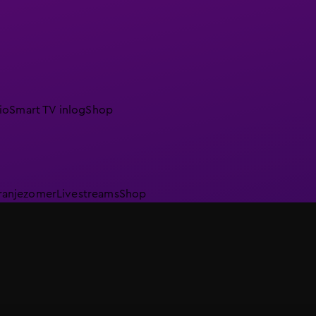
io
Smart TV inlog
Shop
ranjezomer
Livestreams
Shop