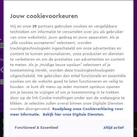
Jouw cookievoorkeuren
Wij en onze
29
partners gebruiken cookies en vergelijkbare
technieken om informatie te verzamelen over jou als gebruiker
van onze website(s), jouw gedrag en jouw apparaten. Als je
„Alle cookies accepteren” selecteert, worden
Uitzending Gemist
Populaire programma's
Zenders
Genres
trackingtechnologieën ingeschakeld om onze advertenties en
Clips
Films
Radio
Smart TV inlog
Shop
content te kunnen personaliseren, onze producten en diensten
te verbeteren en om de prestaties van advertenties en content
Volg KIJK
te meten. Als je „Huidige keuze opslaan” selecteert of je
toestemming intrekt, worden deze trackingtechnologieën
uitgeschakeld. We gebruiken dan enkel functionele en essentiële
Zoeken
cookies om de website goed te laten functioneren en veilig te
houden. Je kunt dit menu op ieder moment opnieuw openen
om je keuzes te wijzigen of om je toestemming in te trekken
door op de link Cookie-instellingen onder aan de webpagina te
Home
Uitzending Gemist
Programma's
De Bondgenoten
De
klikken. Je selecties zullen overal binnen onze Digitale Diensten
Oranjezomer
Livestreams
Shop
worden doorgevoerd.
Raadpleeg onze Cookieverklaring voor
meer informatie.
Bekijk hier onze Digitale Diensten.
De Oranjezomer
Altijd actief
Functioneel & Essentieel
Chris Woerts loopt leeg over kritiek op versierde bomen in
Oranjestraat: 'Land van de betutteling!'