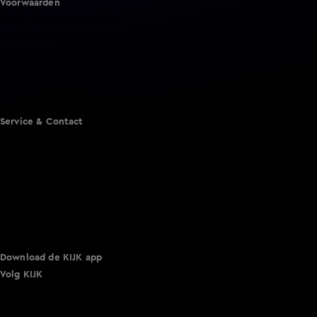
Voorwaarden
Gebruiksvoorwaarden
Cookie instellingen
Cookieverklaring
Privacyverklaring
Toegankelijkheid
Algemene voorwaarden KIJK
Service & Contact
Aanmelden voor een programma
Acties
Adverteren
Smart TV inlog
Over KIJK
Vacatures
Klantenservice
Download de KIJK app
Volg KIJK
©
2026 Talpa Network. Alle rechten voorbehouden. Geen
tekst- en datamining.