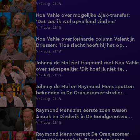
Eredivisie!'
Vr 7 aug, 21:18
Noa Vahle over mogelijke Ajax-transfer:
0:49
'Dat zou ik wel opvallend vinden!'
Vr 7 aug, 21:18
Noa Vahle over keiharde column Valentijn
2:25
Driessen: 'Hoe slecht heeft hij het op
vakantie?!'
Vr 7 aug, 21:18
Johnny de Mol ziet fragment met Noa Vahle
2:12
over seksspeeltje: 'Dit hoef ik niet te
horen!'
Vr 7 aug, 21:18
Johnny de Mol en Raymond Mens spotten
0:27
bekenden in De Oranjezomer-studio:
'Hooggeëerd publiek!'
Vr 7 aug, 21:18
Raymond Mens ziet eerste zoen tussen
1:15
Anouk en Diederik in De Bondgenoten:
'Echt een soap!'
Vr 7 aug, 21:18
Raymond Mens verrast De Oranjezomer-
1:17