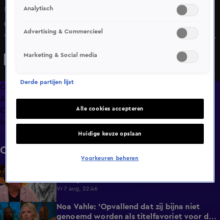
Analytisch
Di 9 juni, 21:35
Chris Woerts loopt bij De Oranjezomer leeg over de Partij
Advertising & Commercieel
van de Dieren in Den Haag, die zich zorgen maakt om de
gezondheid van de versierde bomen in dé Oranjestraat
Marketing & Social media
van Nederland.
Derde partijen lijst
Overzicht
Afleveringen
Alle cookies accepteren
Clips
Info
Huidige keuze opslaan
Clips
Voorkeuren beheren
De Oranjezomer-tafel staat stil bij het
0:13
overlijden van acteur Peter Faber (82)
Vr 7 aug, 22:46
Noa Vahle: 'Opvallend dat zij bijna niet
3:24
genoemd worden als titelfavoriet voor de