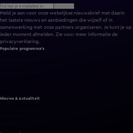
Aanmelden
Meld je aan voor onze wekelijkse nieuwsbrief met daarin
het laatste nieuws en aanbiedingen die wijzelf of in
samenwerking met onze partners organiseren. Je kunt je op
ieder moment afmelden. Zie voor meer informatie de
privacyverklaring
.
Populaire programma's
De Bondgenoten
A.S.S. - Anti Survival Show
De Oranjezomer
Mi Dushi: wat is dan liefde?
Lang Leve de Liefde
Het Blok
Nieuws & Actualiteit
Hart van Nederland
Nieuws van de Dag
Shownieuws
Vandaag Inside