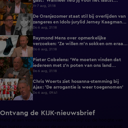
gast: 'Wanneer heb jij voor het laatst
afgetrokken?'
Vr 7 aug, 21:18
De Oranjezomer staat stil bij overlijden van
0:36
zangeres en Idols-jurylid Jerney Kaagman
(79)
Do 6 aug, 21:18
Raymond Mens over opmerkelijke
1:49
verzoeken: 'Ze willen m'n sokken om eraan
te ruiken'
Do 6 aug, 21:18
Pieter Cobelens: 'We moeten vinden dat
1:16
iedereen met z'n poten van ons land
afblijft!'
Do 6 aug, 21:18
Chris Woerts ziet hosanna-stemming bij
1:11
Ajax: 'De arrogantie is weer toegenomen'
Do 6 aug, 09:41
Ontvang de KIJK-nieuwsbrief
Meld je aan voor de nieuwsbrief en blijf op de hoogte van
het laatste nieuws over de programma’s en series op KIJK.