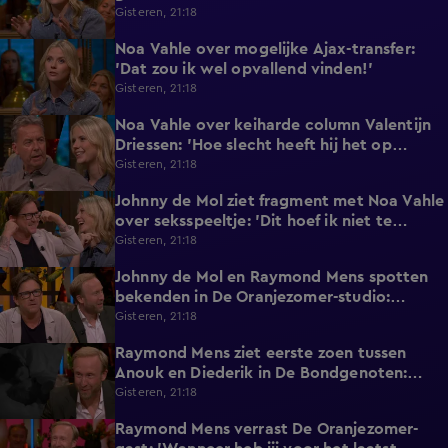
Eredivisie!'
Gisteren, 21:18
Noa Vahle over mogelijke Ajax-transfer:
0:49
'Dat zou ik wel opvallend vinden!'
Gisteren, 21:18
Noa Vahle over keiharde column Valentijn
2:25
Driessen: 'Hoe slecht heeft hij het op
vakantie?!'
Gisteren, 21:18
Johnny de Mol ziet fragment met Noa Vahle
2:12
over seksspeeltje: 'Dit hoef ik niet te
horen!'
Gisteren, 21:18
Johnny de Mol en Raymond Mens spotten
0:27
bekenden in De Oranjezomer-studio:
'Hooggeëerd publiek!'
Gisteren, 21:18
Raymond Mens ziet eerste zoen tussen
1:15
Anouk en Diederik in De Bondgenoten:
'Echt een soap!'
Gisteren, 21:18
Raymond Mens verrast De Oranjezomer-
1:17