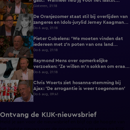
gast: 'Wanneer heb jij voor het laatst
afgetrokken?'
Gisteren, 21:18
De Oranjezomer staat stil bij overlijden van
0:36
zangeres en Idols-jurylid Jerney Kaagman
(79)
Do 6 aug, 21:18
Pieter Cobelens: 'We moeten vinden dat
1:16
iedereen met z'n poten van ons land
afblijft!'
Do 6 aug, 21:18
Raymond Mens over opmerkelijke
1:49
verzoeken: 'Ze willen m'n sokken om eraan
te ruiken'
Do 6 aug, 21:18
Chris Woerts ziet hosanna-stemming bij
1:11
Ajax: 'De arrogantie is weer toegenomen'
Do 6 aug, 09:41
Ontvang de KIJK-nieuwsbrief
Meld je aan voor de nieuwsbrief en blijf op de hoogte van
het laatste nieuws over de programma’s en series op KIJK.