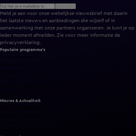
Aanmelden
Meld je aan voor onze wekelijkse nieuwsbrief met daarin
het laatste nieuws en aanbiedingen die wijzelf of in
samenwerking met onze partners organiseren. Je kunt je op
ieder moment afmelden. Zie voor meer informatie de
privacyverklaring
.
Populaire programma's
De Bondgenoten
A.S.S. - Anti Survival Show
De Oranjezomer
Mi Dushi: wat is dan liefde?
Lang Leve de Liefde
Het Blok
Nieuws & Actualiteit
Hart van Nederland
Nieuws van de Dag
Shownieuws
Vandaag Inside