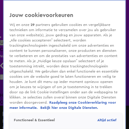
Jouw cookievoorkeuren
Wij en onze
29
partners gebruiken cookies en vergelijkbare
technieken om informatie te verzamelen over jou als gebruiker
van onze website(s), jouw gedrag en jouw apparaten. Als je
„Alle cookies accepteren” selecteert, worden
Uitzending Gemist
Populaire programma's
Zenders
Genres
trackingtechnologieën ingeschakeld om onze advertenties en
Clips
Films
Radio
Smart TV inlog
Shop
content te kunnen personaliseren, onze producten en diensten
te verbeteren en om de prestaties van advertenties en content
Volg KIJK
te meten. Als je „Huidige keuze opslaan” selecteert of je
toestemming intrekt, worden deze trackingtechnologieën
uitgeschakeld. We gebruiken dan enkel functionele en essentiële
Zoeken
cookies om de website goed te laten functioneren en veilig te
houden. Je kunt dit menu op ieder moment opnieuw openen
om je keuzes te wijzigen of om je toestemming in te trekken
door op de link Cookie-instellingen onder aan de webpagina te
Home
Uitzending Gemist
Programma's
De Bondgenoten
De
klikken. Je selecties zullen overal binnen onze Digitale Diensten
Oranjezomer
Livestreams
Shop
worden doorgevoerd.
Raadpleeg onze Cookieverklaring voor
meer informatie.
Bekijk hier onze Digitale Diensten.
De Oranjezomer
Altijd actief
Functioneel & Essentieel
De Oranje-opstelling van Nicky van der Gijp: 'Ik vind het
Nederlands elftal beter zonder Dumfries!'