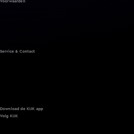
Voorwaarden
Gebruiksvoorwaarden
Cookie instellingen
Cookieverklaring
Privacyverklaring
Toegankelijkheid
Algemene voorwaarden KIJK
Service & Contact
Aanmelden voor een programma
Acties
Adverteren
Smart TV inlog
Over KIJK
Vacatures
Klantenservice
Download de KIJK app
Volg KIJK
©
2026 Talpa Network. Alle rechten voorbehouden. Geen
tekst- en datamining.