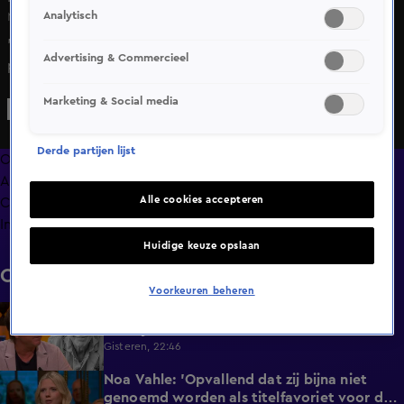
Analytisch
Ma 8 juni, 21:37
'In 'De Oranje-opstelling van…' blikt Hélène Hendriks met
Advertising & Commercieel
prominente gasten vooruit op het WK. Welke spelers
verdienen volgens hen een plek in de ideale basiself van
Marketing & Social media
Oranje? In de derde aflevering: Nicky van der Gijp.
Derde partijen lijst
Overzicht
Afleveringen
Alle cookies accepteren
Clips
Info
Huidige keuze opslaan
Clips
Voorkeuren beheren
De Oranjezomer-tafel staat stil bij het
0:13
overlijden van acteur Peter Faber (82)
Gisteren, 22:46
Noa Vahle: 'Opvallend dat zij bijna niet
3:24
genoemd worden als titelfavoriet voor de