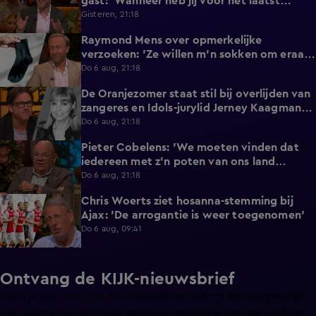
gast: 'Wanneer heb jij voor het laatst
afgetrokken?'
Gisteren, 21:18
Raymond Mens over opmerkelijke
1:49
verzoeken: 'Ze willen m'n sokken om eraan
te ruiken'
Do 6 aug, 21:18
De Oranjezomer staat stil bij overlijden van
0:36
zangeres en Idols-jurylid Jerney Kaagman
(79)
Do 6 aug, 21:18
Pieter Cobelens: 'We moeten vinden dat
1:16
iedereen met z'n poten van ons land
afblijft!'
Do 6 aug, 21:18
Chris Woerts ziet hosanna-stemming bij
1:11
Ajax: 'De arrogantie is weer toegenomen'
Do 6 aug, 09:41
Ontvang de KIJK-nieuwsbrief
Meld je aan voor de nieuwsbrief en blijf op de hoogte van
het laatste nieuws over de programma’s en series op KIJK.