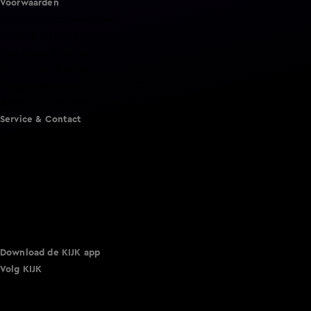
Voorwaarden
Gebruiksvoorwaarden
Cookie instellingen
Cookieverklaring
Privacyverklaring
Toegankelijkheid
Algemene voorwaarden KIJK
Service & Contact
Aanmelden voor een programma
Acties
Adverteren
Smart TV inlog
Over KIJK
Vacatures
Klantenservice
Download de KIJK app
Volg KIJK
©
2026 Talpa Network. Alle rechten voorbehouden. Geen
tekst- en datamining.