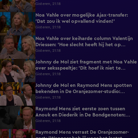
Eredivisie!'
Gisteren, 21:18
Noa Vahle over mogelijke Ajax-transfer:
0:49
'Dat zou ik wel opvallend vinden!'
Gisteren, 21:18
Noa Vahle over keiharde column Valentijn
2:25
Driessen: 'Hoe slecht heeft hij het op
vakantie?!'
Gisteren, 21:18
Johnny de Mol ziet fragment met Noa Vahle
2:12
over seksspeeltje: 'Dit hoef ik niet te
horen!'
Gisteren, 21:18
Johnny de Mol en Raymond Mens spotten
0:27
bekenden in De Oranjezomer-studio:
'Hooggeëerd publiek!'
Gisteren, 21:18
Raymond Mens ziet eerste zoen tussen
1:15
Anouk en Diederik in De Bondgenoten:
'Echt een soap!'
Gisteren, 21:18
Raymond Mens verrast De Oranjezomer-
1:17