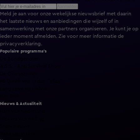
Aanmelden
Meld je aan voor onze wekelijkse nieuwsbrief met daarin
het laatste nieuws en aanbiedingen die wijzelf of in
samenwerking met onze partners organiseren. Je kunt je op
ieder moment afmelden. Zie voor meer informatie de
privacyverklaring
.
Populaire programma's
De Bondgenoten
A.S.S. - Anti Survival Show
De Oranjezomer
Mi Dushi: wat is dan liefde?
Lang Leve de Liefde
Het Blok
Nieuws & Actualiteit
Hart van Nederland
Nieuws van de Dag
Shownieuws
Vandaag Inside