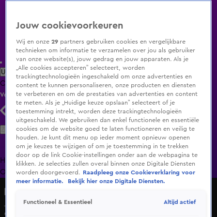
Jouw cookievoorkeuren
Wij en onze
29
partners gebruiken cookies en vergelijkbare
technieken om informatie te verzamelen over jou als gebruiker
van onze website(s), jouw gedrag en jouw apparaten. Als je
„Alle cookies accepteren” selecteert, worden
Uitzending Gemist
Populaire programma's
Zenders
Genres
trackingtechnologieën ingeschakeld om onze advertenties en
Clips
Films
Radio
Smart TV inlog
Shop
content te kunnen personaliseren, onze producten en diensten
te verbeteren en om de prestaties van advertenties en content
Volg KIJK
te meten. Als je „Huidige keuze opslaan” selecteert of je
toestemming intrekt, worden deze trackingtechnologieën
uitgeschakeld. We gebruiken dan enkel functionele en essentiële
Zoeken
cookies om de website goed te laten functioneren en veilig te
houden. Je kunt dit menu op ieder moment opnieuw openen
om je keuzes te wijzigen of om je toestemming in te trekken
door op de link Cookie-instellingen onder aan de webpagina te
Home
Uitzending Gemist
Programma's
De Bondgenoten
De
klikken. Je selecties zullen overal binnen onze Digitale Diensten
Oranjezomer
Livestreams
Shop
worden doorgevoerd.
Raadpleeg onze Cookieverklaring voor
meer informatie.
Bekijk hier onze Digitale Diensten.
De Oranjezomer
Altijd actief
Functioneel & Essentieel
Job Knoester wekt verbazing met opvallende uitspraak:
'Formule 1 is geen sport!'