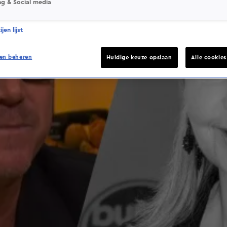
ng & Social media
jen lijst
en beheren
Huidige keuze opslaan
Alle cookie