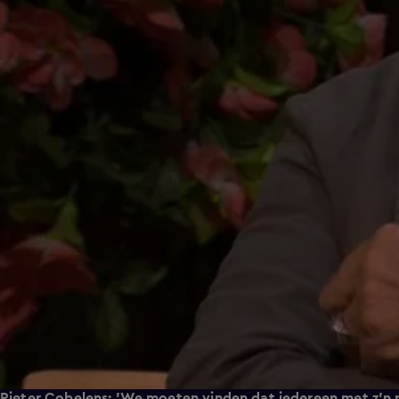
Pieter Cobelens: 'We moeten vinden dat iedereen met z'n po