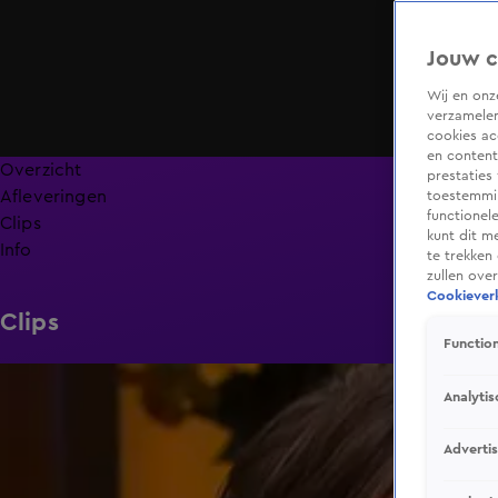
Jouw c
Wij en on
verzamelen
cookies ac
en content
Overzicht
prestaties
Afleveringen
toestemmin
functionel
Clips
kunt dit m
Info
te trekken
zullen ove
Cookieverk
Clips
Function
0:36
Analytis
Adverti