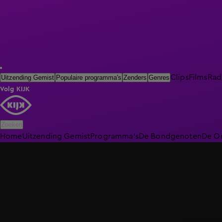
Clips
Films
Rad
Uitzending Gemist
Populaire programma's
Zenders
Genres
Volg KIJK
Zoeken
Home
Uitzending Gemist
Programma's
De Bondgenoten
De O