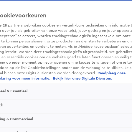
ookievoorkeuren
ze
28
partners gebruiken cookies en vergelijkbare technieken om informatie 
 over jou als gebruiker van onze website(s), jouw gedrag en jouw apparaten.
cepteren” selecteert, worden trackingtechnologieën ingeschakeld om onze 
 te kunnen personaliseren, onze producten en diensten te verbeteren en o
 van advertenties en content te meten. Als je „Huidige keuze opslaan” selecte
g intrekt, worden deze trackingtechnologieën uitgeschakeld. We gebruike
e en essentiële cookies om de website goed te laten functioneren en veilig 
enu op ieder moment opnieuw openen om je keuzes te wijzigen of om je t
 door op de link Cookie-instellingen onder aan de webpagina te klikken. Je s
ral binnen onze Digitale Diensten worden doorgevoerd.
Raadpleeg onze
laring voor meer informatie.
Bekijk hier onze Digitale Diensten.
eel & Essentieel
ch
sing & Commercieel