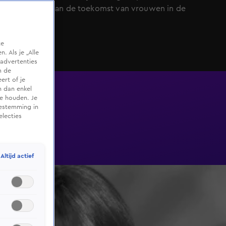
Nina Gademan de toekomst van vrouwen in de
Formule 1.
te
 Als je „Alle
advertenties
m de
ert of je
n dan enkel
te houden. Je
oestemming in
electies
Altijd actief