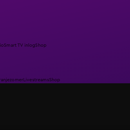
io
Smart TV inlog
Shop
ranjezomer
Livestreams
Shop