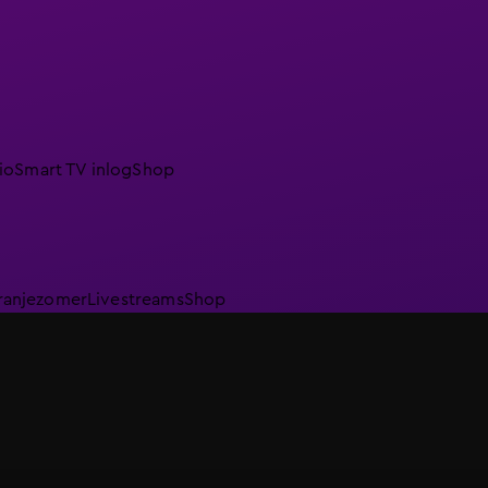
io
Smart TV inlog
Shop
ranjezomer
Livestreams
Shop