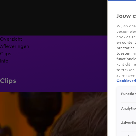
Jouw c
Wij en on
verzamelen
cookies ac
Overzicht
en content
Afleveringen
prestaties
Clips
toestemmin
functionel
Info
kunt dit m
te trekken
zullen ove
Clips
Cookieverk
Function
0:13
Analytis
Adverti