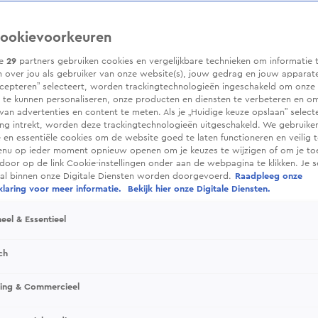
ookievoorkeuren
ze
29
partners gebruiken cookies en vergelijkbare technieken om informatie 
 over jou als gebruiker van onze website(s), jouw gedrag en jouw apparaten.
cepteren” selecteert, worden trackingtechnologieën ingeschakeld om onze 
 te kunnen personaliseren, onze producten en diensten te verbeteren en o
 van advertenties en content te meten. Als je „Huidige keuze opslaan” selecte
g intrekt, worden deze trackingtechnologieën uitgeschakeld. We gebruike
e en essentiële cookies om de website goed te laten functioneren en veilig 
enu op ieder moment opnieuw openen om je keuzes te wijzigen of om je t
 door op de link Cookie-instellingen onder aan de webpagina te klikken. Je s
ral binnen onze Digitale Diensten worden doorgevoerd.
Raadpleeg onze
laring voor meer informatie.
Bekijk hier onze Digitale Diensten.
eel & Essentieel
ch
sing & Commercieel