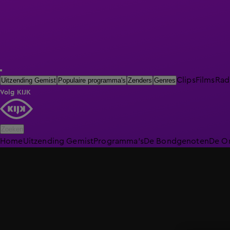
Clips
Films
Rad
Uitzending Gemist
Populaire programma's
Zenders
Genres
Volg KIJK
Zoeken
Home
Uitzending Gemist
Programma's
De Bondgenoten
De O