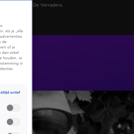
programma De Verraders.
te
 Als je „Alle
advertenties
m de
ert of je
n dan enkel
te houden. Je
oestemming in
electies
Altijd actief