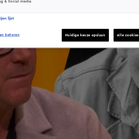
ng & Social media
jen lijst
en beheren
Huidige keuze opslaan
Alle cookie