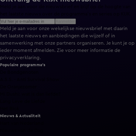
Meld je aan voor de nieuwsbrief en blijf op de hoogte van
het laatste nieuws over de programma’s en series op KIJK.
Aanmelden
Meld je aan voor onze wekelijkse nieuwsbrief met daarin
het laatste nieuws en aanbiedingen die wijzelf of in
samenwerking met onze partners organiseren. Je kunt je op
ieder moment afmelden. Zie voor meer informatie de
privacyverklaring
.
Populaire programma's
De Bondgenoten
A.S.S. - Anti Survival Show
De Oranjezomer
Mi Dushi: wat is dan liefde?
Lang Leve de Liefde
Het Blok
Nieuws & Actualiteit
Hart van Nederland
Nieuws van de Dag