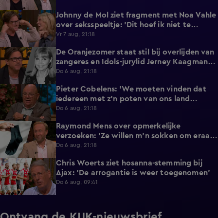
Johnny de Mol ziet fragment met Noa Vahle
2:12
over seksspeeltje: 'Dit hoef ik niet te
horen!'
Vr 7 aug, 21:18
De Oranjezomer staat stil bij overlijden van
0:36
zangeres en Idols-jurylid Jerney Kaagman
(79)
Do 6 aug, 21:18
Pieter Cobelens: 'We moeten vinden dat
1:16
iedereen met z'n poten van ons land
afblijft!'
Do 6 aug, 21:18
Raymond Mens over opmerkelijke
1:49
verzoeken: 'Ze willen m'n sokken om eraan
te ruiken'
Do 6 aug, 21:18
Chris Woerts ziet hosanna-stemming bij
1:11
Ajax: 'De arrogantie is weer toegenomen'
Do 6 aug, 09:41
Ontvang de KIJK-nieuwsbrief