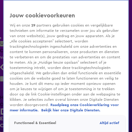
Jouw cookievoorkeuren
Wij en onze
29
partners gebruiken cookies en vergelijkbare
technieken om informatie te verzamelen over jou als gebruiker
van onze website(s), jouw gedrag en jouw apparaten. Als je
„Alle cookies accepteren” selecteert, worden
Uitzending Gemist
Populaire programma's
Zenders
Genres
trackingtechnologieën ingeschakeld om onze advertenties en
Clips
Films
Radio
Smart TV inlog
Shop
content te kunnen personaliseren, onze producten en diensten
te verbeteren en om de prestaties van advertenties en content
Volg KIJK
te meten. Als je „Huidige keuze opslaan” selecteert of je
toestemming intrekt, worden deze trackingtechnologieën
uitgeschakeld. We gebruiken dan enkel functionele en essentiële
Zoeken
cookies om de website goed te laten functioneren en veilig te
houden. Je kunt dit menu op ieder moment opnieuw openen
om je keuzes te wijzigen of om je toestemming in te trekken
door op de link Cookie-instellingen onder aan de webpagina te
Home
Uitzending Gemist
Programma's
De Bondgenoten
De
klikken. Je selecties zullen overal binnen onze Digitale Diensten
Oranjezomer
Livestreams
Shop
worden doorgevoerd.
Raadpleeg onze Cookieverklaring voor
De Oranjezomer
meer informatie.
Bekijk hier onze Digitale Diensten.
Eveline Stallaart krijgt vragen van De
Altijd actief
Functioneel & Essentieel
Oranjezomer-publiek: 'Heel vaak is het voor een