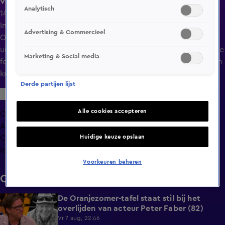
vriend!'
Analytisch
14 aug 2024, 21:32
In Heineken Bar Stories, een online rubriek van De
Advertising & Commercieel
Oranjezomer, praat Hélène Hendriks na afloop van de
uitzending nog even na met Eveline Stallaart, die veel op de
Marketing & Social media
foto moet met het publiek en daarbij ook de nodige vragen
krijgt.
Derde partijen lijst
Alle cookies accepteren
Overzicht
Afleveringen
Huidige keuze opslaan
Clips
Info
Voorkeuren beheren
Clips
De Oranjezomer-tafel staat stil bij het
0:13
overlijden van acteur Peter Faber (82)
Vr 7 aug, 22:46