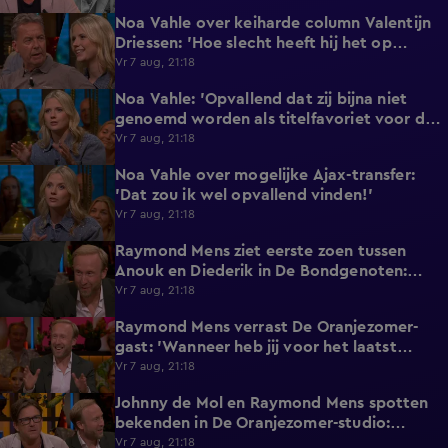
Noa Vahle over keiharde column Valentijn
2:25
Driessen: 'Hoe slecht heeft hij het op
vakantie?!'
Vr 7 aug, 21:18
Noa Vahle: 'Opvallend dat zij bijna niet
3:24
genoemd worden als titelfavoriet voor de
Eredivisie!'
Vr 7 aug, 21:18
Noa Vahle over mogelijke Ajax-transfer:
0:49
'Dat zou ik wel opvallend vinden!'
Vr 7 aug, 21:18
Raymond Mens ziet eerste zoen tussen
1:15
Anouk en Diederik in De Bondgenoten:
'Echt een soap!'
Vr 7 aug, 21:18
Raymond Mens verrast De Oranjezomer-
1:17
gast: 'Wanneer heb jij voor het laatst
afgetrokken?'
Vr 7 aug, 21:18
Johnny de Mol en Raymond Mens spotten
0:27
bekenden in De Oranjezomer-studio:
'Hooggeëerd publiek!'
Vr 7 aug, 21:18