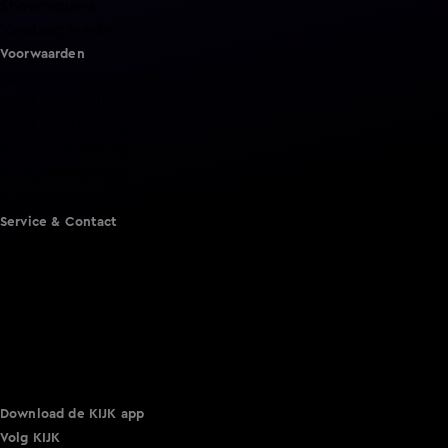
Shownieuws
Vandaag Inside
Voorwaarden
Gebruiksvoorwaarden
Cookie instellingen
Cookieverklaring
Privacyverklaring
Toegankelijkheid
Algemene voorwaarden KIJK
Service & Contact
Aanmelden voor een programma
Acties
Adverteren
Smart TV inlog
Over KIJK
Vacatures
Klantenservice
Download de KIJK app
Volg KIJK