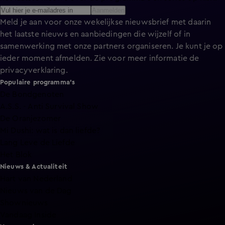
Aanmelden
Meld je aan voor onze wekelijkse nieuwsbrief met daarin
het laatste nieuws en aanbiedingen die wijzelf of in
samenwerking met onze partners organiseren. Je kunt je op
ieder moment afmelden. Zie voor meer informatie de
privacyverklaring
.
Populaire programma's
De Bondgenoten
A.S.S. - Anti Survival Show
De Oranjezomer
Mi Dushi: wat is dan liefde?
Lang Leve de Liefde
Het Blok
Nieuws & Actualiteit
Hart van Nederland
Nieuws van de Dag
Shownieuws
Vandaag Inside