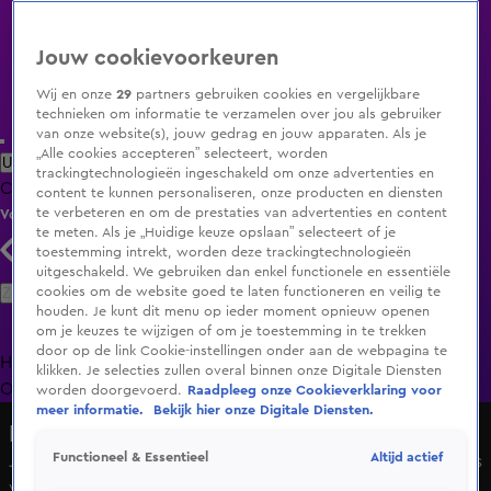
Jouw cookievoorkeuren
Wij en onze
29
partners gebruiken cookies en vergelijkbare
technieken om informatie te verzamelen over jou als gebruiker
van onze website(s), jouw gedrag en jouw apparaten. Als je
„Alle cookies accepteren” selecteert, worden
Uitzending Gemist
Populaire programma's
Zenders
Genres
trackingtechnologieën ingeschakeld om onze advertenties en
Clips
Films
Radio
Smart TV inlog
Shop
content te kunnen personaliseren, onze producten en diensten
te verbeteren en om de prestaties van advertenties en content
Volg KIJK
te meten. Als je „Huidige keuze opslaan” selecteert of je
toestemming intrekt, worden deze trackingtechnologieën
uitgeschakeld. We gebruiken dan enkel functionele en essentiële
Zoeken
cookies om de website goed te laten functioneren en veilig te
houden. Je kunt dit menu op ieder moment opnieuw openen
om je keuzes te wijzigen of om je toestemming in te trekken
door op de link Cookie-instellingen onder aan de webpagina te
Home
Uitzending Gemist
Programma's
De Bondgenoten
De
klikken. Je selecties zullen overal binnen onze Digitale Diensten
Oranjezomer
Livestreams
Shop
worden doorgevoerd.
Raadpleeg onze Cookieverklaring voor
meer informatie.
Bekijk hier onze Digitale Diensten.
De Oranjezomer
Altijd actief
Functioneel & Essentieel
Jack van Gelder over celstraf voor ex-Jumbo-topman Frits
van Eerd: ‘24 maanden vind ik wel heel zwaar'