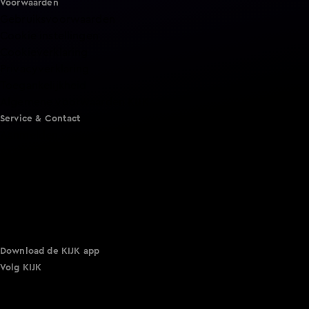
Voorwaarden
Gebruiksvoorwaarden
Cookie instellingen
Cookieverklaring
Privacyverklaring
Toegankelijkheid
Algemene voorwaarden KIJK
Service & Contact
Aanmelden voor een programma
Acties
Adverteren
Smart TV inlog
Over KIJK
Vacatures
Klantenservice
Download de KIJK app
Volg KIJK
©
2026 Talpa Network. Alle rechten voorbehouden. Geen
tekst- en datamining.