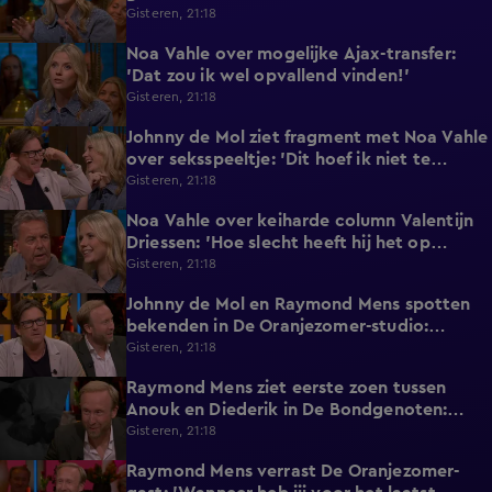
Eredivisie!'
Gisteren, 21:18
Noa Vahle over mogelijke Ajax-transfer:
0:49
'Dat zou ik wel opvallend vinden!'
Gisteren, 21:18
Johnny de Mol ziet fragment met Noa Vahle
2:12
over seksspeeltje: 'Dit hoef ik niet te
horen!'
Gisteren, 21:18
Noa Vahle over keiharde column Valentijn
2:25
Driessen: 'Hoe slecht heeft hij het op
vakantie?!'
Gisteren, 21:18
Johnny de Mol en Raymond Mens spotten
0:27
bekenden in De Oranjezomer-studio:
'Hooggeëerd publiek!'
Gisteren, 21:18
Raymond Mens ziet eerste zoen tussen
1:15
Anouk en Diederik in De Bondgenoten:
'Echt een soap!'
Gisteren, 21:18
Raymond Mens verrast De Oranjezomer-
1:17