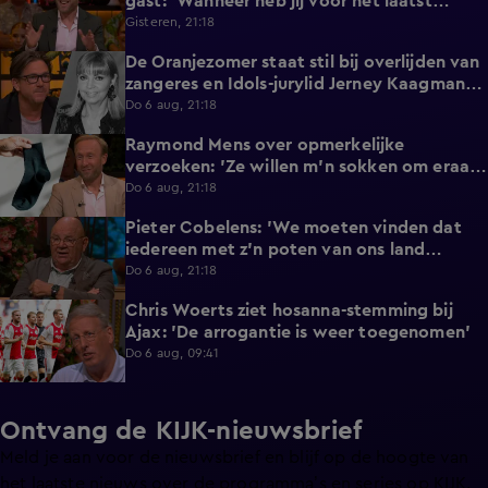
gast: 'Wanneer heb jij voor het laatst
afgetrokken?'
Gisteren, 21:18
De Oranjezomer staat stil bij overlijden van
0:36
zangeres en Idols-jurylid Jerney Kaagman
(79)
Do 6 aug, 21:18
Raymond Mens over opmerkelijke
1:49
verzoeken: 'Ze willen m'n sokken om eraan
te ruiken'
Do 6 aug, 21:18
Pieter Cobelens: 'We moeten vinden dat
1:16
iedereen met z'n poten van ons land
afblijft!'
Do 6 aug, 21:18
Chris Woerts ziet hosanna-stemming bij
1:11
Ajax: 'De arrogantie is weer toegenomen'
Do 6 aug, 09:41
Ontvang de KIJK-nieuwsbrief
Meld je aan voor de nieuwsbrief en blijf op de hoogte van
het laatste nieuws over de programma’s en series op KIJK.