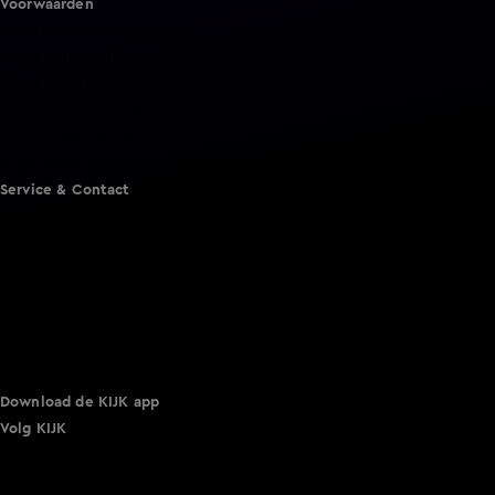
Voorwaarden
Gebruiksvoorwaarden
Cookie instellingen
Cookieverklaring
Privacyverklaring
Toegankelijkheid
Algemene voorwaarden KIJK
Service & Contact
Aanmelden voor een programma
Acties
Adverteren
Smart TV inlog
Over KIJK
Vacatures
Klantenservice
Download de KIJK app
Volg KIJK
©
2026 Talpa Network. Alle rechten voorbehouden. Geen
tekst- en datamining.