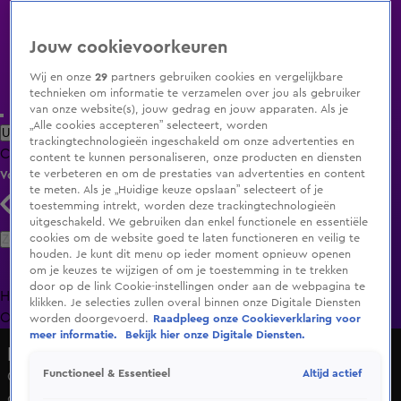
Jouw cookievoorkeuren
Wij en onze
29
partners gebruiken cookies en vergelijkbare
technieken om informatie te verzamelen over jou als gebruiker
van onze website(s), jouw gedrag en jouw apparaten. Als je
„Alle cookies accepteren” selecteert, worden
Uitzending Gemist
Populaire programma's
Zenders
Genres
trackingtechnologieën ingeschakeld om onze advertenties en
Clips
Films
Radio
Smart TV inlog
Shop
content te kunnen personaliseren, onze producten en diensten
te verbeteren en om de prestaties van advertenties en content
Volg KIJK
te meten. Als je „Huidige keuze opslaan” selecteert of je
toestemming intrekt, worden deze trackingtechnologieën
uitgeschakeld. We gebruiken dan enkel functionele en essentiële
Zoeken
cookies om de website goed te laten functioneren en veilig te
houden. Je kunt dit menu op ieder moment opnieuw openen
om je keuzes te wijzigen of om je toestemming in te trekken
door op de link Cookie-instellingen onder aan de webpagina te
Home
Uitzending Gemist
Programma's
De Bondgenoten
De
klikken. Je selecties zullen overal binnen onze Digitale Diensten
Oranjezomer
Livestreams
Shop
worden doorgevoerd.
Raadpleeg onze Cookieverklaring voor
meer informatie.
Bekijk hier onze Digitale Diensten.
De Oranjezomer
Altijd actief
Functioneel & Essentieel
Cybermannetje geeft uitleg over wereldwijde
computerstoring: 'Een digitale hartstilstand'