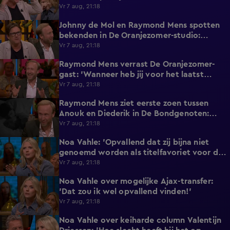
horen!'
Vr 7 aug, 21:18
Johnny de Mol en Raymond Mens spotten
0:27
bekenden in De Oranjezomer-studio:
'Hooggeëerd publiek!'
Vr 7 aug, 21:18
Raymond Mens verrast De Oranjezomer-
1:17
gast: 'Wanneer heb jij voor het laatst
afgetrokken?'
Vr 7 aug, 21:18
Raymond Mens ziet eerste zoen tussen
1:15
Anouk en Diederik in De Bondgenoten:
'Echt een soap!'
Vr 7 aug, 21:18
Noa Vahle: 'Opvallend dat zij bijna niet
3:24
genoemd worden als titelfavoriet voor de
Eredivisie!'
Vr 7 aug, 21:18
Noa Vahle over mogelijke Ajax-transfer:
0:49
'Dat zou ik wel opvallend vinden!'
Vr 7 aug, 21:18
Noa Vahle over keiharde column Valentijn
2:25