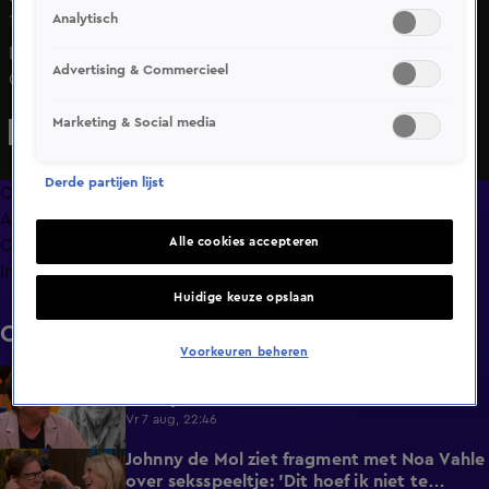
Analytisch
19 juli 2024, 21:33
Dave Maasland - bij het grote publiek bekend als 'het
Advertising & Commercieel
Cybermannetje' - geeft uitleg over de wereldwijde
computerstoring.
Marketing & Social media
Derde partijen lijst
Overzicht
Afleveringen
Alle cookies accepteren
Clips
Info
Huidige keuze opslaan
Clips
Voorkeuren beheren
De Oranjezomer-tafel staat stil bij het
0:13
overlijden van acteur Peter Faber (82)
Vr 7 aug, 22:46
Johnny de Mol ziet fragment met Noa Vahle
2:12
over seksspeeltje: 'Dit hoef ik niet te