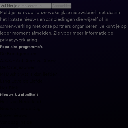
Aanmelden
Meld je aan voor onze wekelijkse nieuwsbrief met daarin
het laatste nieuws en aanbiedingen die wijzelf of in
samenwerking met onze partners organiseren. Je kunt je op
ieder moment afmelden. Zie voor meer informatie de
privacyverklaring
.
Populaire programma's
De Bondgenoten
A.S.S. - Anti Survival Show
De Oranjezomer
Mi Dushi: wat is dan liefde?
Lang Leve de Liefde
Het Blok
Nieuws & Actualiteit
Hart van Nederland
Nieuws van de Dag
Shownieuws
Vandaag Inside