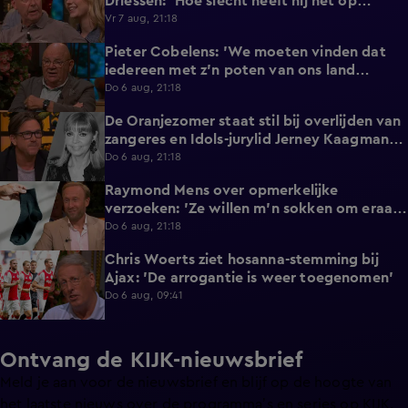
Driessen: 'Hoe slecht heeft hij het op
vakantie?!'
Vr 7 aug, 21:18
Pieter Cobelens: 'We moeten vinden dat
1:16
iedereen met z'n poten van ons land
afblijft!'
Do 6 aug, 21:18
De Oranjezomer staat stil bij overlijden van
0:36
zangeres en Idols-jurylid Jerney Kaagman
(79)
Do 6 aug, 21:18
Raymond Mens over opmerkelijke
1:49
verzoeken: 'Ze willen m'n sokken om eraan
te ruiken'
Do 6 aug, 21:18
Chris Woerts ziet hosanna-stemming bij
1:11
Ajax: 'De arrogantie is weer toegenomen'
Do 6 aug, 09:41
Ontvang de KIJK-nieuwsbrief
Meld je aan voor de nieuwsbrief en blijf op de hoogte van
het laatste nieuws over de programma’s en series op KIJK.