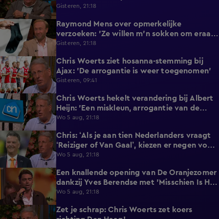
afblijft!'
Gisteren, 21:18
Raymond Mens over opmerkelijke
1:49
verzoeken: 'Ze willen m'n sokken om eraan
te ruiken'
Gisteren, 21:18
Chris Woerts ziet hosanna-stemming bij
1:11
Ajax: 'De arrogantie is weer toegenomen'
Gisteren, 09:41
Chris Woerts hekelt verandering bij Albert
2:19
Heijn: 'Een miskleun, arrogantie van de
marktleider!'
Wo 5 aug, 21:18
Chris: ‘Als je aan tien Nederlanders vraagt
0:39
‘Reiziger of Van Gaal’, kiezen er negen voor
Louis'
Wo 5 aug, 21:18
Een knallende opening van De Oranjezomer
2:10
dankzij Yves Berendse met 'Misschien Is Het
Tijd'!
Wo 5 aug, 21:18
Zet je schrap: Chris Woerts zet koers
0:38