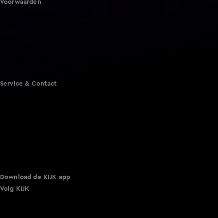
Voorwaarden
Gebruiksvoorwaarden
Cookie instellingen
Cookieverklaring
Privacyverklaring
Toegankelijkheid
Algemene voorwaarden KIJK
Service & Contact
Aanmelden voor een programma
Acties
Adverteren
Smart TV inlog
Over KIJK
Vacatures
Klantenservice
Download de KIJK app
Volg KIJK
©
2026 Talpa Network. Alle rechten voorbehouden. Geen
tekst- en datamining.