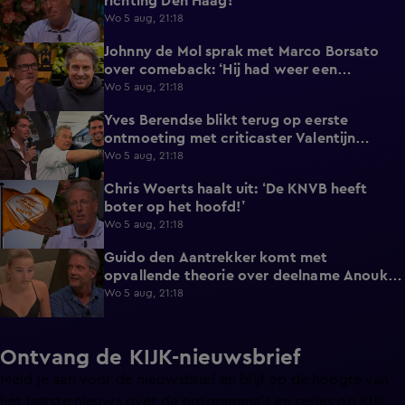
richting Den Haag!
Wo 5 aug, 21:18
Johnny de Mol sprak met Marco Borsato
5:28
over comeback: ‘Hij had weer een
twinkeling in zijn ogen’
Wo 5 aug, 21:18
Yves Berendse blikt terug op eerste
0:46
ontmoeting met criticaster Valentijn
Driessen
Wo 5 aug, 21:18
Chris Woerts haalt uit: ‘De KNVB heeft
3:19
boter op het hoofd!’
Wo 5 aug, 21:18
Guido den Aantrekker komt met
2:45
opvallende theorie over deelname Anouk
aan De Bondgenoten
Wo 5 aug, 21:18
Ontvang de KIJK-nieuwsbrief
Meld je aan voor de nieuwsbrief en blijf op de hoogte van
het laatste nieuws over de programma’s en series op KIJK.