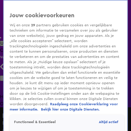
Jouw cookievoorkeuren
Wij en onze
29
partners gebruiken cookies en vergelijkbare
technieken om informatie te verzamelen over jou als gebruiker
van onze website(s), jouw gedrag en jouw apparaten. Als je
„Alle cookies accepteren” selecteert, worden
Uitzending Gemist
Populaire programma's
Zenders
Genres
trackingtechnologieën ingeschakeld om onze advertenties en
Clips
Films
Radio
Smart TV inlog
Shop
content te kunnen personaliseren, onze producten en diensten
te verbeteren en om de prestaties van advertenties en content
Volg KIJK
te meten. Als je „Huidige keuze opslaan” selecteert of je
toestemming intrekt, worden deze trackingtechnologieën
uitgeschakeld. We gebruiken dan enkel functionele en essentiële
Zoeken
cookies om de website goed te laten functioneren en veilig te
houden. Je kunt dit menu op ieder moment opnieuw openen
om je keuzes te wijzigen of om je toestemming in te trekken
door op de link Cookie-instellingen onder aan de webpagina te
Home
Uitzending Gemist
Programma's
De Bondgenoten
De
klikken. Je selecties zullen overal binnen onze Digitale Diensten
Oranjezomer
Livestreams
Shop
worden doorgevoerd.
Raadpleeg onze Cookieverklaring voor
meer informatie.
Bekijk hier onze Digitale Diensten.
De Oranjezomer
Altijd actief
Functioneel & Essentieel
De Guus Meeuwis Tribute band zorgt voor sfeervolle
opening van De Oranjezomer met 'Ik Tel Tot Drie'