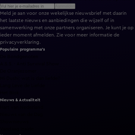
Aanmelden
Meld je aan voor onze wekelijkse nieuwsbrief met daarin
het laatste nieuws en aanbiedingen die wijzelf of in
samenwerking met onze partners organiseren. Je kunt je op
ieder moment afmelden. Zie voor meer informatie de
privacyverklaring
.
Populaire programma's
De Bondgenoten
A.S.S. - Anti Survival Show
De Oranjezomer
Mi Dushi: wat is dan liefde?
Lang Leve de Liefde
Het Blok
Nieuws & Actualiteit
Hart van Nederland
Nieuws van de Dag
Shownieuws
Vandaag Inside