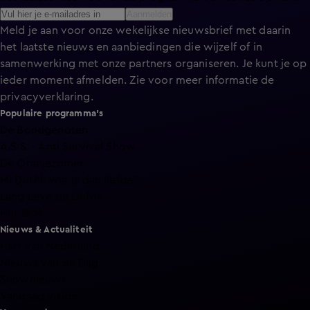
Aanmelden
Meld je aan voor onze wekelijkse nieuwsbrief met daarin
het laatste nieuws en aanbiedingen die wijzelf of in
samenwerking met onze partners organiseren. Je kunt je op
ieder moment afmelden. Zie voor meer informatie de
privacyverklaring
.
Populaire programma's
De Bondgenoten
A.S.S. - Anti Survival Show
De Oranjezomer
Mi Dushi: wat is dan liefde?
Lang Leve de Liefde
Het Blok
Nieuws & Actualiteit
Hart van Nederland
Nieuws van de Dag
Shownieuws
Vandaag Inside