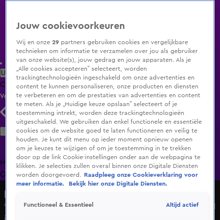
Jouw cookievoorkeuren
Wij en onze
29
partners gebruiken cookies en vergelijkbare
technieken om informatie te verzamelen over jou als gebruiker
van onze website(s), jouw gedrag en jouw apparaten. Als je
„Alle cookies accepteren” selecteert, worden
Uitzending Gemist
Populaire programma's
Zenders
Genres
trackingtechnologieën ingeschakeld om onze advertenties en
Clips
Films
Radio
Smart TV inlog
Shop
content te kunnen personaliseren, onze producten en diensten
te verbeteren en om de prestaties van advertenties en content
Volg KIJK
te meten. Als je „Huidige keuze opslaan” selecteert of je
toestemming intrekt, worden deze trackingtechnologieën
uitgeschakeld. We gebruiken dan enkel functionele en essentiële
Zoeken
cookies om de website goed te laten functioneren en veilig te
houden. Je kunt dit menu op ieder moment opnieuw openen
om je keuzes te wijzigen of om je toestemming in te trekken
door op de link Cookie-instellingen onder aan de webpagina te
Home
Uitzending Gemist
Programma's
De Bondgenoten
De
klikken. Je selecties zullen overal binnen onze Digitale Diensten
Oranjezomer
Livestreams
Shop
worden doorgevoerd.
Raadpleeg onze Cookieverklaring voor
meer informatie.
Bekijk hier onze Digitale Diensten.
De Oranjezomer
Altijd actief
Functioneel & Essentieel
Vrouw schat leeftijd van jarige Hélène compleet verkeerd
in: ‘Dit komt nóóit meer goed tussen ons!’