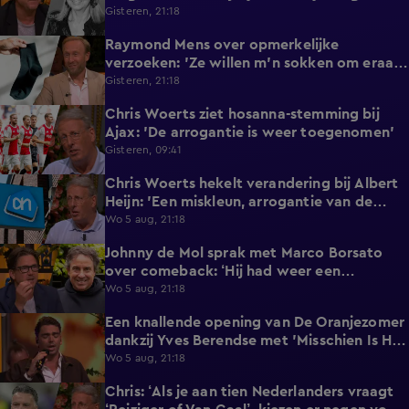
(79)
Gisteren, 21:18
Raymond Mens over opmerkelijke
1:49
verzoeken: 'Ze willen m'n sokken om eraan
te ruiken'
Gisteren, 21:18
Chris Woerts ziet hosanna-stemming bij
1:11
Ajax: 'De arrogantie is weer toegenomen'
Gisteren, 09:41
Chris Woerts hekelt verandering bij Albert
2:19
Heijn: 'Een miskleun, arrogantie van de
marktleider!'
Wo 5 aug, 21:18
Johnny de Mol sprak met Marco Borsato
5:28
over comeback: ‘Hij had weer een
twinkeling in zijn ogen’
Wo 5 aug, 21:18
Een knallende opening van De Oranjezomer
2:10
dankzij Yves Berendse met 'Misschien Is Het
Tijd'!
Wo 5 aug, 21:18
Chris: ‘Als je aan tien Nederlanders vraagt
0:39