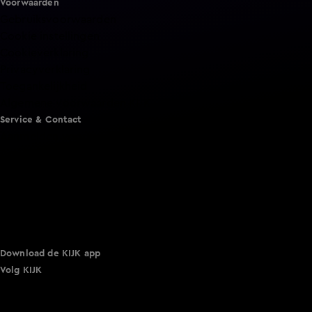
Voorwaarden
Gebruiksvoorwaarden
Cookie instellingen
Cookieverklaring
Privacyverklaring
Toegankelijkheid
Algemene voorwaarden KIJK
Service & Contact
Aanmelden voor een programma
Acties
Adverteren
Smart TV inlog
Over KIJK
Vacatures
Klantenservice
Download de KIJK app
Volg KIJK
©
2026 Talpa Network. Alle rechten voorbehouden. Geen
tekst- en datamining.