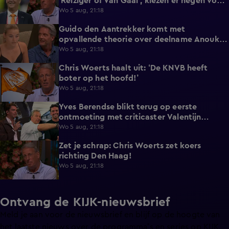
‘Reiziger of Van Gaal’, kiezen er negen voor
Louis'
Wo 5 aug, 21:18
Guido den Aantrekker komt met
2:45
opvallende theorie over deelname Anouk
aan De Bondgenoten
Wo 5 aug, 21:18
Chris Woerts haalt uit: ‘De KNVB heeft
3:19
boter op het hoofd!’
Wo 5 aug, 21:18
Yves Berendse blikt terug op eerste
0:46
ontmoeting met criticaster Valentijn
Driessen
Wo 5 aug, 21:18
Zet je schrap: Chris Woerts zet koers
0:38
richting Den Haag!
Wo 5 aug, 21:18
Ontvang de KIJK-nieuwsbrief
Meld je aan voor de nieuwsbrief en blijf op de hoogte van
het laatste nieuws over de programma’s en series op KIJK.