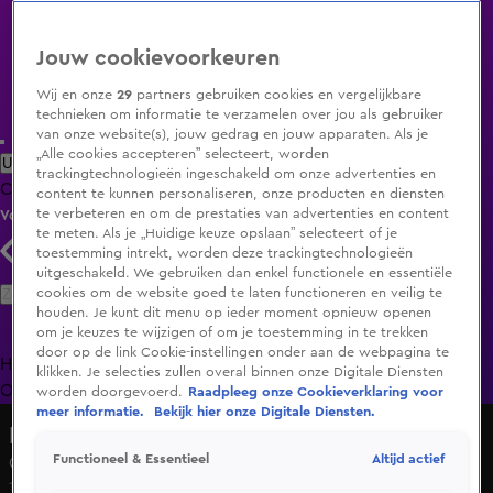
Jouw cookievoorkeuren
Wij en onze
29
partners gebruiken cookies en vergelijkbare
technieken om informatie te verzamelen over jou als gebruiker
van onze website(s), jouw gedrag en jouw apparaten. Als je
„Alle cookies accepteren” selecteert, worden
Uitzending Gemist
Populaire programma's
Zenders
Genres
trackingtechnologieën ingeschakeld om onze advertenties en
Clips
Films
Radio
Smart TV inlog
Shop
content te kunnen personaliseren, onze producten en diensten
te verbeteren en om de prestaties van advertenties en content
Volg KIJK
te meten. Als je „Huidige keuze opslaan” selecteert of je
toestemming intrekt, worden deze trackingtechnologieën
uitgeschakeld. We gebruiken dan enkel functionele en essentiële
Zoeken
cookies om de website goed te laten functioneren en veilig te
houden. Je kunt dit menu op ieder moment opnieuw openen
om je keuzes te wijzigen of om je toestemming in te trekken
door op de link Cookie-instellingen onder aan de webpagina te
Home
Uitzending Gemist
Programma's
De Bondgenoten
De
klikken. Je selecties zullen overal binnen onze Digitale Diensten
Oranjezomer
Livestreams
Shop
worden doorgevoerd.
Raadpleeg onze Cookieverklaring voor
meer informatie.
Bekijk hier onze Digitale Diensten.
De Oranjezomer
Altijd actief
Functioneel & Essentieel
Chris Woerts: ‘Dat linkse gelul van GroenLinks-PvdA!'
12 juli 2025, 18:13