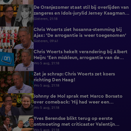
De Oranjezomer staat stil bij overlijden van
0:36
zangeres en Idols-jurylid Jerney Kaagman
(79)
Gisteren, 21:18
Chris Woerts ziet hosanna-stemming bij
1:11
Ajax: 'De arrogantie is weer toegenomen'
Gisteren, 09:41
Chris Woerts hekelt verandering bij Albert
2:19
Heijn: 'Een miskleun, arrogantie van de
marktleider!'
Wo 5 aug, 21:18
Zet je schrap: Chris Woerts zet koers
0:38
richting Den Haag!
Wo 5 aug, 21:18
Johnny de Mol sprak met Marco Borsato
5:28
over comeback: ‘Hij had weer een
twinkeling in zijn ogen’
Wo 5 aug, 21:18
Yves Berendse blikt terug op eerste
0:46
ontmoeting met criticaster Valentijn
Driessen
Wo 5 aug, 21:18