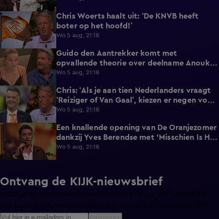
Chris Woerts haalt uit: ‘De KNVB heeft
3:19
boter op het hoofd!’
Wo 5 aug, 21:18
Guido den Aantrekker komt met
2:45
opvallende theorie over deelname Anouk
aan De Bondgenoten
Wo 5 aug, 21:18
Chris: ‘Als je aan tien Nederlanders vraagt
0:39
‘Reiziger of Van Gaal’, kiezen er negen voor
Louis'
Wo 5 aug, 21:18
Een knallende opening van De Oranjezomer
2:10
dankzij Yves Berendse met 'Misschien Is Het
Tijd'!
Wo 5 aug, 21:18
Ontvang de KIJK-nieuwsbrief
Meld je aan voor de nieuwsbrief en blijf op de hoogte van
het laatste nieuws over de programma’s en series op KIJK.
Aanmelden