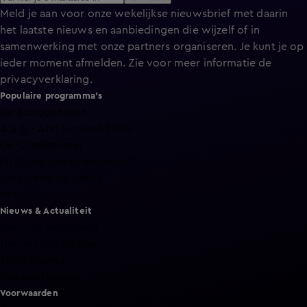
Meld je aan voor onze wekelijkse nieuwsbrief met daarin
het laatste nieuws en aanbiedingen die wijzelf of in
samenwerking met onze partners organiseren. Je kunt je op
ieder moment afmelden. Zie voor meer informatie de
privacyverklaring
.
Populaire programma's
De Bondgenoten
A.S.S. - Anti Survival Show
De Oranjezomer
Mi Dushi: wat is dan liefde?
Lang Leve de Liefde
Het Blok
Nieuws & Actualiteit
Hart van Nederland
Nieuws van de Dag
Shownieuws
Vandaag Inside
Voorwaarden