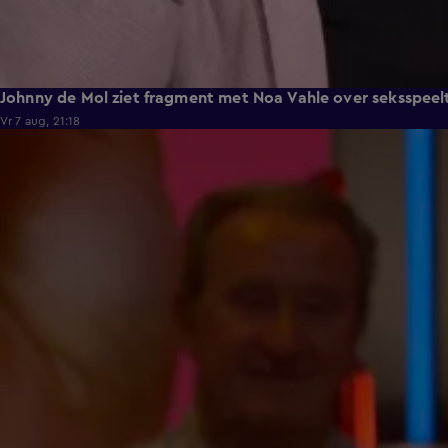
Johnny de Mol ziet fragment met Noa Vahle over seksspeeltje
Vr 7 aug, 21:18
1:17