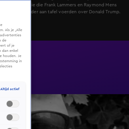
felle discussie die Frank Lammers en Raymond Mens
een dag eerder aan tafel voerden over Donald Trump.
te
 Als je „Alle
advertenties
m de
ert of je
n dan enkel
te houden. Je
oestemming in
electies
Altijd actief