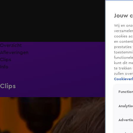
Jouw c
Wij en on
verzamelen
cookies ac
en content
Overzicht
prestaties
Afleveringen
toestemmin
functionel
Clips
kunt dit m
Info
te trekken
zullen ove
Cookieverk
Clips
Function
0:13
Analytis
Adverti