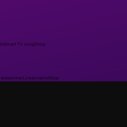
io
Smart TV inlog
Shop
ranjezomer
Livestreams
Shop