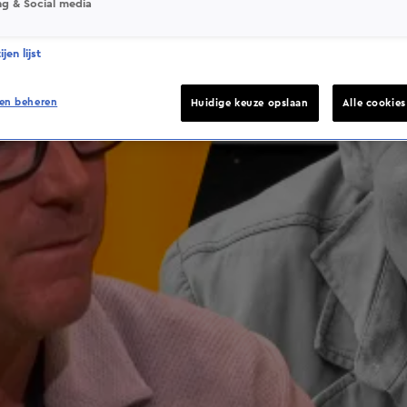
ng & Social media
jen lijst
en beheren
Huidige keuze opslaan
Alle cookie