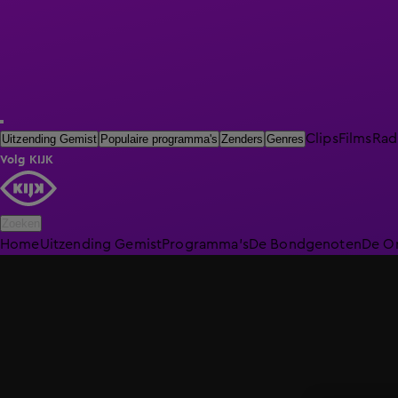
Clips
Films
Rad
Uitzending Gemist
Populaire programma's
Zenders
Genres
Volg KIJK
Zoeken
Home
Uitzending Gemist
Programma's
De Bondgenoten
De O