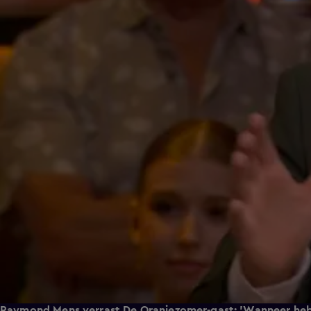
Raymond Mens verrast De Oranjezomer-gast: 'Wanneer heb j