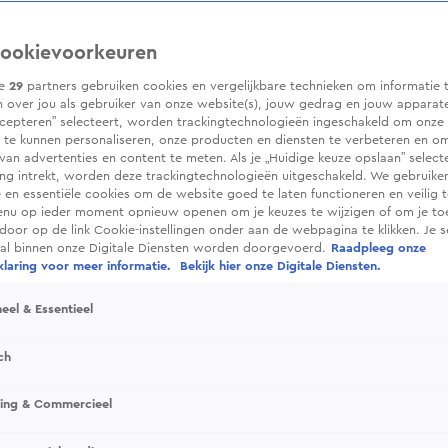
ookievoorkeuren
ze
29
partners gebruiken cookies en vergelijkbare technieken om informatie 
 over jou als gebruiker van onze website(s), jouw gedrag en jouw apparaten.
cepteren” selecteert, worden trackingtechnologieën ingeschakeld om onze 
 te kunnen personaliseren, onze producten en diensten te verbeteren en o
 van advertenties en content te meten. Als je „Huidige keuze opslaan” selecte
g intrekt, worden deze trackingtechnologieën uitgeschakeld. We gebruike
e en essentiële cookies om de website goed te laten functioneren en veilig 
enu op ieder moment opnieuw openen om je keuzes te wijzigen of om je t
 door op de link Cookie-instellingen onder aan de webpagina te klikken. Je s
ral binnen onze Digitale Diensten worden doorgevoerd.
Raadpleeg onze
laring voor meer informatie.
Bekijk hier onze Digitale Diensten.
eel & Essentieel
ch
sing & Commercieel