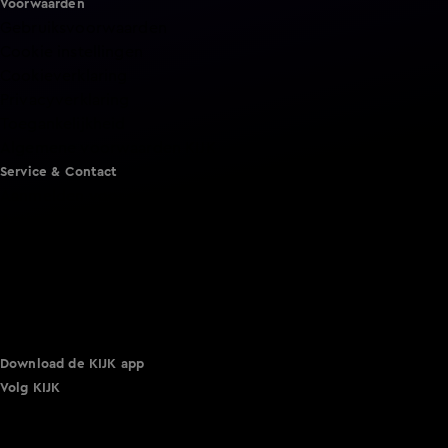
Voorwaarden
Gebruiksvoorwaarden
Cookie instellingen
Cookieverklaring
Privacyverklaring
Toegankelijkheid
Algemene voorwaarden KIJK
Service & Contact
Aanmelden voor een programma
Acties
Adverteren
Smart TV inlog
Over KIJK
Vacatures
Klantenservice
Download de KIJK app
Volg KIJK
©
2026 Talpa Network. Alle rechten voorbehouden. Geen
tekst- en datamining.