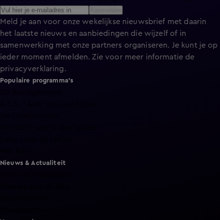
Aanmelden
Meld je aan voor onze wekelijkse nieuwsbrief met daarin
het laatste nieuws en aanbiedingen die wijzelf of in
samenwerking met onze partners organiseren. Je kunt je op
ieder moment afmelden. Zie voor meer informatie de
privacyverklaring
.
Populaire programma's
De Bondgenoten
A.S.S. - Anti Survival Show
De Oranjezomer
Mi Dushi: wat is dan liefde?
Lang Leve de Liefde
Het Blok
Nieuws & Actualiteit
Hart van Nederland
Nieuws van de Dag
Shownieuws
Vandaag Inside