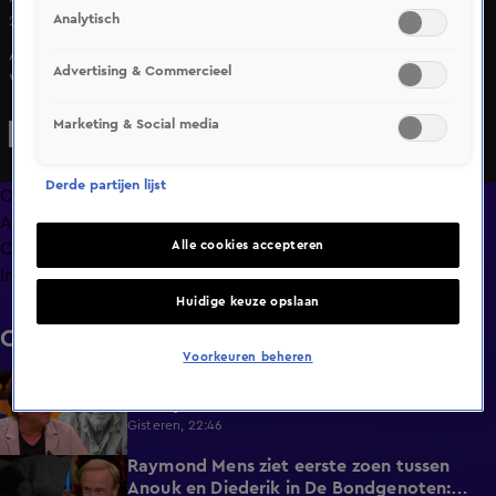
Analytisch
24 juli 2024, 21:34
Ali B werd deze week gespot op op het vliegveld van
Advertising & Commercieel
Weeze, waar hij samen met zijn gezin het vliegtuig naar
Marokko zou hebben genomen. De gasten van De
Marketing & Social media
Oranjezomer reageren op dat nieuws.
Derde partijen lijst
Overzicht
Afleveringen
Alle cookies accepteren
Clips
Info
Huidige keuze opslaan
Clips
Voorkeuren beheren
De Oranjezomer-tafel staat stil bij het
0:13
overlijden van acteur Peter Faber (82)
Gisteren, 22:46
Raymond Mens ziet eerste zoen tussen
1:15
Anouk en Diederik in De Bondgenoten: