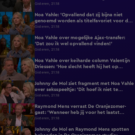
'Echt een soap!'
Gisteren, 21:18
Noa Vahle: 'Opvallend dat zij bijna niet
3:24
genoemd worden als titelfavoriet voor de
Eredivisie!'
Gisteren, 21:18
Noa Vahle over mogelijke Ajax-transfer:
0:49
'Dat zou ik wel opvallend vinden!'
Gisteren, 21:18
Noa Vahle over keiharde column Valentijn
2:25
Driessen: 'Hoe slecht heeft hij het op
vakantie?!'
Gisteren, 21:18
Johnny de Mol ziet fragment met Noa Vahle
2:12
over seksspeeltje: 'Dit hoef ik niet te
horen!'
Gisteren, 21:18
Raymond Mens verrast De Oranjezomer-
1:17
gast: 'Wanneer heb jij voor het laatst
afgetrokken?'
Gisteren, 21:18
Johnny de Mol en Raymond Mens spotten
0:27