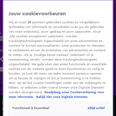
Jouw cookievoorkeuren
Wij en onze
29
partners gebruiken cookies en vergelijkbare
technieken om informatie te verzamelen over jou als gebruiker
van onze website(s), jouw gedrag en jouw apparaten. Als je
„Alle cookies accepteren” selecteert, worden
Uitzending Gemist
Populaire programma's
Zenders
Genres
trackingtechnologieën ingeschakeld om onze advertenties en
Clips
Films
Radio
Smart TV inlog
Shop
content te kunnen personaliseren, onze producten en diensten
te verbeteren en om de prestaties van advertenties en content
Volg KIJK
te meten. Als je „Huidige keuze opslaan” selecteert of je
toestemming intrekt, worden deze trackingtechnologieën
uitgeschakeld. We gebruiken dan enkel functionele en essentiële
Zoeken
cookies om de website goed te laten functioneren en veilig te
houden. Je kunt dit menu op ieder moment opnieuw openen
om je keuzes te wijzigen of om je toestemming in te trekken
door op de link Cookie-instellingen onder aan de webpagina te
Home
Uitzending Gemist
Programma's
De Bondgenoten
De
klikken. Je selecties zullen overal binnen onze Digitale Diensten
Oranjezomer
Livestreams
Shop
worden doorgevoerd.
Raadpleeg onze Cookieverklaring voor
meer informatie.
Bekijk hier onze Digitale Diensten.
De Oranjezomer
Altijd actief
Functioneel & Essentieel
De Oranjezomer-tafel reageert op vermeend vertrek van
Ali B naar Marokko