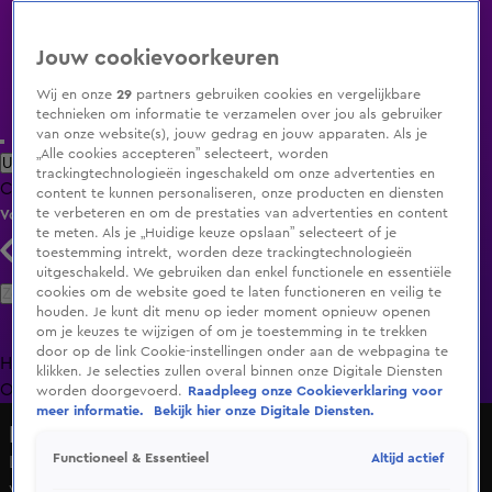
Jouw cookievoorkeuren
Wij en onze
29
partners gebruiken cookies en vergelijkbare
technieken om informatie te verzamelen over jou als gebruiker
van onze website(s), jouw gedrag en jouw apparaten. Als je
„Alle cookies accepteren” selecteert, worden
Uitzending Gemist
Populaire programma's
Zenders
Genres
trackingtechnologieën ingeschakeld om onze advertenties en
Clips
Films
Radio
Smart TV inlog
Shop
content te kunnen personaliseren, onze producten en diensten
te verbeteren en om de prestaties van advertenties en content
Volg KIJK
te meten. Als je „Huidige keuze opslaan” selecteert of je
toestemming intrekt, worden deze trackingtechnologieën
uitgeschakeld. We gebruiken dan enkel functionele en essentiële
Zoeken
cookies om de website goed te laten functioneren en veilig te
houden. Je kunt dit menu op ieder moment opnieuw openen
om je keuzes te wijzigen of om je toestemming in te trekken
door op de link Cookie-instellingen onder aan de webpagina te
Home
Uitzending Gemist
Programma's
De Bondgenoten
De
klikken. Je selecties zullen overal binnen onze Digitale Diensten
Oranjezomer
Livestreams
Shop
worden doorgevoerd.
Raadpleeg onze Cookieverklaring voor
meer informatie.
Bekijk hier onze Digitale Diensten.
De Oranjezomer
Altijd actief
Functioneel & Essentieel
Lale Gül over uitspraken Tina Nijkamp: ‘Ik vond dat zó
vervelend om terug te lezen’