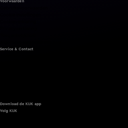
Voorwaarden
Gebruiksvoorwaarden
Cookie instellingen
Cookieverklaring
Privacyverklaring
Toegankelijkheid
Algemene voorwaarden KIJK
Service & Contact
Aanmelden voor een programma
Acties
Adverteren
Smart TV inlog
Over KIJK
Vacatures
Klantenservice
Download de KIJK app
Volg KIJK
©
2026 Talpa Network. Alle rechten voorbehouden. Geen
tekst- en datamining.