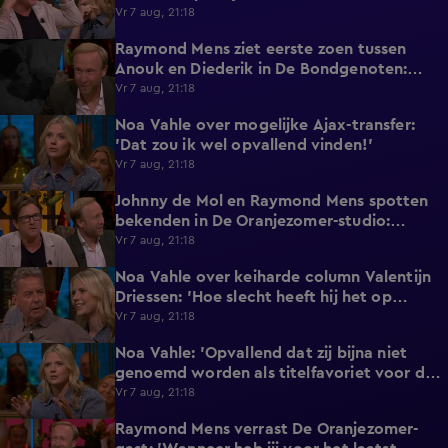
horen!'
Vr 7 aug, 21:18
Raymond Mens ziet eerste zoen tussen
1:15
Anouk en Diederik in De Bondgenoten:
'Echt een soap!'
Vr 7 aug, 21:18
Noa Vahle over mogelijke Ajax-transfer:
0:49
'Dat zou ik wel opvallend vinden!'
Vr 7 aug, 21:18
Johnny de Mol en Raymond Mens spotten
0:27
bekenden in De Oranjezomer-studio:
'Hooggeëerd publiek!'
Vr 7 aug, 21:18
Noa Vahle over keiharde column Valentijn
2:25
Driessen: 'Hoe slecht heeft hij het op
vakantie?!'
Vr 7 aug, 21:18
Noa Vahle: 'Opvallend dat zij bijna niet
3:24
genoemd worden als titelfavoriet voor de
Eredivisie!'
Vr 7 aug, 21:18
Raymond Mens verrast De Oranjezomer-
1:17