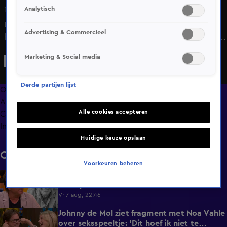
Analytisch
16 juli 2025, 23:19
Lale Gül reageert bij De Oranjezomer op uitspraken van
Advertising & Commercieel
kijkcijferexpert Tina Nijkamp over de deelname van Gül aan
het tv-programma 'Het Waren 2 Fantastische Dagen'.
Marketing & Social media
Derde partijen lijst
Overzicht
Afleveringen
Alle cookies accepteren
Clips
Info
Huidige keuze opslaan
Clips
Voorkeuren beheren
De Oranjezomer-tafel staat stil bij het
0:13
overlijden van acteur Peter Faber (82)
Vr 7 aug, 22:46
Johnny de Mol ziet fragment met Noa Vahle
2:12
over seksspeeltje: 'Dit hoef ik niet te